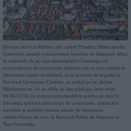
Direcţia Servicii Publice, din cadrul Primăriei Municipiului
Constanța, anunță concesionarii locurilor de înhumare aflate
în cimitirele de pe raza municipiului Constanța, cu
acte/contracte de concesiune expirate sau cu taxa anuală de
întreținere cimitir neachitată, să se prezinte de urgență la
Serviciul Gestionare Cimitire, cu sediul pe str. Ştefan
Mihăileanu nr. 10, în zilele de luni până joi, între orele
08:30-12:00, în vederea preschimbării actelor de dare în
folosință, actelor/contractelor de concesiune, igienizării
locurilor și achitării taxelor anuale de întreținere
cimitire/locuri de veci, la Serviciul Public de Impozite și
Taxe Constanța.