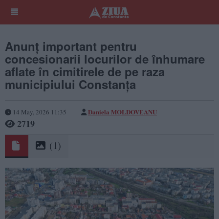
Anunț important pentru
concesionarii locurilor de înhumare
aflate în cimitirele de pe raza
municipiului Constanța
Daniela MOLDOVEANU
14 May, 2026 11:35
2719
(1)