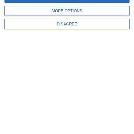
RAJA Constanța anunță modificarea programului de furnizare a apei
potabile în Mihail Kogălniceanu
MORE OPTIONS
DISAGREE
118
07 Aug, 2026 11:25
Bulevardul Tomis din Constanța devine pietonal sâmbătă, 8 august. Sunt
anunțate restricții de trafic
161
07 Aug, 2026 11:14