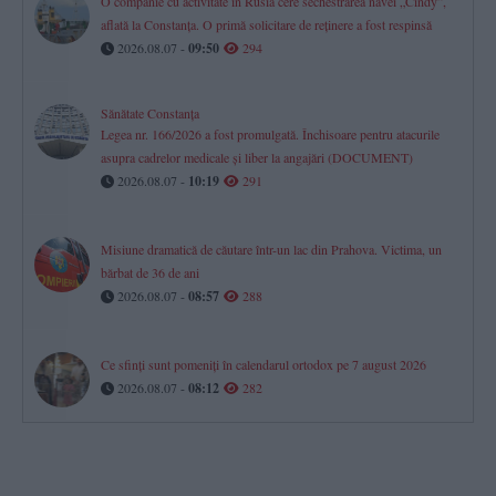
O companie cu activitate în Rusia cere sechestrarea navei „Cindy”,
aflată la Constanța. O primă solicitare de reținere a fost respinsă
2026.08.07 -
09:50
294
Sănătate Constanța
Legea nr. 166/2026 a fost promulgată. Închisoare pentru atacurile
asupra cadrelor medicale și liber la angajări (DOCUMENT)
2026.08.07 -
10:19
291
Misiune dramatică de căutare într-un lac din Prahova. Victima, un
bărbat de 36 de ani
2026.08.07 -
08:57
288
Ce sfinți sunt pomeniți în calendarul ortodox pe 7 august 2026
2026.08.07 -
08:12
282