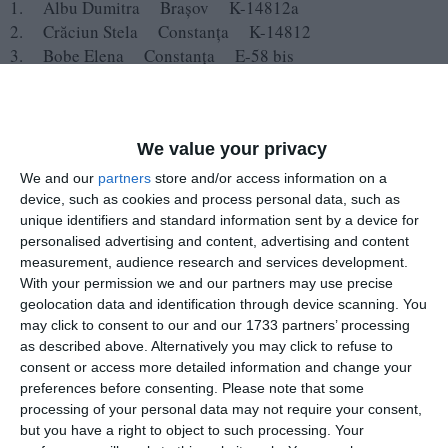
1. Albu Dumitra Braşov K-14812a
2. Crăciun Stela Constanța K-14812
3. Bobe Elena Constanța E-58 bis
4. Bolbocea Elena şi Bolbocea Marcu Constanța N-6
We value your privacy
We and our
partners
store and/or access information on a
device, such as cookies and process personal data, such as
unique identifiers and standard information sent by a device for
personalised advertising and content, advertising and content
measurement, audience research and services development.
With your permission we and our partners may use precise
geolocation data and identification through device scanning. You
may click to consent to our and our 1733 partners’ processing
as described above. Alternatively you may click to refuse to
consent or access more detailed information and change your
preferences before consenting.
Please note that some
processing of your personal data may not require your consent,
but you have a right to object to such processing. Your
5. Borcea Maria Constanța S-29