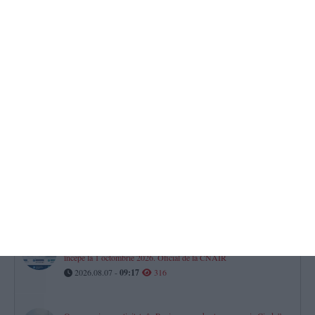
Știri Constanța azi
FOTO-VIDEO. UPDATE. Persoană dispărută în mare între Tuzla
și Costinești!
2026.08.07 -
10:21
390
Fără apă caldă în Constanța
Cinci puncte termice, afectate vineri de lucrările RAJA. Iată zonele!
2026.08.07 -
09:30
347
„Hai să ne cunoaștem prin sport!“
Zeci de copii s-au întâlnit cu sportivii și antrenorii CSM Constanța
în Parcul Oleg Danovski (GALERIE FOTO + VIDEO) (P)
2026.08.07 -
09:13
326
Atenție șoferi! Aplicarea tarifelor pentru rovinietă și TollRo va
începe la 1 octombrie 2026. Oficial de la CNAIR
2026.08.07 -
09:17
316