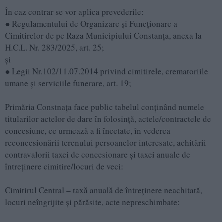
În caz contrar se vor aplica prevederile:
● Regulamentului de Organizare şi Funcţionare a
Cimitirelor de pe Raza Municipiului Constanţa, anexa la
H.C.L. Nr. 283/2025, art. 25;
şi
● Legii Nr.102/11.07.2014 privind cimitirele, crematoriile
umane şi serviciile funerare, art. 19;
Primăria Constnața face public tabelul conținând numele
titularilor actelor de dare în folosință, actele/contractele de
concesiune, ce urmează a fi încetate, în vederea
reconcesionării terenului persoanelor interesate, achitării
contravalorii taxei de concesionare și taxei anuale de
întreţinere cimitire/locuri de veci:
Cimitirul Central – taxă anuală de întreţinere neachitată,
locuri neîngrijite şi părăsite, acte nepreschimbate: