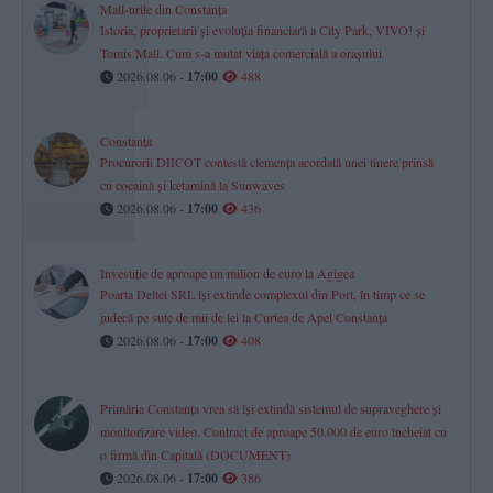
Mall-urile din Constanța
Istoria, proprietarii și evoluția financiară a City Park, VIVO! și
Tomis Mall. Cum s-a mutat viața comercială a orașului
2026.08.06 -
17:00
488
Constanța
Procurorii DIICOT contestă clemența acordată unei tinere prinsă
cu cocaină și ketamină la Sunwaves
2026.08.06 -
17:00
436
Investiție de aproape un milion de euro la Agigea
Poarta Deltei SRL își extinde complexul din Port, în timp ce se
judecă pe sute de mii de lei la Curtea de Apel Constanța
2026.08.06 -
17:00
408
Primăria Constanța vrea să își extindă sistemul de supraveghere și
monitorizare video. Contract de aproape 50.000 de euro încheiat cu
o firmă din Capitală (DOCUMENT)
2026.08.06 -
17:00
386