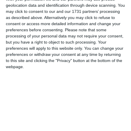
geolocation data and identification through device scanning. You
dacă accidentul a fost provocat de o eroare umană, de o
may click to consent to our and our 1731 partners’ processing
defecțiune tehnică sau de o combinație a acestor factori.
as described above. Alternatively you may click to refuse to
consent or access more detailed information and change your
preferences before consenting.
Please note that some
processing of your personal data may not require your consent,
but you have a right to object to such processing. Your
preferences will apply to this website only. You can change your
preferences or withdraw your consent at any time by returning
to this site and clicking the "Privacy" button at the bottom of the
webpage.