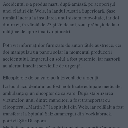
Accidentul s-a produs marți după-amiază, pe acoperișul
unei clădiri din Wels, în landul Austria Superioară. Șase
români lucrau la instalarea unui sistem fotovoltaic, iar doi
dintre ei, în vârstă de 23 și 26 de ani, s-au prăbușit de la o
înălțime de aproximativ opt metri.
Potrivit informațiilor furnizate de autoritățile austriece, cei
doi manipulau un panou solar în momentul producerii
accidentului. Impactul cu solul a fost puternic, iar martorii
au alertat imediat serviciile de urgență.
Elicopterele de salvare au intervenit de urgență
La locul accidentului au fost mobilizate echipaje medicale,
ambulanțe și un elicopter de salvare. După stabilizarea
victimelor, unul dintre muncitori a fost transportat cu
elicopterul „Martin 3” la spitalul din Wels, iar celălalt a fost
transferat la Spitalul Salzkammergut din Vöcklabruck,
potrivit ȘtiriDiaspora.
Medicii au confirmat că ambii români au suferit răni grave.