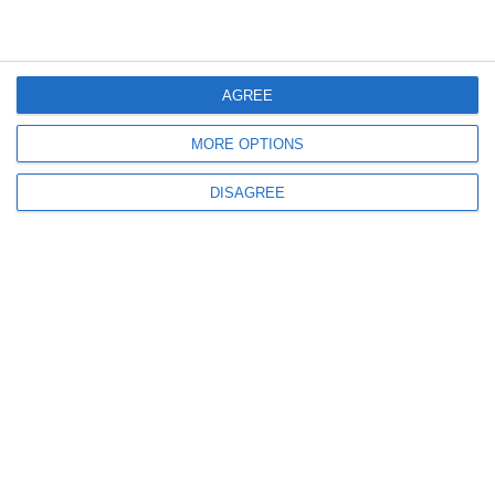
AGREE
MORE OPTIONS
619
10 Jun, 2026 19:16
DISAGREE
Român condamnat în Austria! A primit pedeapsă suplimentară după
descoperirea tatuajelor cu simboluri și nume asociate regimului nazist
1168
26 May, 2026 17:12
VIDEO+FOTO. UPDATE
Ministrul de Interne, Cătălin Predoiu, și omologul său din Austria vor