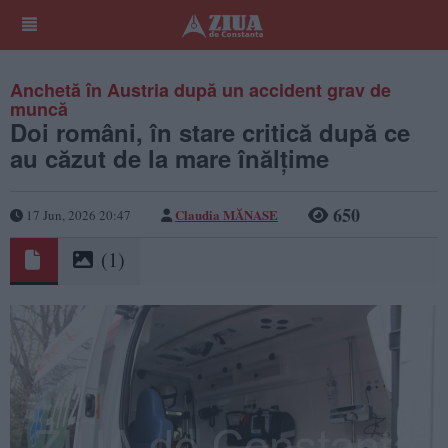
Anchetă în Austria după un accident grav de
muncă
Doi români, în stare critică după ce
au căzut de la mare înălțime
650
Claudia MĂNASE
17 Jun, 2026 20:47
(1)