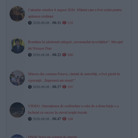
Calendar ortodox 8 august 2026. Sfântul care a fost exilat pentru
apărarea credinței
2026.08.08 -
08:11
218
România își păstrează ratingul „recomandat investițiilor”. Mesajul
lui Nicușor Dan
2026.08.08 -
08:22
200
Minora din comuna Parava, căutată de autorități, a fost găsită în
siguranță. „Împreună am reușit!”
2026.08.08 -
08:17
191
VIDEO. Operațiunea de scufundare a celei de-a doua barje s-a
încheiat cu succes în cursul nopții trecute
2026.08.08 -
08:47
168
DNSC trage un semnal de alarmă