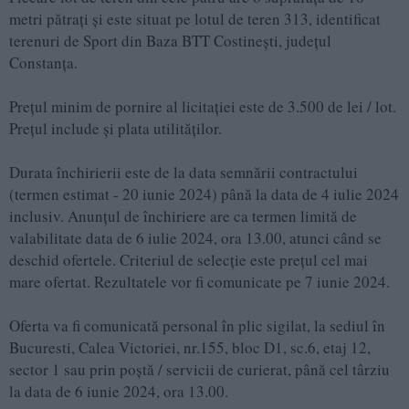
metri pătrați și este situat pe lotul de teren 313, identificat
terenuri de Sport din Baza BTT Costinești, județul
Constanța.
Prețul minim de pornire al licitației este de 3.500 de lei / lot.
Prețul include și plata utilităților.
Durata închirierii este de la data semnării contractului
(termen estimat - 20 iunie 2024) până la data de 4 iulie 2024
inclusiv. Anunțul de închiriere are ca termen limită de
valabilitate data de 6 iulie 2024, ora 13.00, atunci când se
deschid ofertele. Criteriul de selecție este prețul cel mai
mare ofertat. Rezultatele vor fi comunicate pe 7 iunie 2024.
Oferta va fi comunicată personal în plic sigilat, la sediul în
Bucuresti, Calea Victoriei, nr.155, bloc D1, sc.6, etaj 12,
sector 1 sau prin poștă / servicii de curierat, până cel târziu
la data de 6 iunie 2024, ora 13.00.