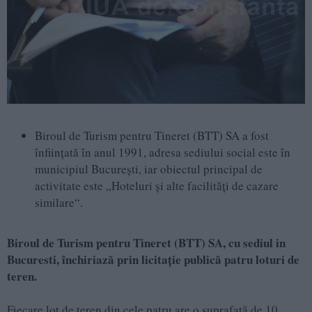
Biroul de Turism pentru Tineret (BTT) SA a fost
înființată în anul 1991, adresa sediului social este în
municipiul București, iar obiectul principal de
activitate este „Hoteluri și alte facilități de cazare
similare“.
Biroul de Turism pentru Tineret (BTT) SA, cu sediul in
Bucuresti, închiriază prin licitație publică patru loturi de
teren.
Fiecare lot de teren din cele patru are o suprafață de 10