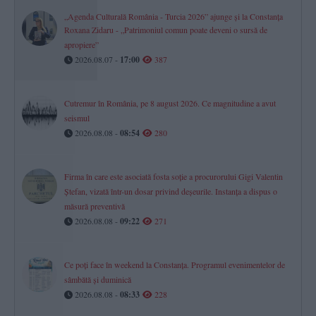
„Agenda Culturală România - Turcia 2026” ajunge și la Constanța
Roxana Zidaru - „Patrimoniul comun poate deveni o sursă de
apropiere”
2026.08.07 -
17:00
387
Cutremur în România, pe 8 august 2026. Ce magnitudine a avut
seismul
2026.08.08 -
08:54
280
Firma în care este asociată fosta soție a procurorului Gigi Valentin
Ștefan, vizată într-un dosar privind deșeurile. Instanța a dispus o
măsură preventivă
2026.08.08 -
09:22
271
Ce poți face în weekend la Constanța. Programul evenimentelor de
sâmbătă și duminică
2026.08.08 -
08:33
228