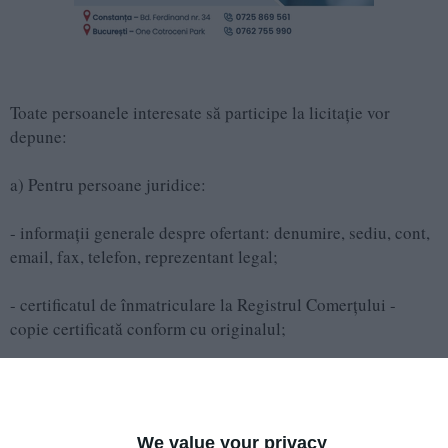
Toate persoanele interesate să participe la licitație vor
depune:
a) Pentru persoane juridice:
- informaţii generale despre ofertant: denumire, sediu, cont,
email, fax, telefon, reprezentant legal;
- certificatul de înmatriculare la Registrul Comerţului -
copie certificată conform cu originalul;
- certificatul de înregistrare în Registrul persoanelor juridice
(în cazul persoanelor juridice constituite potrivit OG
nr.26/2000) – copie certificată conform cu originalul;
We value your privacy