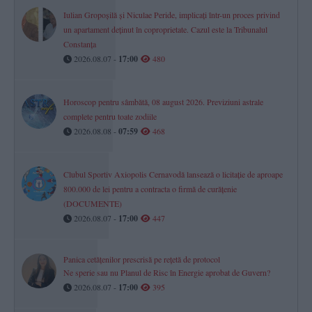
Iulian Gropoșilă și Niculae Peride, implicați într-un proces privind
un apartament deținut în coproprietate. Cazul este la Tribunalul
Constanța
2026.08.07 -
17:00
480
Horoscop pentru sâmbătă, 08 august 2026. Previziuni astrale
complete pentru toate zodiile
2026.08.08 -
07:59
468
Clubul Sportiv Axiopolis Cernavodă lansează o licitație de aproape
800.000 de lei pentru a contracta o firmă de curățenie
(DOCUMENTE)
2026.08.07 -
17:00
447
Panica cetățenilor prescrisă pe rețetă de protocol
Ne sperie sau nu Planul de Risc în Energie aprobat de Guvern?
2026.08.07 -
17:00
395