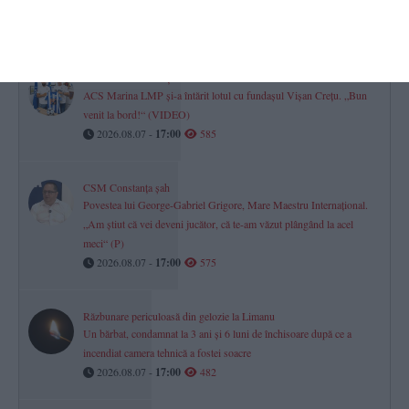
și Tulcea?
2026.08.07 -
17:00
984
Minifotbal Constanța
ACS Marina LMP și-a întărit lotul cu fundașul Vișan Crețu. „Bun
venit la bord!“ (VIDEO)
2026.08.07 -
17:00
585
CSM Constanța șah
Povestea lui George-Gabriel Grigore, Mare Maestru Internațional.
„Am știut că vei deveni jucător, că te-am văzut plângând la acel
meci“ (P)
2026.08.07 -
17:00
575
Răzbunare periculoasă din gelozie la Limanu
Un bărbat, condamnat la 3 ani și 6 luni de închisoare după ce a
incendiat camera tehnică a fostei soacre
2026.08.07 -
17:00
482