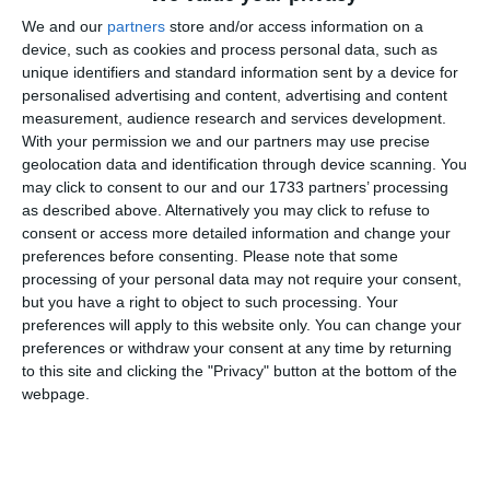
We and our
partners
store and/or access information on a
device, such as cookies and process personal data, such as
unique identifiers and standard information sent by a device for
- codul fiscal (in cazul persoanelor juridice constituite
personalised advertising and content, advertising and content
measurement, audience research and services development.
potrivit OG nr.26/2000) - copie certificata conform cu
With your permission we and our partners may use precise
originalul ;
geolocation data and identification through device scanning. You
may click to consent to our and our 1733 partners’ processing
- statutul şi Actul constitutiv - copie certificată conform cu
as described above. Alternatively you may click to refuse to
originalul;
consent or access more detailed information and change your
preferences before consenting.
Please note that some
- declaratie pe propria răspundere data de
processing of your personal data may not require your consent,
but you have a right to object to such processing. Your
administrator/actionar că nu se află în litigiu cu BTT SA;
preferences will apply to this website only. You can change your
preferences or withdraw your consent at any time by returning
- cifra de afaceri;
to this site and clicking the "Privacy" button at the bottom of the
webpage.
- bilanțul la 31.12.2023 -împreună cu recipisa de depunere
la ANAF– copie certificată conform cu originalul;