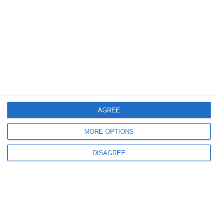
570
16 Jun, 2026 11:32
Licitații Constanța
Biroul de Turism pentru Tineret SA închiriază 3 loturi de teren în
Costinești. Detaliile procedurii (DOCUMENT)
AGREE
MORE OPTIONS
658
19 May, 2026 14:10
Licitații Constanța
DISAGREE
Biroul de Turism pentru Tineret scoate la închiriere un apartament și două
vile în Costinești (DOCUMENTE)