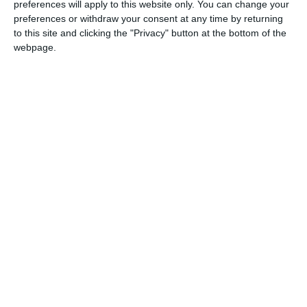
preferences will apply to this website only. You can change your
preferences or withdraw your consent at any time by returning
to this site and clicking the "Privacy" button at the bottom of the
Comentariu
webpage.
Am citit si sunt de acord cu
regulile de postare
.
Acest formular colectează numele, e-mailul şi conținutul mesajului, astfel încât
să putem urmări comentariile tale pe site. Nu vom folosi datele tale în alt scop.
Pentru mai multe informaţii, consultă politica noastră de confidenţialitate, unde vei
primi mai multe privind informaţii despre cum și de ce stocăm datele tale.
Posteaza comentariul
ARTICOLE ASEMANATOARE