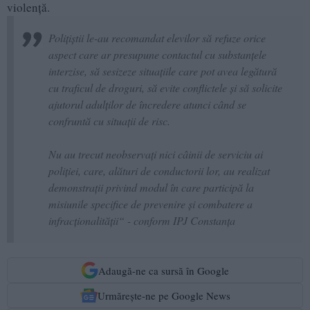
violență.
Polițiștii le-au recomandat elevilor să refuze orice
aspect care ar presupune contactul cu substanțele
interzise, să sesizeze situațiile care pot avea legătură
cu traficul de droguri, să evite conflictele și să solicite
ajutorul adulților de încredere atunci când se
confruntă cu situații de risc.
Nu au trecut neobservați nici câinii de serviciu ai
poliției, care, alături de conductorii lor, au realizat
demonstrații privind modul în care participă la
misiunile specifice de prevenire și combatere a
infracționalității“ - conform IPJ Constanța
Adaugă-ne ca sursă în Google
Urmărește-ne pe Google News