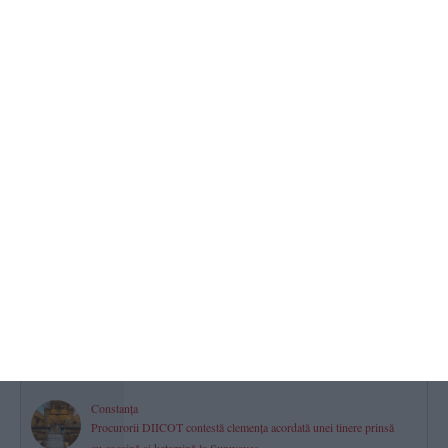
2026.08.06 -
17:00
1691
Turneul Memorial „Doru Ghimeș“ 2026 s-a disputat la Mamaia.
„Vei rămâne mereu parte din echipa noastră!“ (GALERIE FOTO)
2026.08.06 -
17:00
741
Farul Constanța întâlnește ultima clasată
Gheorghe Popescu - „Vom avea meci greu. Csikszereda va veni
să-și vândă foarte scump pielea“
2026.08.06 -
17:00
644
Mall-urile din Constanța
Istoria, proprietarii și evoluția financiară a City Park, VIVO! și
Tomis Mall. Cum s-a mutat viața comercială a orașului
2026.08.06 -
17:00
483
Constanța
Procurorii DIICOT contestă clemența acordată unei tinere prinsă