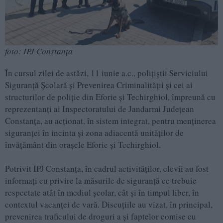
foto: IPJ Constanța
În cursul zilei de astăzi, 11 iunie a.c., polițiștii Serviciului
Siguranță Școlară și Prevenirea Criminalității și cei ai
structurilor de poliție din Eforie și Techirghiol, împreună cu
reprezentanți ai Inspectoratului de Jandarmi Județean
Constanța, au acționat, în sistem integrat, pentru menținerea
siguranței în incinta și zona adiacentă unităților de
învățământ din orașele Eforie și Techirghiol.
Potrivit IPJ Constanța, în cadrul activităților, elevii au fost
informați cu privire la măsurile de siguranță ce trebuie
respectate atât în mediul școlar, cât și în timpul liber, în
contextul vacanței de vară. Discuțiile au vizat, în principal,
prevenirea traficului de droguri a și faptelor comise cu