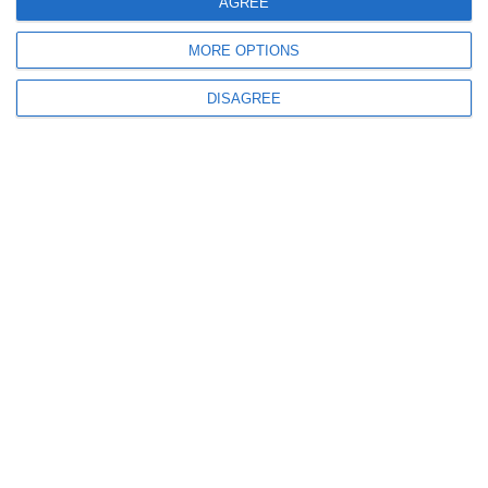
AGREE
MORE OPTIONS
1152
03 Aug, 2026 18:14
DISAGREE
Oficial de la IPJ Constanța despre accidentul mortal de la ieșirea din
Tariverde
983
03 Aug, 2026 14:31
UPDATE+VIDEO.Teribilism în Portul Tomis din Constanța
Un șofer de 21 de ani a fost filmat în timp ce făcea drifturi periculoase
printre pietoni, în toiul nopții. Acesta era din Brașov!