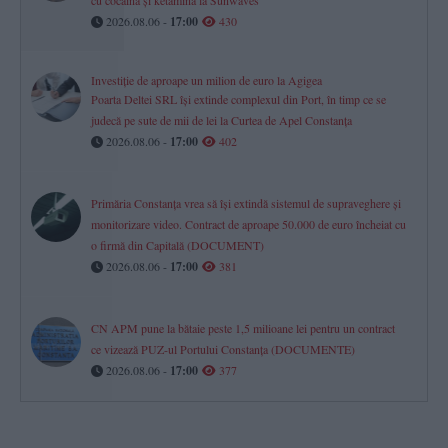
cu cocaină și ketamină la Sunwaves
2026.08.06 -
17:00
430
Investiție de aproape un milion de euro la Agigea
Poarta Deltei SRL își extinde complexul din Port, în timp ce se
judecă pe sute de mii de lei la Curtea de Apel Constanța
2026.08.06 -
17:00
402
Primăria Constanța vrea să își extindă sistemul de supraveghere și
monitorizare video. Contract de aproape 50.000 de euro încheiat cu
o firmă din Capitală (DOCUMENT)
2026.08.06 -
17:00
381
CN APM pune la bătaie peste 1,5 milioane lei pentru un contract
ce vizează PUZ-ul Portului Constanța (DOCUMENTE)
2026.08.06 -
17:00
377