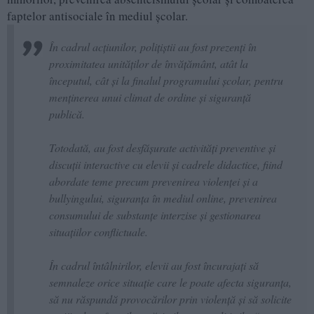
faptelor antisociale în mediul școlar.
În cadrul acțiunilor, polițiștii au fost prezenți în
proximitatea unităților de învățământ, atât la
începutul, cât și la finalul programului școlar, pentru
menținerea unui climat de ordine și siguranță
publică.
Totodată, au fost desfășurate activități preventive și
discuții interactive cu elevii și cadrele didactice, fiind
abordate teme precum prevenirea violenței și a
bullyingului, siguranța în mediul online, prevenirea
consumului de substanțe interzise și gestionarea
situațiilor conflictuale.
În cadrul întâlnirilor, elevii au fost încurajați să
semnaleze orice situație care le poate afecta siguranța,
să nu răspundă provocărilor prin violență și să solicite