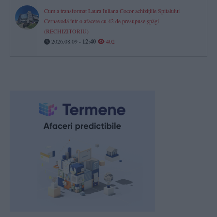
Cum a transformat Laura Iuliana Cocor achizițiile Spitalului
Cernavodă într-o afacere cu 42 de presupuse șpăgi
(RECHIZITORIU)
2026.08.09 -
12:40
402