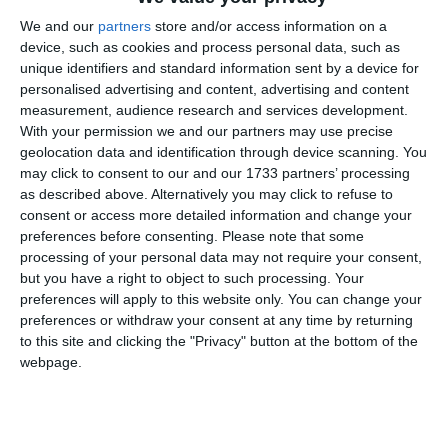
Informațiile din prezentul articol sunt de interes public și
sunt obținute din surse publice deschise.
We and our
partners
store and/or access information on a
device, such as cookies and process personal data, such as
unique identifiers and standard information sent by a device for
personalised advertising and content, advertising and content
Adaugă-ne ca sursă în Google
measurement, audience research and services development.
With your permission we and our partners may use precise
Urmărește-ne pe Google News
geolocation data and identification through device scanning. You
may click to consent to our and our 1733 partners’ processing
Urmărește-ne pe Whatsapp
as described above. Alternatively you may click to refuse to
consent or access more detailed information and change your
preferences before consenting.
Please note that some
Ti-a placut articolul?
processing of your personal data may not require your consent,
but you have a right to object to such processing. Your
preferences will apply to this website only. You can change your
preferences or withdraw your consent at any time by returning
to this site and clicking the "Privacy" button at the bottom of the
webpage.
COMENTARII