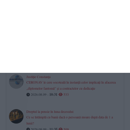
UPDATE.FOTO+VIDEO.Alertă de incendiu la Năvodari
Un Logan a ars într-un garaj, iar acoperișul casei a fost distrus.
Proprietarul de 75 de ani, dus de urgență la spital cu arsuri
2026.08.09 -
17:31
604
Cod galben de vânt puternic la Constanța! Unde puteți semnala
problemele cauzate de vreme
2026.08.09 -
08:46
549
Justiție Constanța
CERONAV le cere socoteală în instanță celor implicați în afacerea
„diplomelor fantomă” și a contractelor cu dedicație
2026.08.09 -
10:31
533
Dreptul la pensie în luna decesului
Ce se întâmplă cu banii dacă o persoană moare după data de 1 a
lunii?
2026.08.09 -
11:35
509