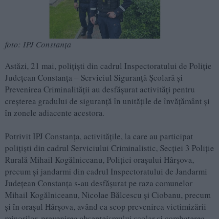
foto: IPJ Constanța
Astăzi, 21 mai, polițiști din cadrul Inspectoratului de Poliție
Județean Constanța – Serviciul Siguranță Școlară și
Prevenirea Criminalității au desfășurat activități pentru
creșterea gradului de siguranță în unitățile de învățământ și
în zonele adiacente acestora.
Potrivit IPJ Constanța, activitățile, la care au participat
polițiști din cadrul Serviciului Criminalistic, Secției 3 Poliție
Rurală Mihail Kogălniceanu, Poliției orașului Hârșova,
precum și jandarmi din cadrul Inspectoratului de Jandarmi
Județean Constanța s-au desfășurat pe raza comunelor
Mihail Kogălniceanu, Nicolae Bălcescu și Ciobanu, precum
și în orașul Hârșova, având ca scop prevenirea victimizării
minorilor, prevenirea absenteismului școlar și combaterea