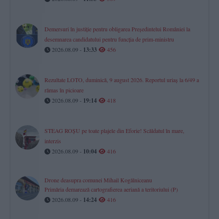
Demersuri în justiție pentru obligarea Președintelui României la
desemnarea candidatului pentru funcția de prim-ministru
2026.08.09 -
13:33
456
Rezultate LOTO, duminică, 9 august 2026. Reportul uriaș la 6/49 a
rămas în picioare
2026.08.09 -
19:14
418
STEAG ROȘU pe toate plajele din Eforie! Scăldatul în mare,
interzis
2026.08.09 -
10:04
416
Drone deasupra comunei Mihail Kogălniceanu
Primăria demarează cartografierea aeriană a teritoriului (P)
2026.08.09 -
14:24
416