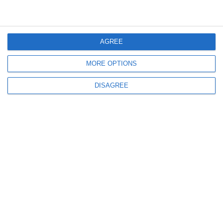
589
31 May, 2025 16:01
Activitate plină de zâmbete, jocuri și lecții importante a polițiștilor IPJ
Constanța alături de copiii din Lumina (GALERIE FOTO)
AGREE
MORE OPTIONS
DISAGREE
741
24 May, 2025 14:19
Săptămâna Națională a Siguranței Rutiere la Constanța! Ce mesaj au
transmis polițiștii (GALERIE FOTO)