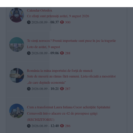
Calendar-Ortodox
Ce sfinți sunt prăznuiți astăzi, 9 august 2026
2026.08.09 -
08:37
300
Te simți norocos? Premii importante sunt puse în joc la tragerile
Loto de astăzi, 9 august
2026.08.09 -
09:06
288
România la mâna importului de forță de muncă
Sute de meserii au rămas fără oameni. Lista oficială a meseriilor
„de care depinde economia”
2026.08.09 -
10:21
287
Cum a transformat Laura Iuliana Cocor achizițiile Spitalului
Cernavodă într-o afacere cu 42 de presupuse șpăgi
(RECHIZITORIU)
2026.08.09 -
12:40
286