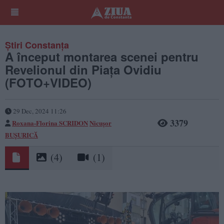
Știri Constanța
A început montarea scenei pentru
Revelionul din Piața Ovidiu
(FOTO+VIDEO)
29 Dec, 2024 11:26
3379
Roxana-Florina SCRIDON
Nicușor
BUȘURICĂ
(4)
(1)