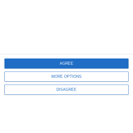
876
30 Dec, 2025 09:58
Revelion la Catedrala arhiepiscopală din Constanța
IPS Teodosie oficiază slujba de Te Deum pentru mulțumire şi pentru
binecuvântare a Noului An
AGREE
MORE OPTIONS
DISAGREE
975
30 Dec, 2025 08:53
Ultima șansă pe 2025!
Cristian Radu, primarul suspendat din Mangalia, va afla de la Curtea de
Apel Constanța dacă va petrece Revelionul acasă