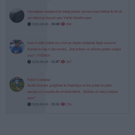
Operațiune complexă în munți pentru salvarea unui bărbat de 80 de
ani rătăcit pe traseul spre Vârful Moldoveanu
2026.08.09 -
10:00
268
Ioan Ovidiu Sabău nu a fost pe deplin mulțumit după succesul
Farului în fața Csikzseredei. „Toți trebuie să suferim pentru echipa
asta!” (VIDEO)
2026.08.09 -
11:07
267
Farul Constanța
Iustin Doicaru, golgheter în Superliga cu trei goluri în patru
meciuri și o reușită din lovitură liberă. „Trebuia să vină și timpul
meu!”
2026.08.09 -
12:11
256