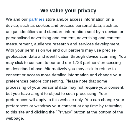
We value your privacy
We and our
partners
store and/or access information on a
device, such as cookies and process personal data, such as
unique identifiers and standard information sent by a device for
personalised advertising and content, advertising and content
measurement, audience research and services development.
With your permission we and our partners may use precise
geolocation data and identification through device scanning. You
may click to consent to our and our 1733 partners’ processing
as described above. Alternatively you may click to refuse to
consent or access more detailed information and change your
preferences before consenting.
Please note that some
Citește și:
processing of your personal data may not require your consent,
Revelion 2025 în Piața Ovidiu, Constanța! Mandinga, cap
but you have a right to object to such processing. Your
de afiș
preferences will apply to this website only. You can change your
preferences or withdraw your consent at any time by returning
to this site and clicking the "Privacy" button at the bottom of the
Adaugă-ne ca sursă în Google
webpage.
Urmărește-ne pe Google News