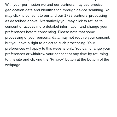
With your permission we and our partners may use precise
Am citit si sunt de acord cu
regulile de postare
.
geolocation data and identification through device scanning. You
may click to consent to our and our 1733 partners’ processing
Acest formular colectează numele, e-mailul şi conținutul mesajului, astfel încât
as described above. Alternatively you may click to refuse to
să putem urmări comentariile tale pe site. Nu vom folosi datele tale în alt scop.
consent or access more detailed information and change your
Pentru mai multe informaţii, consultă politica noastră de confidenţialitate, unde vei
preferences before consenting.
Please note that some
processing of your personal data may not require your consent,
primi mai multe privind informaţii despre cum și de ce stocăm datele tale.
but you have a right to object to such processing. Your
preferences will apply to this website only. You can change your
Posteaza comentariul
preferences or withdraw your consent at any time by returning
to this site and clicking the "Privacy" button at the bottom of the
webpage.
ARTICOLE ASEMANATOARE