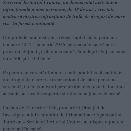
Serviciul Teritorial Craiova, au documentat activitatea
infracțională a unei persoane, de 38 de ani, cercetate
pentru săvârșirea infracțiunii de trafic de droguri de mare
risc, în formă continuată.
Din probele administrate a reieșit faptul că, în perioada
ianuarie 2025 – ianuarie 2026, persoana în cauză ar fi
procurat, deținut și vândut cocaină, în județul Dolj, cu sume
între 500 și 1.300 de lei.
Pe parcursul cercetărilor a fost indisponibilizată cantitatea
din drogul de mare risc tranzacționat de către persoana
cercetată, iar, în contextul percheziției efectuate la locuința
acesteia, au fost descoperite și ridicate mijloace de probă.
La data de 25 martie 2026, procurorii Direcției de
Investigare a Infracțiunilor de Criminalitate Organizată și
Terorism – Serviciul Teritorial Craiova au dispus reținerea
persoanei în cauză.