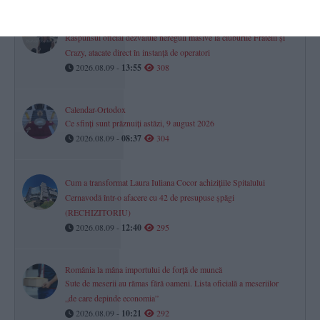
Ofensiva ABADL pe plaja din Mamaia
Răspunsul oficial dezvăluie nereguli masive la cluburile Fratelli și
Crazy, atacate direct în instanță de operatori
2026.08.09 -
13:55
308
Calendar-Ortodox
Ce sfinți sunt prăznuiți astăzi, 9 august 2026
2026.08.09 -
08:37
304
Cum a transformat Laura Iuliana Cocor achizițiile Spitalului
Cernavodă într-o afacere cu 42 de presupuse șpăgi
(RECHIZITORIU)
2026.08.09 -
12:40
295
România la mâna importului de forță de muncă
Sute de meserii au rămas fără oameni. Lista oficială a meseriilor
„de care depinde economia”
2026.08.09 -
10:21
292