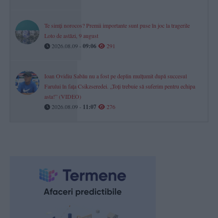
Te simți norocos? Premii importante sunt puse în joc la tragerile
Loto de astăzi, 9 august
2026.08.09 -
09:06
291
Ioan Ovidiu Sabău nu a fost pe deplin mulțumit după succesul
Farului în fața Csikzseredei. „Toți trebuie să suferim pentru echipa
asta!” (VIDEO)
2026.08.09 -
11:07
276