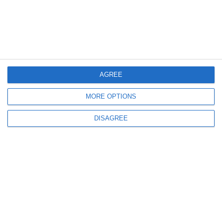
Sechestru-record de peste 85 de milioane de lei impus de Poliția Română
Rețea de avocați și medici destructurată și mii de litri de alcool de
contrabandă confiscate
AGREE
MORE OPTIONS
DISAGREE
448
01 Aug, 2026 11:04
Peste 2.100 de amenzi și zeci de permise reținute într-o singură săptămână
pe autostrăzile din România. Un șofer a fost prins cu peste 200 km/h pe A0
ULTIMELE ARTICOLE DIN ACEEASI CATEGORIE