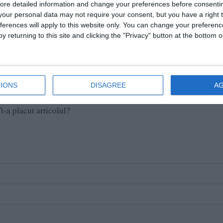
ore detailed information and change your preferences before consenti
our personal data may not require your consent, but you have a right t
ferences will apply to this website only. You can change your preferen
 Cătălina
y returning to this site and clicking the "Privacy" button at the bottom
e pe Google News
Urmărește-ne pe Whatsapp
IONS
DISAGREE
A
i-a placut articolul?