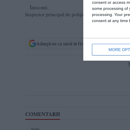
consent or access m
Întocmit,
some processing of y
Inspector principal de poliţie
processing. Your pre
Păduraru
consent at any time b
Adaugă-ne ca sursă în Google
Urmărește-n
MORE OPT
T
COMENTARII
Nume