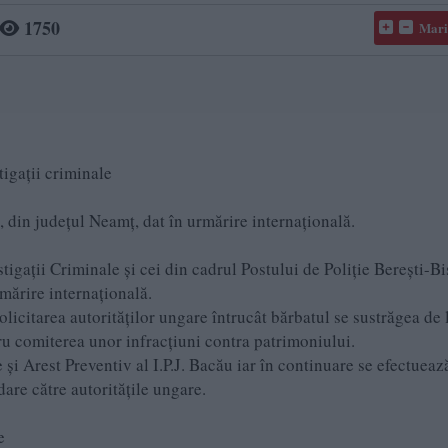
1750
Mari
tigaţii criminale
i, din judeţul Neamţ, dat în urmărire internaţională.
stigaţii Criminale şi cei din cadrul Postului de Poliţie Bereşti-Bi
rmărire internaţională.
solicitarea autorităţilor ungare întrucât bărbatul se sustrăgea de 
u comiterea unor infracţiuni contra patrimoniului.
 Arest Preventiv al I.P.J. Bacău iar în continuare se efectueaz
are către autorităţile ungare.
e