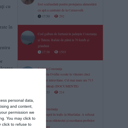
fost scufundată pentru protejarea alimentării
aţi cu
cu apă a centralei de la Cernavodă
17:50
292
rate în
Cod galben de furtună în județele Constanța
și Tulcea. Rafale de până la 70 km/h și
grindină
pentru
17:38
1503
or
ălcarea
Licitații Constanța
Primăria Ovidiu scoate la vânzare cinci
terenuri intravilane. Cel mai mare are 713
ivit
metri pătrați (DOCUMENTE)
17:33
214
cess personal data,
tising and content,
Știri Constanța
your permission we
Șofer oprit în trafic la Murfatlar. A refuzat
ng. You may click to
testarea cu etilotestul și recoltarea probelor
click to refuse to
biologice