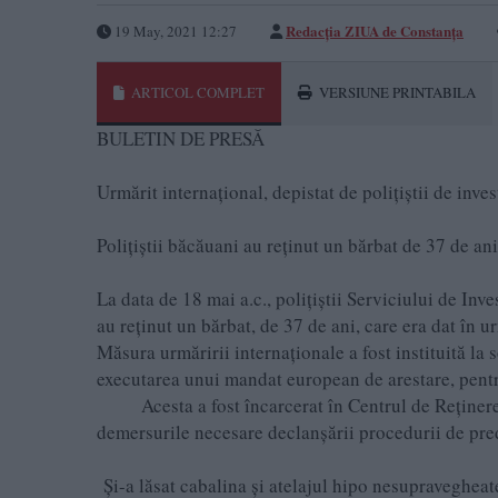
Redacția ZIUA de Constanța
19 May, 2021 12:27
ARTICOL COMPLET
VERSIUNE PRINTABILA
BULETIN DE PRESĂ
Urmărit internaţional, depistat de poliţiştii de inves
Poliţiştii băcăuani au reţinut un bărbat de 37 de an
La data de 18 mai a.c., poliţiştii Serviciului de Inve
au reţinut un bărbat, de 37 de ani, care era dat în u
Măsura urmăririi internaţionale a fost instituită la 
executarea unui mandat european de arestare, pentr
Acesta a fost încarcerat în Centrul de Reţinere şi
demersurile necesare declanşării procedurii de pred
Şi-a lăsat cabalina şi atelajul hipo nesupravegheat