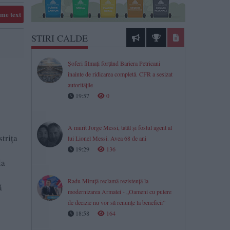
me text
STIRI CALDE
Șoferi filmați forțând Bariera Petricani
înainte de ridicarea completă. CFR a sesizat
autoritățile
19:57
0
A murit Jorge Messi, tatăl și fostul agent al
striţa
lui Lionel Messi. Avea 68 de ani
19:29
136
la
Radu Miruță reclamă rezistență la
ă
modernizarea Armatei - „Oameni cu putere
de decizie nu vor să renunțe la beneficii”
18:58
164