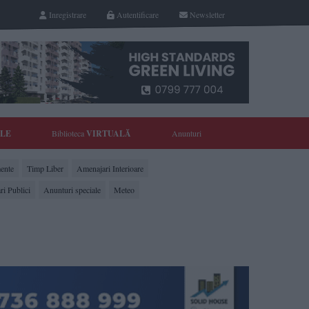
Inregistrare
Autentificare
Newsletter
YLE
Biblioteca
VIRTUALĂ
Anunturi
ente
Timp Liber
Amenajari Interioare
ri Publici
Anunturi speciale
Meteo