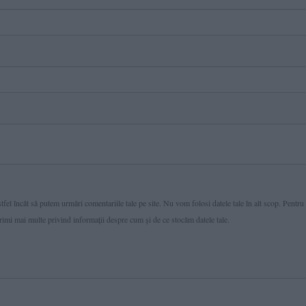
fel încât să putem urmări comentariile tale pe site. Nu vom folosi datele tale în alt scop. Pentru
primi mai multe privind informaţii despre cum și de ce stocăm datele tale.