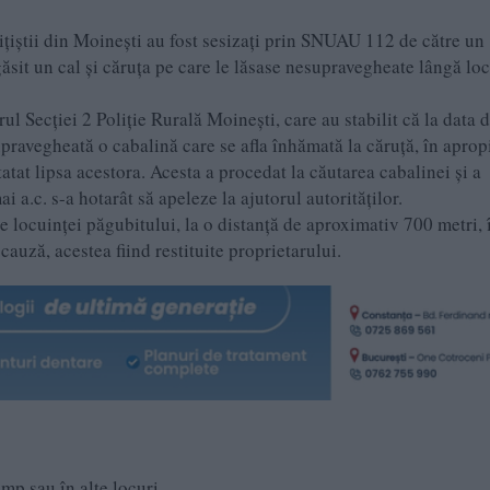
iştii din Moineşti au fost sesizaţi prin SNUAU 112 de către un
găsit un cal şi căruţa pe care le lăsase nesupravegheate lângă lo
 Secţiei 2 Poliţie Rurală Moineşti, care au stabilit că la data 
esupravegheată o cabalină care se afla înhămată la căruţă, în aprop
nstatat lipsa acestora. Acesta a procedat la căutarea cabalinei şi a
ai a.c. s-a hotarât să apeleze la ajutorul autorităţilor.
ocuinţei păgubitului, la o distanţă de aproximativ 700 metri, 
 cauză, acestea fiind restituite proprietarului.
mp sau în alte locuri.