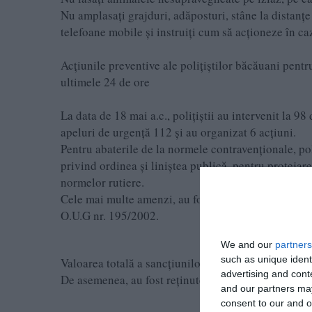
Nu amplasaţi grajduri, adăposturi, stâne la distanţe m
telefoane mobile şi instruiţi cum să acţioneze în ca
Acţiunile preventive ale polițiștilor băcăuani pentr
ultimele 24 de ore
La data de 18 mai a.c., polițiștii au intervenit la 
apeluri de urgență 112 şi au organizat 6 acţiuni.
Pentru abaterile de la normele contravenționale, pol
privind ordinea și liniștea publică, pentru protejar
normelor rutiere.
Cele mai multe amenzi, au fost aplicate pentru nere
O.U.G nr. 195/2002.
We and our
partners
such as unique ident
Valoarea totală a sancțiunilor contravenționale se ri
advertising and con
De asemenea, au fost reținute 24 de permise de cond
and our partners may
consent to our and o