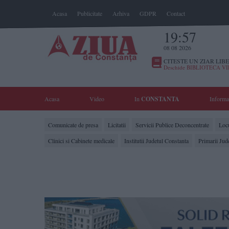
Acasa
Publicitate
Arhiva
GDPR
Contact
19:57
08 08 2026
CITESTE UN ZIAR LIBE
Deschide BIBLIOTECA V
Acasa
Video
In
CONSTANTA
Informa
Comunicate de presa
Licitatii
Servicii Publice Deconcentrate
Locu
Clinici si Cabinete medicale
Institutii Judetul Constanta
Primarii Jud