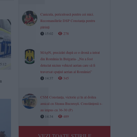
Canicula, periculoasă pentru cei mici.
Recomandările DSP Constanța pentru
părinți
15:02
278
MApN, precizări după ce o dronă a intrat
din România în Bulgaria- „Nu a fost
15:12
detectat niciun vehicul aerian care să fi
traversat spațiul aerian al României”
14:37
345
in
CSM Constanța, victorie și în al doilea
amical cu Steaua București. Constănțenii s-
au impus cu 36-30 (P)
14:34
489
VEZI TOATE STIRILE