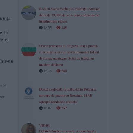
Razii în Vama Veche și Constanța! Amenzi
de peste 19.000 de lei și două certificate de
cuinţa
înmatriculare retrase
18:35
189
de 17
ierea
Drona prăbușită în Bulgaria, lângă granița
cu România, era un aparat-momeală folosit
de forțele ucrainene. Sofia nu indică un
într-un
incident deliberat
18:18
200
Dronă explodată și prăbușită în Bulgaria,
aproape de granița cu România. MAE
așteaptă rezultatele anchetei
18:07
257
VIDEO
Debitul Dunării va crește. A doua barjă a