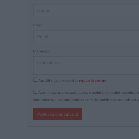
Email
Comentariu
Am citit si sunt de acord cu
regulile de postare
.
Acest formular colectează numele, e-mailul şi conținutul mesajului, ast
multe informaţii, consultă politica noastră de confidenţialitate, unde vei 
Posteaza comentariul