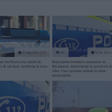
07 Aug, 2026 12:15
481
03 Jul, 2026 
ani din Parava este căutată de
Rețea pentru fraudarea examenelor de
ci de salvatori, mobilizați în teren
Bacalaureat, destructurată de procurorii d
Alba. Cinci persoane reținute în urma
perchezițiilor