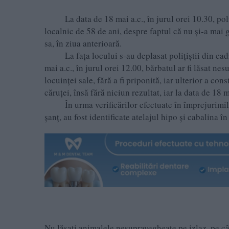
La data de 18 mai a.c., în jurul orei 10.30, poliţ
localnic de 58 de ani, despre faptul că nu şi-a mai 
sa, în ziua anterioară.
La faţa locului s-au deplasat poliţiştii din cadrul
mai a.c., în jurul orei 12.00, bărbatul ar fi lăsat n
locuinţei sale, fără a fi priponită, iar ulterior a co
căruţei, însă fără niciun rezultat, iar la data de 18 m
În urma verificărilor efectuate în împrejurimile l
şanţ, au fost identificate atelajul hipo şi cabalina în
Nu lăsaţi animalele nesupravegheate pe izlaz, pe câ