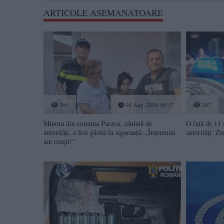
ARTICOLE ASEMANATOARE
360
08 Aug, 2026 08:17
287
Minora din comuna Parava, căutată de
O fată de 11 
autorități, a fost găsită în siguranță. „Împreună
autorități. Ze
am reușit!”