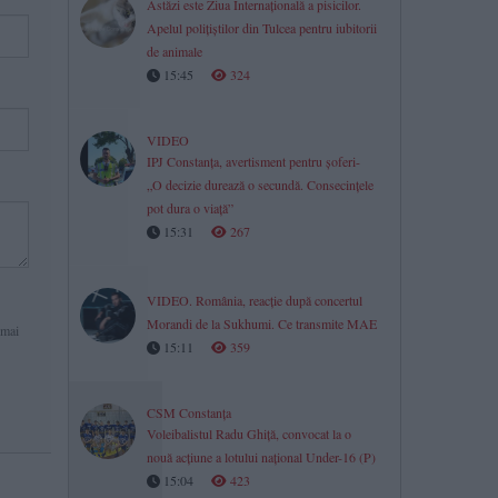
Astăzi este Ziua Internațională a pisicilor.
Apelul polițiștilor din Tulcea pentru iubitorii
de animale
15:45
324
VIDEO
IPJ Constanța, avertisment pentru șoferi-
„O decizie durează o secundă. Consecințele
pot dura o viață”
15:31
267
VIDEO. România, reacție după concertul
Morandi de la Sukhumi. Ce transmite MAE
 mai
15:11
359
CSM Constanța
Voleibalistul Radu Ghiță, convocat la o
nouă acțiune a lotului național Under-16 (P)
15:04
423