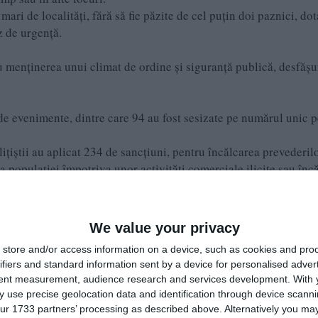
ari de localităţi, fără să fie păzite de cel puţin doi paznici, dot
z de urgenţă.
u menținerea unui climat de ordine și siguranță publică, desfăşu
98 de evenimente, dintre care 94 au fost sesizate pe numărul unic 
ițiștii au aplicat 234 de sancțiuni, pentru încălcarea prevederil
ea populației împotriva unor activități comerciale ilicite sau înc
spectarea normelor privind circulația pe drumurile publice, potr
We value your privacy
store and/or access information on a device, such as cookies and pro
ifiers and standard information sent by a device for personalised adver
dică la 71.000 de lei.
tent measurement, audience research and services development.
With 
ucere și retrase 8 certificate de înmatriculare.
 use precise geolocation data and identification through device scanni
ur 1733 partners’ processing as described above. Alternatively you may 