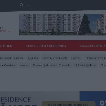
R!
IRTUALĂ
tii
UTILE
Stiinta,
CULTURA SI TEHNICA
Sanatate
SI LIFEST
ri speciale de munca
Legi utile
Catering in Constanta
Cofetarii
Organizari evenim
etul Constanta
Avocati
Executori judecatoresti Constanta
Lichidatori judiciari
Nota