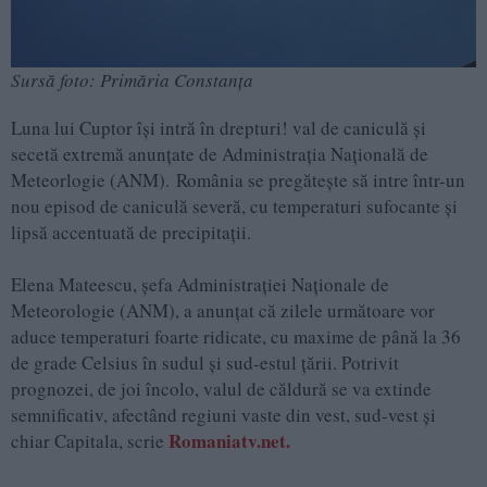
Sursă foto: Primăria Constanța
Luna lui Cuptor își intră în drepturi! val de caniculă și
secetă extremă anunțate de Administrația Națională de
Meteorlogie (ANM). România se pregătește să intre într-un
nou episod de caniculă severă, cu temperaturi sufocante și
lipsă accentuată de precipitații.
Elena Mateescu, șefa Administrației Naționale de
Meteorologie (ANM), a anunțat că zilele următoare vor
aduce temperaturi foarte ridicate, cu maxime de până la 36
de grade Celsius în sudul și sud-estul țării. Potrivit
prognozei, de joi încolo, valul de căldură se va extinde
semnificativ, afectând regiuni vaste din vest, sud-vest și
Romaniatv.net.
chiar Capitala, scrie