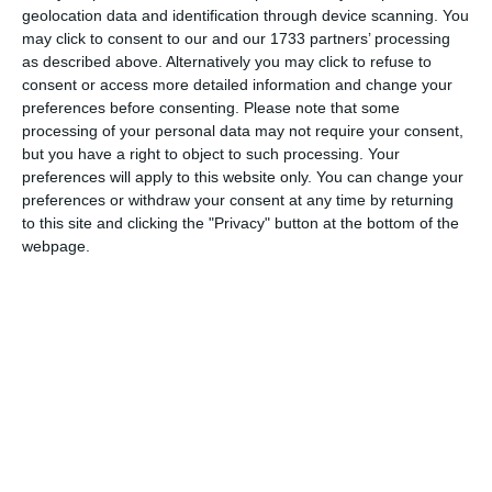
geolocation data and identification through device scanning. You
may click to consent to our and our 1733 partners’ processing
as described above. Alternatively you may click to refuse to
Dincolo de temperaturile toride, cel mai îngrijorător aspect
consent or access more detailed information and change your
îl reprezintă lipsa precipitațiilor. Potrivit datelor actuale
preferences before consenting.
Please note that some
analizate de ANM, luna iulie ar putea deveni cea mai
processing of your personal data may not require your consent,
but you have a right to object to such processing. Your
secetoasă din istoria măsurătorilor meteorologice din
preferences will apply to this website only. You can change your
România. Deficitul de precipitații este deja evident în multe
preferences or withdraw your consent at any time by returning
zone, iar culturile agricole suferă.
to this site and clicking the "Privacy" button at the bottom of the
webpage.
„Mâine, cele mai ridicate temperaturi vor fi 35-36 de grade,
de asemenea miercuri în sud, sud-est. Ca de joi, valul de
căldură să se extindă, cele mai ridicate valori fiind așteptate
în vest, sud-vest, inclusiv în Capitală. Analizăm zilnic datele
de prognoză, astfel încât să intervenim cu mesaje generale.
Citește și: