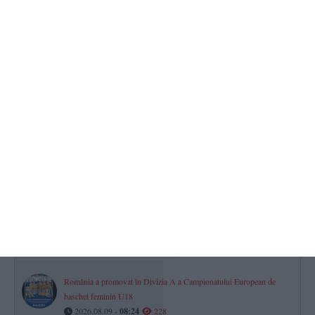
2026.08.09 -
08:13
439
Horoscop pentru duminică, 09 august 2026. Relațiile familiale sunt
vulnerabile pentru una dintre zodii
2026.08.09 -
08:29
365
Cod galben de vânt puternic la Constanța! Unde puteți semnala
problemele cauzate de vreme
2026.08.09 -
08:46
258
Mesaj Ro Alert transmis locuitorilor din județul Tulcea după
observarea unor drone în proximitatea frontierei fluviale cu
Ucraina
2026.08.09 -
08:01
247
România a promovat în Divizia A a Campionatului European de
baschet feminin U18
2026.08.09 -
08:24
228