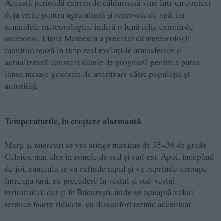
Această perioadă extrem de călduroasă vine într-un context
deja critic pentru agricultură și rezervele de apă, iar
semnalele meteorologice indică o lună iulie extrem de
secetoasă. Elena Mateescu a precizat că meteorologii
monitorizează în timp real evoluțiile atmosferice și
actualizează constant datele de prognoză pentru a putea
lansa mesaje generale de avertizare către populație și
autorități.
Temperaturile, în creștere alarmantă
Marți și miercuri se vro atinge maxime de 35–36 de grade
Celsius, mai ales în zonele de sud și sud-est. Apoi, începând
de joi, canicula se va extinde rapid și va cuprinde aproape
întreaga țară, cu precădere în vestul și sud-vestul
teritoriului, dar și în București, unde se așteaptă valori
termice foarte ridicate, cu disconfort termic accentuat.