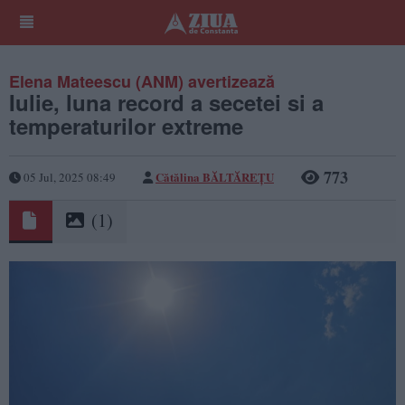
Elena Mateescu (ANM) avertizează
Iulie, luna record a secetei si a
temperaturilor extreme
773
Cătălina BĂLTĂREȚU
05 Jul, 2025 08:49
(1)