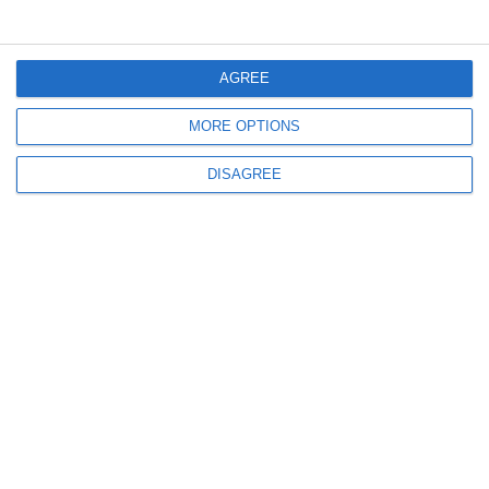
AGREE
MORE OPTIONS
DISAGREE
342
05 Aug, 2026 08:12
Recomandările medicilor pentru evitarea problemelor de sănătate pe
caniculă
411
04 Aug, 2026 15:52
Restricții pe calea ferată din cauza caniculei! Pe ruta Mangalia - Constanța
s-a introdus restricție de viteză de 50 km/h pentru trenurile de călători