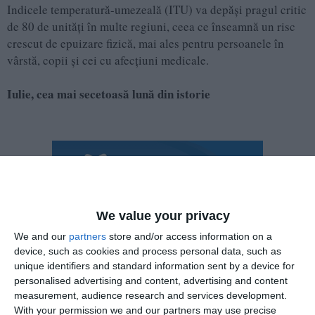
Indicele temperatură-umezeală (ITU) va depăși pragul critic
de 80 de unități în multe regiuni, ceea ce înseamnă un risc
crescut de epuizare fizică, mai ales pentru persoanele în
vârstă, copii și cei cu afecțiuni medicale.
Iulie, cea mai secetoasă lună din istorie
We value your privacy
We and our
partners
store and/or access information on a
device, such as cookies and process personal data, such as
unique identifiers and standard information sent by a device for
personalised advertising and content, advertising and content
measurement, audience research and services development.
With your permission we and our partners may use precise