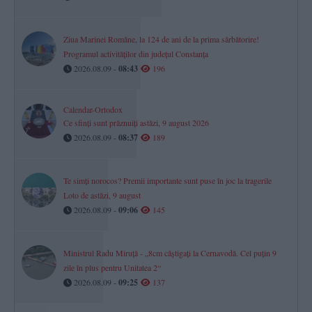
Ziua Marinei Române, la 124 de ani de la prima sărbătorire!
Programul activităților din județul Constanța
2026.08.09 -
08:43
196
Calendar-Ortodox
Ce sfinți sunt prăznuiți astăzi, 9 august 2026
2026.08.09 -
08:37
189
Te simți norocos? Premii importante sunt puse în joc la tragerile
Loto de astăzi, 9 august
2026.08.09 -
09:06
145
Ministrul Radu Miruță - „8cm câștigați la Cernavodă. Cel puțin 9
zile în plus pentru Unitatea 2“
2026.08.09 -
09:25
137