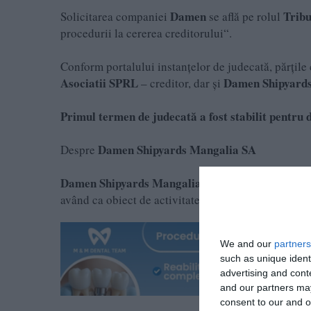
Damen
Tribu
Solicitarea companiei
se află pe rolul
procedurii la cererea creditorului“.
Conform portalului instanțelor de judecată, părțile
Asociatii SPRL
Damen Shipyard
– creditor, dar și
Primul termen de judecată a fost stabilit pentru 
Damen Shipyards Mangalia SA
Despre
Damen Shipyards Mangalia SA
a fost înființată în
având ca obiect de activitate construcția de nave și 
We and our
partners
such as unique ident
advertising and con
and our partners may
consent to our and o