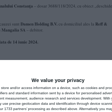
nalului Constanța
– dosar 3688/118/2024, cu obiect „deschid
Damen Holding B.V.
Reff &
 cauzei sunt
cu domiciliul ales la
s Mangalia SA
– debitor.
data de 14 iunie 2024.
Mangalia
 anul 1997 și are sediul social în
, pe strada Portului nr
structuri plutitoare.
We value your privacy
store and/or access information on a device, such as cookies and pro
ifiers and standard information sent by a device for personalised adver
tent measurement, audience research and services development.
With 
 use precise geolocation data and identification through device scanni
ur 1733 partners’ processing as described above. Alternatively you may 