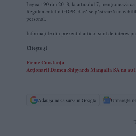
Legea 190 din 2018, la articolul 7, menţionează că a
Regulamentului GDPR, dacă se păstrează un echilibru
personal.
Informațiile din prezentul articol sunt de interes p
Citește și
Firme Constanța
Acționarii Damen Shipyards Mangalia SA nu au lua
Adaugă-ne ca sursă în Google
Urmărește-n
T