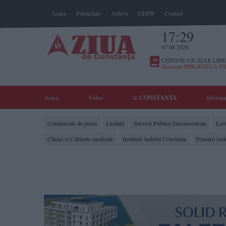
Acasa
Publicitate
Arhiva
GDPR
Contact
17:29
07 08 2026
CITESTE UN ZIAR LIBE
Deschide BIBLIOTECA V
Acasa
Video
In
CONSTANTA
Informa
Comunicate de presa
Licitatii
Servicii Publice Deconcentrate
Locu
Clinici si Cabinete medicale
Institutii Judetul Constanta
Primarii Jud