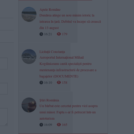
Apele Române
Dunărea atinge un nou minim istoric la
intrarea în țară. Debitul va începe să crească
din 13 august
16:21
179
Licitații Constanța
Aeroportul Internațional Mihail
Kogălniceanu caută specialiști pentru
mentenanța infrastructurii de procesare a
bagajelor (DOCUMENTE)
16:10
158
Știri România
Un bărbat este cercetat pentru viol asupra
unui minor. Fapta s-ar fi petrecut într-un
autoturism
16:09
165