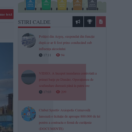
me text
STIRI CALDE
Polițist din Argeș, suspendat din funcție
după ce ar fi fost prins conducând sub
influența alcoolului
17:11
94
VIDEO. A început inundarea controlată a
primei barje pe Dunăre. Operațiunea de
scufundare durează până la patru ore
17:03
209
Clubul Sportiv Axiopolis Cernavodă
lansează o licitație de aproape 800.000 de lei
pentru a contracta o firmă de curățenie
(DOCUMENTE)