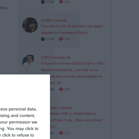
17:00
102
erea
Justiție Constanța
Cine sunt cei 186 de judecători care împart
dreptatea în Constanța și Tulcea?
17:00
176
CSM Constanța șah
Povestea lui George-Gabriel Grigore, Mare
Maestru Internațional. „Am știut că vei
deveni jucător, că te-am văzut plângând la
. 1,
acel meci“ (P)
17:00
105
Minifotbal Constanța
cess personal data,
ACS Marina LMP și-a întărit lotul cu
tising and content,
fundașul Vișan Crețu. „Bun venit la bord!“
your permission we
(VIDEO)
ng. You may click to
17:00
113
click to refuse to