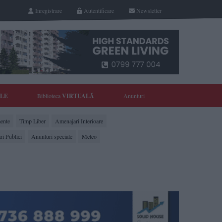
Inregistrare
Autentificare
Newsletter
YLE
Biblioteca
VIRTUALĂ
Anunturi
ente
Timp Liber
Amenajari Interioare
ri Publici
Anunturi speciale
Meteo