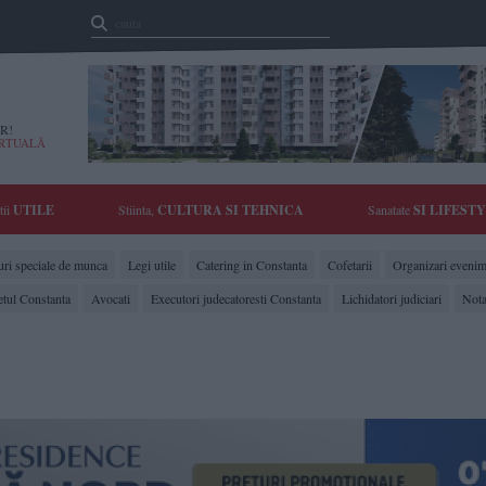
R!
IRTUALĂ
tii
UTILE
Stiinta,
CULTURA SI TEHNICA
Sanatate
SI LIFEST
ri speciale de munca
Legi utile
Catering in Constanta
Cofetarii
Organizari evenim
etul Constanta
Avocati
Executori judecatoresti Constanta
Lichidatori judiciari
Nota