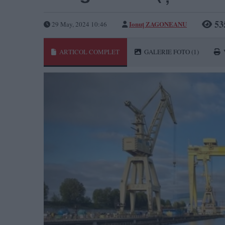
53
Ionuț ZAGONEANU
29 May, 2024 10:46
ARTICOL COMPLET
GALERIE FOTO
(1)