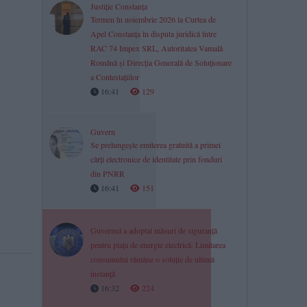
Justiție Constanța
Termen în noiembrie 2026 la Curtea de
Apel Constanța în disputa juridică între
RAC 74 Impex SRL, Autoritatea Vamală
Română și Direcția Generală de Soluționare
a Contestațiilor
16:41
129
Guvern
Se prelungește emiterea gratuită a primei
cărți electronice de identitate prin fonduri
din PNRR
16:41
151
Guvernul a adoptat măsuri de siguranță
pentru piața de energie electrică. Limitarea
consumului rămâne o soluție de ultimă
instanță
16:32
224