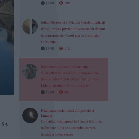
17:00
108
Iulian Gropoșilă și Niculae Peride, implicați
într-un proces privind un apartament deținut
în coproprietate. Cazul este la Tribunalul
Constanța
17:00
115
Răzbunare grotescă la Constanța
A stropit-o cu urină într-un magazin, iar
familia a devastat o casă cu bâte și mese.
Liderul atacului, trimis după gratii
17:00
261
Răzbunare periculoasă din gelozie la
Limanu
Un bărbat, condamnat la 3 ani și 6 luni de
a SA
închisoare după ce a incendiat camera
tehnică a fostei soacre