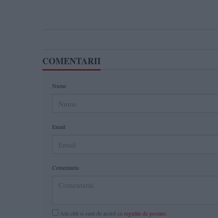
COMENTARII
Nume
Email
Comentariu
Am citit si sunt de acord cu
regulile de postare
.