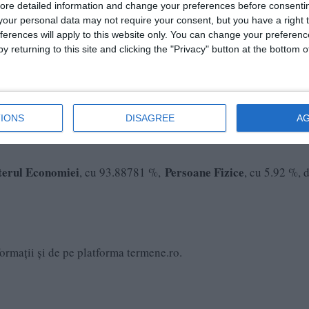
ore detailed information and change your preferences before consenti
our personal data may not require your consent, but you have a right t
ferences will apply to this website only. You can change your preferen
Damen Holding BV
 cu 51%, în timp ce compania olandeză
deț
y returning to this site and clicking the "Privacy" button at the bottom
ape Pravin Suresh și Sofien Lamiri
(președinte).
IONS
DISAGREE
A
t 1.907 angajați, pierderi peste 77,98 milioane de lei și cifra de 
terul Economiei
Persoane Fizice
, cu 93.88781 %,
, cu 5.92 %, 
formații și de pe platforma termene.ro.