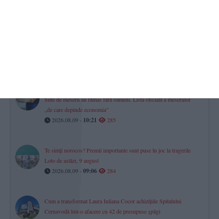
lunii?
2026.08.09 -
11:35
311
Calendar-Ortodox
Ce sfinți sunt prăznuiți astăzi, 9 august 2026
2026.08.09 -
08:37
297
România la mâna importului de forță de muncă
Sute de meserii au rămas fără oameni. Lista oficială a meseriilor
„de care depinde economia”
2026.08.09 -
10:21
285
Te simți norocos? Premii importante sunt puse în joc la tragerile
Loto de astăzi, 9 august
2026.08.09 -
09:06
284
Cum a transformat Laura Iuliana Cocor achizițiile Spitalului
Cernavodă într-o afacere cu 42 de presupuse șpăgi