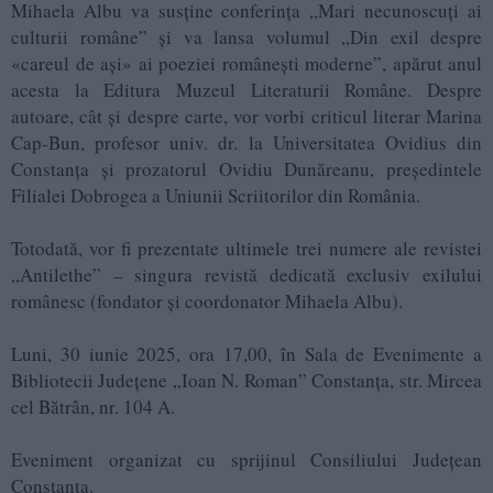
Mihaela Albu va susține conferința „Mari necunoscuți ai
culturii române” și va lansa volumul „Din exil despre
«careul de ași» ai poeziei românești moderne”, apărut anul
acesta la Editura Muzeul Literaturii Române. Despre
autoare, cât și despre carte, vor vorbi criticul literar Marina
Cap-Bun, profesor univ. dr. la Universitatea Ovidius din
Constanța și prozatorul Ovidiu Dunăreanu, președintele
Filialei Dobrogea a Uniunii Scriitorilor din România.
Totodată, vor fi prezentate ultimele trei numere ale revistei
„Antilethe” – singura revistă dedicată exclusiv exilului
românesc (fondator și coordonator Mihaela Albu).
Luni, 30 iunie 2025, ora 17,00, în Sala de Evenimente a
Bibliotecii Județene „Ioan N. Roman” Constanța, str. Mircea
cel Bătrân, nr. 104 A.
Eveniment organizat cu sprijinul Consiliului Județean
Constanța.