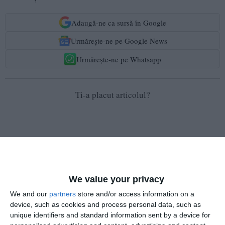
Adaugă-ne ca sursă în Google
Urmărește-ne pe Google News
Urmărește-ne pe Whatsapp
Ti-a placut articolul?
We value your privacy
COMENTARII
We and our
partners
store and/or access information on a
device, such as cookies and process personal data, such as
unique identifiers and standard information sent by a device for
Nume