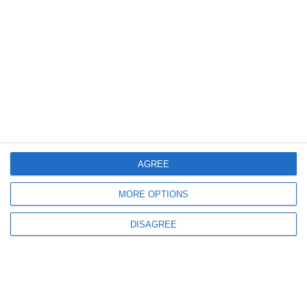
activităților culturale din luna iulie
602
24 Jun, 2026 12:53
Volumul „Scriitori și jurnaliști dobrogeni din exilul creator. Dicționar.
Antologie” este lansat la Biblioteca Județeană Constanța
AGREE
MORE OPTIONS
DISAGREE
663
17 Jun, 2026 11:52