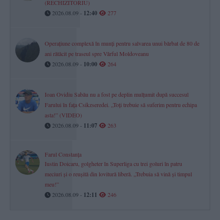
(RECHIZITORIU)
2026.08.09 -
12:40
277
Operațiune complexă în munți pentru salvarea unui bărbat de 80 de
ani rătăcit pe traseul spre Vârful Moldoveanu
2026.08.09 -
10:00
264
Ioan Ovidiu Sabău nu a fost pe deplin mulțumit după succesul
Farului în fața Csikzseredei. „Toți trebuie să suferim pentru echipa
asta!” (VIDEO)
2026.08.09 -
11:07
263
Farul Constanța
Iustin Doicaru, golgheter în Superliga cu trei goluri în patru
meciuri și o reușită din lovitură liberă. „Trebuia să vină și timpul
meu!”
2026.08.09 -
12:11
246