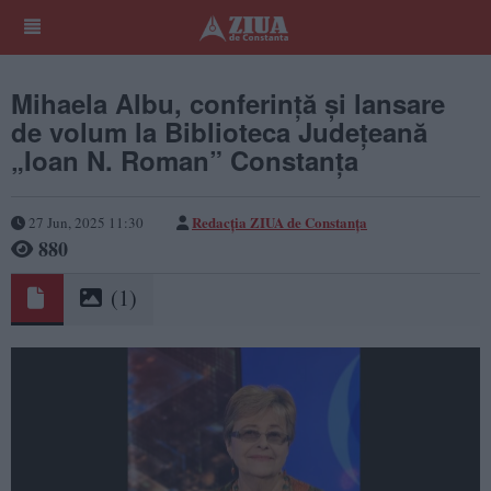
Mihaela Albu, conferință și lansare
de volum la Biblioteca Județeană
„Ioan N. Roman” Constanța
Redacţia ZIUA de Constanţa
27 Jun, 2025 11:30
880
(1)