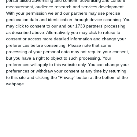
personalised advertising and content, advertising and content
measurement, audience research and services development.
With your permission we and our partners may use precise
geolocation data and identification through device scanning. You
Email
may click to consent to our and our 1733 partners’ processing
as described above. Alternatively you may click to refuse to
consent or access more detailed information and change your
preferences before consenting.
Please note that some
Comentariu
processing of your personal data may not require your consent,
but you have a right to object to such processing. Your
preferences will apply to this website only. You can change your
preferences or withdraw your consent at any time by returning
Am citit si sunt de acord cu
regulile de postare
.
to this site and clicking the "Privacy" button at the bottom of the
webpage.
Acest formular colectează numele, e-mailul şi conținutul mesajului, astfel încât
să putem urmări comentariile tale pe site. Nu vom folosi datele tale în alt scop.
Pentru mai multe informaţii, consultă politica noastră de confidenţialitate, unde vei
primi mai multe privind informaţii despre cum și de ce stocăm datele tale.
Posteaza comentariul