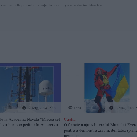
primi mai multe privind informaţii despre cum și de ce stocăm datele tale.
22 Aug, 2024 15:02
1658
13 May, 2022 2
 de la Academia Navală "Mircea cel
Ucraina
leca într-o expediție în Antarctica
O femeie a ajuns în vârful Muntelui Evere
pentru a demonstra „invincibilitatea spirit
ucrainean