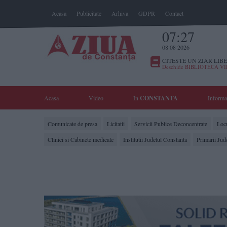
Acasa
Publicitate
Arhiva
GDPR
Contact
07:27
08 08 2026
CITESTE UN ZIAR LIBE
Deschide BIBLIOTECA V
Acasa
Video
In
CONSTANTA
Informa
Comunicate de presa
Licitatii
Servicii Publice Deconcentrate
Locu
Clinici si Cabinete medicale
Institutii Judetul Constanta
Primarii Jud