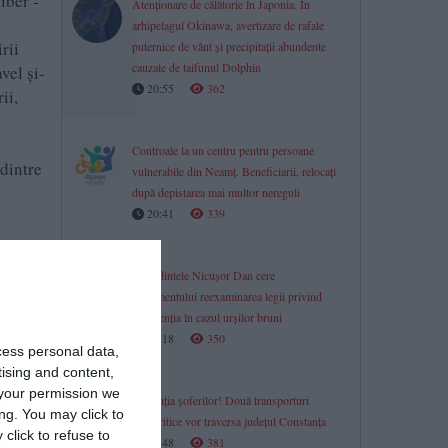
iber -
Atenționare de călătorie în Japonia. În
arhipelagul Okinawa, avertizare de rafale
rii
puternice de vânt și precipitații abundente
cauzate de taifunul Dolphin
vel și-
20:55
362
ii,
Controale la un centru pentru persoane
dintre
vulnerabile din Neamț. Beneficiarii, relocați
după depistarea mai multor nereguli
20:41
339
Președintele Nicușor Dan cere
Parlamentului reexaminarea legii privind
intervenția în cazul urșilor bruni
20:18
350
cess personal data,
tising and content,
your permission we
În atenția șoferilor! Două transporturi
ng. You may click to
agabaritice vor traversa județul Constanța
click to refuse to
19:48
381