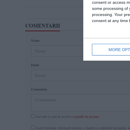
consent or access m
some processing of y
processing. Your pre
consent at any time b
COMENTARII
Nume
MORE OPT
Email
Comentariu
Am citit si sunt de acord cu
regulile de postare
.
Acest formular colectează numele, e-mailul şi conținutul mesajului, ast