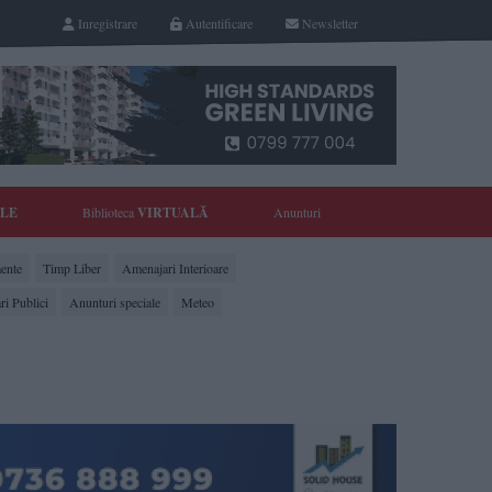
Inregistrare
Autentificare
Newsletter
YLE
Biblioteca
VIRTUALĂ
Anunturi
ente
Timp Liber
Amenajari Interioare
ri Publici
Anunturi speciale
Meteo