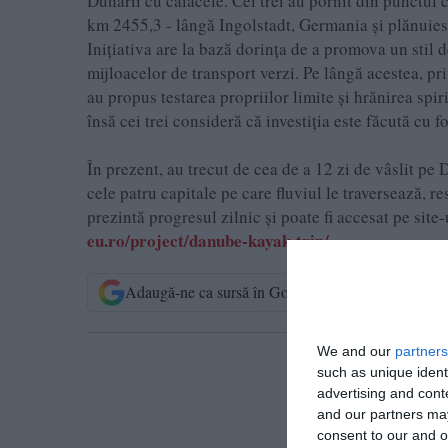
Dunării cu caiacele. Cei trei au pornit din punctul c
km 2455,3 - lângă Ingolstadt, Germania și plănuies
Inițiativa are la bază dorința de a promova un stil de
mijloacelor de transport verzi. Pe lângă acestea, pr
au propus testarea propriilor limite și hrănirea spiri
însă cei trei consideră că investiția este făcută cu fo
În prezent, au trecut de cea de a 12 zi de vâslit p
cele patru capitale pe care fluviul le traversează, re
prezintă progresul zilnic și poate fi accesat pe si
eu.ro/project/danube-kayak-trip/
.
Adaugă-ne ca sursă în Google
Urmărește-n
We and our
partners
T
such as unique ident
advertising and con
and our partners may
consent to our and o