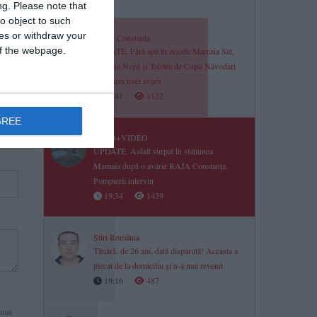
ng.
Please note that
o object to such
ces or withdraw your
RAJA Constanța
 of the webpage.
UPDATE. Fără apă în zonele Mamaia Sat,
Mamaia Nord și Tabăra de Copii Năvodari
din cauza unei avarii
19:41
1122
GREE
FOTO+VIDEO
UPDATE. Asfalt surpat în stațiunea
Mamaia după o avarie RAJA Constanța.
Pompierii intervin
19:34
1439
Știri România
Tânără, de 26 ani, dată dispărută! Aceasta a
plecat de la domiciliu și n-a mai revenit
19:16
487
 mai