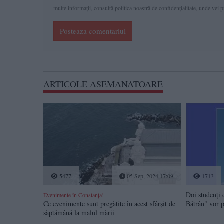
multe informaţii, consultă politica noastră de confidenţialitate, unde vei 
Posteaza comentariul
ARTICOLE ASEMANATOARE
5477
05 Sep, 2024 17:09
1713
Doi studenți
Evenimente în Constanța!
Ce evenimente sunt pregătite în acest sfârșit de
Bătrân" vor p
săptămână la malul mării