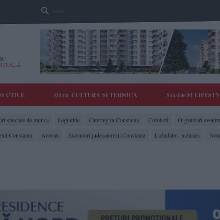
R!
IRTUALĂ
tii
UTILE
Stiinta,
CULTURA SI TEHNICA
Sanatate
SI LIFEST
ri speciale de munca
Legi utile
Catering in Constanta
Cofetarii
Organizari evenim
etul Constanta
Avocati
Executori judecatoresti Constanta
Lichidatori judiciari
Nota