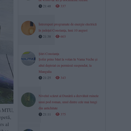
21:48
337
Întreruperi programate de energie electrică
în județul Constanța, luni 10 august
21:38
603
Știri Constanța
Șofer prins băut la volan în Vama Veche și
altul depistat cu permisul suspendat, la
Mangalia
21:25
343
Nivelul scăzut al Dunării a dezvăluit ruinele
unui pod roman, unul dintre cele mai lungi
din antichitate
am MTU,
21:11
375
epetă,
rs al