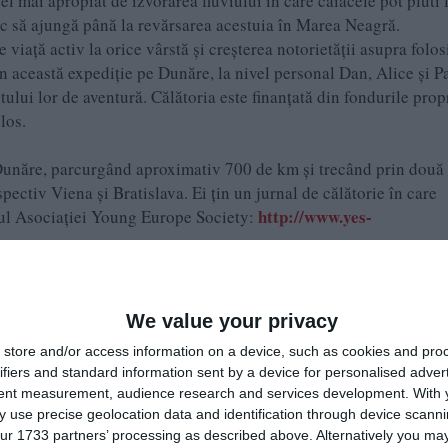
el mai apropiat de izvorârea fluviului în care caiacele pot pluti l
c să ajungă până la revărsarea acestuia în Marea Neagră.
 viață activ la orice vârstă și creșterea notorietății asupra folosi
in această expediție pe Dunăre, la nivel personal Dan, Alice și Pa
tului lor de aventură. Călătoria este finanțată din fondurile propr
los.
e Dunăre, parcurgând aproximativ 700 de km și trecând prin două 
spectiv Viena și Bratislava. Ei țin un jurnal de călătorie în care
http://www.yes-
te-ul Asociației Young Europe Society:
e pe Google News
Urmărește-ne pe Whatsapp
We value your privacy
store and/or access information on a device, such as cookies and pro
i-a placut articolul?
ifiers and standard information sent by a device for personalised adver
tent measurement, audience research and services development.
With 
 use precise geolocation data and identification through device scanni
ur 1733 partners’ processing as described above. Alternatively you may 