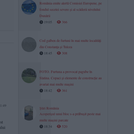
România emite alertă Comisiei Europene, pe
fondul secetei severe și al scăderii nivelului
Dunării
19:05
366
Cod galben de furtuni în mai multe localități
din Constanța și Tulcea
18:45
308
FOTO. Furtuna a provocat pagube în
Slatina. Copaci și elemente de construcție au
avariat mai multe mașini
18:42
361
1:49
Știri România
Acoperișul unui bloc s-a prăbușit peste mai
multe mașini parcate
st
18:34
520
ului