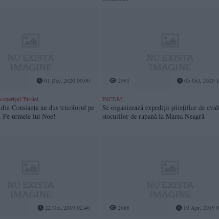
01 Dec, 2020 00:00
2961
05 Oct, 2020 1
coperișul Turciei
INCDM
 din Constanța au dus tricolorul pe
Se organizează expediții științifice de eval
. Pe urmele lui Noe!
stocurilor de rapană la Marea Neagră
22 Oct, 2019 02:46
2688
10 Apr, 2019 0