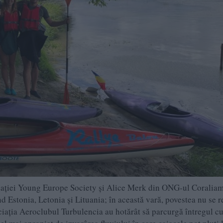
iației Young Europe Society și Alice Merk din ONG-ul Corali
d Estonia, Letonia și Lituania; în această vară, povestea nu se r
iația Aeroclubul Turbulencia au hotărât să parcurgă întregul cu