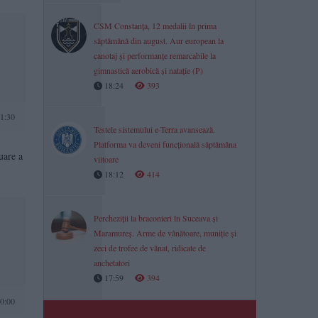
CSM Constanța, 12 medalii în prima
săptămână din august. Aur european la
canotaj și performanțe remarcabile la
gimnastică aerobică și natație (P)
18:24
393
1:30
Testele sistemului e-Terra avansează.
Platforma va deveni funcțională săptămâna
uare a
viitoare
18:12
414
Percheziții la braconieri în Suceava și
Maramureș. Arme de vânătoare, muniție și
zeci de trofee de vânat, ridicate de
anchetatori
17:59
394
0:00