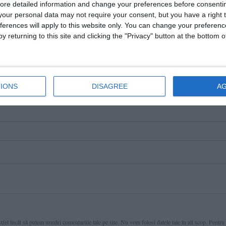
ore detailed information and change your preferences before consenti
our personal data may not require your consent, but you have a right t
ferences will apply to this website only. You can change your preferen
y returning to this site and clicking the "Privacy" button at the bottom
IONS
DISAGREE
A
fel încât să putem urmări comentariile tale pe site. Nu vom folosi datele tale în alt scop. Pentru