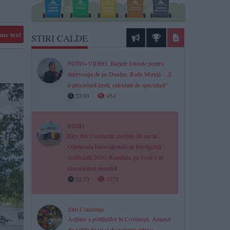
me text
STIRI CALDE
FOTO+VIDEO. Barjele folosite pentru
intervenția de pe Dunăre. Radu Miruță - „E
o procedură lentă, calculată de specialiști”
23:03
454
FOTO
Elev din Constanța, medalie de aur la
Olimpiada Internațională de Inteligență
Artificială 2026. România, pe locul 4 în
clasamentul mondial
21:53
1378
Știri Constanța
Acțiune a polițiștilor în Costinești. Amenzi
de 4.000 de lei și documente retrase