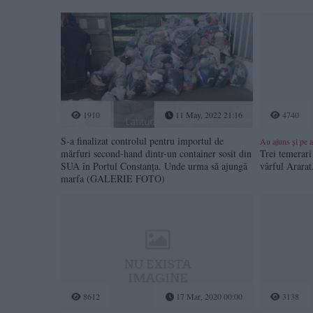
1910
11 May, 2022 21:16
4740
S-a finalizat controlul pentru importul de
Au ajuns și pe a
mărfuri second-hand dintr-un container sosit din
Trei temerari
SUA în Portul Constanța. Unde urma să ajungă
vârful Ararat
marfa (GALERIE FOTO)
8612
17 Mar, 2020 00:00
3138