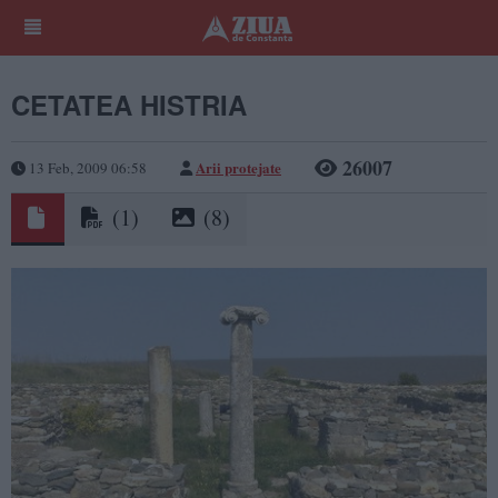
CETATEA HISTRIA
26007
Arii protejate
13 Feb, 2009 06:58
(1)
(8)