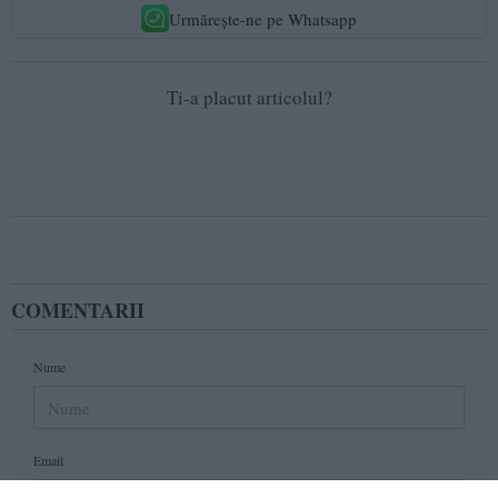
Urmărește-ne pe Whatsapp
Ti-a placut articolul?
COMENTARII
Nume
Email