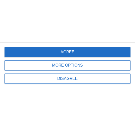
460
06 Aug, 2026 17:00
Investiție de aproape un milion de euro la Agigea
Poarta Deltei SRL își extinde complexul din Port, în timp ce se judecă pe
sute de mii de lei la Curtea de Apel Constanța
AGREE
MORE OPTIONS
DISAGREE
2312
06 Aug, 2026 17:00
Lista completă a șefilor din justiția dobrogeană
Peste jumătate din conducerea instanțelor și parchetelor este asigurată prin
delegare