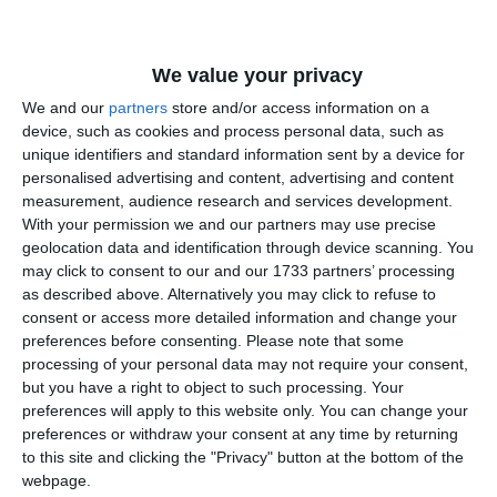
Comentariu
We value your privacy
We and our
partners
store and/or access information on a
device, such as cookies and process personal data, such as
unique identifiers and standard information sent by a device for
Am citit si sunt de acord cu
regulile de postare
.
personalised advertising and content, advertising and content
measurement, audience research and services development.
Acest formular colectează numele, e-mailul şi conținutul mesajului, astfel încât
With your permission we and our partners may use precise
să putem urmări comentariile tale pe site. Nu vom folosi datele tale în alt scop.
geolocation data and identification through device scanning. You
Pentru mai multe informaţii, consultă politica noastră de confidenţialitate, unde vei
may click to consent to our and our 1733 partners’ processing
primi mai multe privind informaţii despre cum și de ce stocăm datele tale.
as described above. Alternatively you may click to refuse to
consent or access more detailed information and change your
Posteaza comentariul
preferences before consenting.
Please note that some
processing of your personal data may not require your consent,
but you have a right to object to such processing. Your
preferences will apply to this website only. You can change your
preferences or withdraw your consent at any time by returning
to this site and clicking the "Privacy" button at the bottom of the
ARTICOLE ASEMANATOARE
webpage.