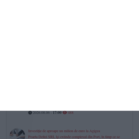
2026.08.06 -
17:00
838
Farul Constanța întâlnește ultima clasată
Gheorghe Popescu - „Vom avea meci greu. Csikszereda va veni
să-și vândă foarte scump pielea“
2026.08.06 -
17:00
726
Mall-urile din Constanța
Istoria, proprietarii și evoluția financiară a City Park, VIVO! și
Tomis Mall. Cum s-a mutat viața comercială a orașului
2026.08.06 -
17:00
574
Constanța
Procurorii DIICOT contestă clemența acordată unei tinere prinsă
cu cocaină și ketamină la Sunwaves
2026.08.06 -
17:00
488
Investiție de aproape un milion de euro la Agigea
Poarta Deltei SRL își extinde complexul din Port, în timp ce se