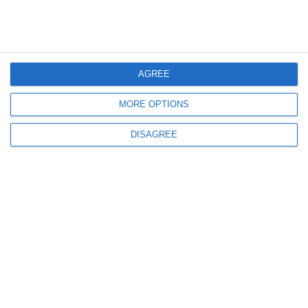
Știri România
Acoperișul unui bloc s-a prăbușit peste mai multe mașini parcate
AGREE
MORE OPTIONS
DISAGREE
587
07 Aug, 2026 17:30
FOTO+VIDEO. Amenzi de peste 250.000 de lei aplicate de CJPC
Constanța. Nereguli grave în restaurante și saloane de înfrumusețare
1038
07 Aug, 2026 15:30