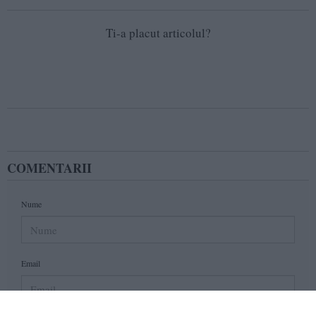
Ti-a placut articolul?
COMENTARII
Nume
Email