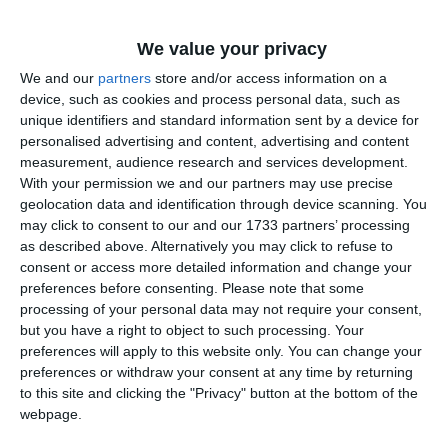
Comentariu
We value your privacy
We and our
partners
store and/or access information on a
device, such as cookies and process personal data, such as
Am citit si sunt de acord cu
regulile de postare
.
unique identifiers and standard information sent by a device for
personalised advertising and content, advertising and content
Acest formular colectează numele, e-mailul şi conținutul mesajului, astfel încât
measurement, audience research and services development.
să putem urmări comentariile tale pe site. Nu vom folosi datele tale în alt scop.
With your permission we and our partners may use precise
Pentru mai multe informaţii, consultă politica noastră de confidenţialitate, unde vei
geolocation data and identification through device scanning. You
primi mai multe privind informaţii despre cum și de ce stocăm datele tale.
may click to consent to our and our 1733 partners’ processing
as described above. Alternatively you may click to refuse to
Posteaza comentariul
consent or access more detailed information and change your
preferences before consenting.
Please note that some
processing of your personal data may not require your consent,
but you have a right to object to such processing. Your
preferences will apply to this website only. You can change your
preferences or withdraw your consent at any time by returning
ARTICOLE ASEMANATOARE
to this site and clicking the "Privacy" button at the bottom of the
webpage.