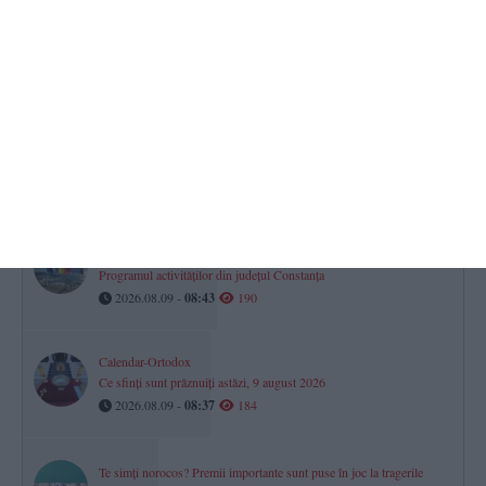
Mesaj Ro Alert transmis locuitorilor din județul Tulcea după
observarea unor drone în proximitatea frontierei fluviale cu
Ucraina
2026.08.09 -
08:01
245
România a promovat în Divizia A a Campionatului European de
baschet feminin U18
2026.08.09 -
08:24
223
Ziua Marinei Române, la 124 de ani de la prima sărbătorire!
Programul activităților din județul Constanța
2026.08.09 -
08:43
190
Calendar-Ortodox
Ce sfinți sunt prăznuiți astăzi, 9 august 2026
2026.08.09 -
08:37
184
Te simți norocos? Premii importante sunt puse în joc la tragerile