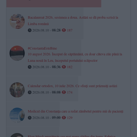
Bacalaureat 2026, sesiunea a doua. Astăzi se dă proba scrisă la
Limba română
2026.08.10 -
08:28
187
#ConstantaEsteBine
10 august 2026. Început de săptămână, cu doar câteva zile până la
Luna nouă în Leu, începutul portalului eclipselor
2026.08.10 -
08:36
182
Calendar ortodox, 10 iulie 2026. Ce sfinți sunt prăznuiți astăzi
2026.08.10 -
08:08
174
Medicul din Constanța care a redat zâmbetul pentru mii de pacienți
2026.08.10 -
09:00
129
Elon Musk pregătește cea mai mare clădire din lume. Fabrica