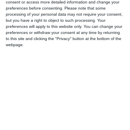
consent or access more detailed information and change your
datelor cu caracter personal.
preferences before consenting.
Please note that some
processing of your personal data may not require your consent,
Informațiile din prezentul articol sunt de interes public și
but you have a right to object to such processing. Your
sunt obținute din surse publice deschise.
preferences will apply to this website only. You can change your
preferences or withdraw your consent at any time by returning
Citește și:
to this site and clicking the "Privacy" button at the bottom of the
webpage.
Rezultate parțialeCum s-a votat în comuna Saligny,
județul Constanța la alegerile prezidențiale
Adaugă-ne ca sursă în Google
Urmărește-ne pe Google News
Urmărește-ne pe Whatsapp
Ti-a placut articolul?