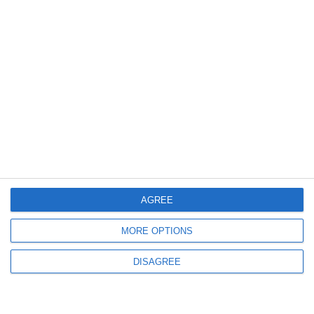
2710
25 Aug, 2025 15:26
Alegeri 2025, Constanța
Rezultatele din secțiile de votare din comuna Tuzla
AGREE
MORE OPTIONS
893
25 Aug, 2025 12:10
DISAGREE
Surse
Fostul candidat prezidențial Sebastian Popescu, cercetat pentru tentativă de
racolare a unui minor de 15 ani