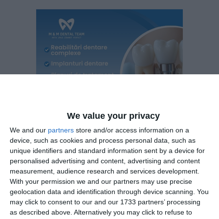
We value your privacy
We and our
partners
store and/or access information on a
device, such as cookies and process personal data, such as
unique identifiers and standard information sent by a device for
personalised advertising and content, advertising and content
measurement, audience research and services development.
Legea 190 din 2018, la articolul 7, menţionează că
With your permission we and our partners may use precise
activitatea jurnalistică este exonerată de la unele
geolocation data and identification through device scanning. You
prevederi ale Regulamentului GDPR, dacă se păstrează
may click to consent to our and our 1733 partners’ processing
un echilibru între libertatea de exprimare şi protecţia
as described above. Alternatively you may click to refuse to