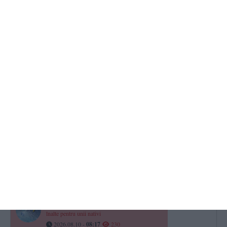
TOP STIRI
Horoscop pentru săptămâna 10 - 16 august 2026. Una dintre zodii
începe săptămâna în forță
2026.08.10 -
08:01
301
Horoscop pentru luni, 10 august 2026. Comunicarea este la cote
înalte pentru unii nativi
2026.08.10 -
08:17
230