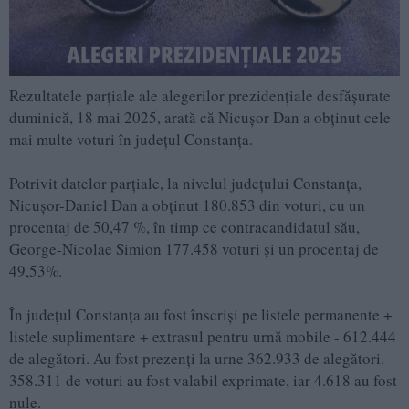
Rezultatele parțiale ale alegerilor prezidențiale desfășurate
duminică, 18 mai 2025, arată că Nicușor Dan a obținut cele
mai multe voturi în județul Constanța.
Potrivit datelor parțiale, la nivelul județului Constanța,
Nicușor-Daniel Dan a obținut 180.853 din voturi, cu un
procentaj de 50,47 %, în timp ce contracandidatul său,
George-Nicolae Simion 177.458 voturi și un procentaj de
49,53%.
În județul Constanța au fost înscriși pe listele permanente +
listele suplimentare + extrasul pentru urnă mobile - 612.444
de alegători. Au fost prezenți la urne 362.933 de alegători.
358.311 de voturi au fost valabil exprimate, iar 4.618 au fost
nule.