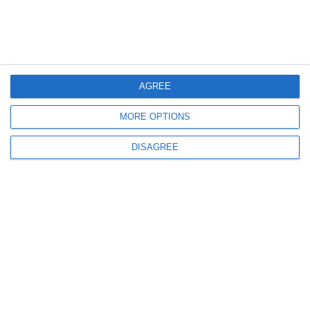
Prețul de pornire redus la 280.000 de euro (DOCUMENT)
AGREE
MORE OPTIONS
426
15 Jun, 2026 11:11
DISAGREE
UPDATE
Astăzi are loc un nou termen în dosarul de insolvență al firmei White Horse
Security SRL
1707
14 Jun, 2026 15:00