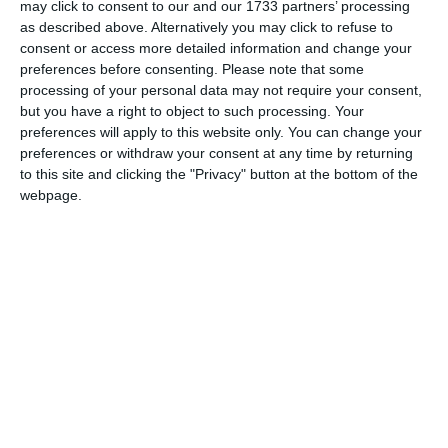
cu lucrări de construcții a clădirilor rezidențiale și
may click to consent to our and our 1733 partners’ processing
nerezidențiale.
as described above. Alternatively you may click to refuse to
consent or access more detailed information and change your
preferences before consenting.
Please note that some
Sediul social este pe strada Celulozei, Nr. 11A, Constanța,
processing of your personal data may not require your consent,
județul Constanța.
but you have a right to object to such processing. Your
preferences will apply to this website only. You can change your
Compania este controlată de Gheorghe Marcel Cornel, în
preferences or withdraw your consent at any time by returning
calitate de asociat unic și administrator, în vreme ce Gedex
to this site and clicking the "Privacy" button at the bottom of the
IPURL este administratorul judiciar al firmei.
webpage.
Mai mult, pentru anul fiscal 2024, societatea a raportat o
cifră de afaceri de 849.721 lei, o pierdere de 341.960 lei.
Numărul mediu de salariați este de 12.
Potrivit platformei, datoriile acumulate sunt de 52. 205.849
lei.
Detalii privind vânzarea silită