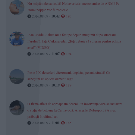
Nu scăpăm de caniculă! Noi avertizări meteo emise de ANM! Pe
litoral nopțile vor fi tropicale
2026.08.09 -
10:42
195
Ioan Ovidiu Sabău nu a fost pe deplin mulțumit după succesul
Farului în fața Csikzseredei. „Toți trebuie să suferim pentru echipa
asta!” (VIDEO)
2026.08.09 -
11:07
194
Peste 300 de șoferi vitezomani, depistați pe autostradă! Ce
sancțiuni au aplicat oamenii legii
2026.08.09 -
10:19
189
O firmă aflată de aproape un deceniu în insolvență vrea să instaleze
o stație de betoane la Cernavodă. Afacerile Dobroport SA s-au
prăbușit în ultimul an
2026.08.09 -
11:01
185