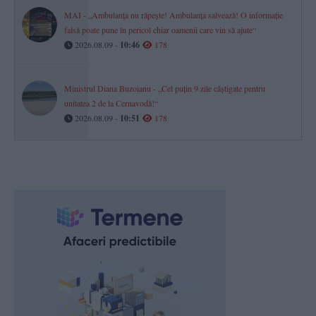
MAI - „Ambulanța nu răpește! Ambulanța salvează! O informație
falsă poate pune în pericol chiar oamenii care vin să ajute“
2026.08.09 -
10:46
178
Ministrul Diana Buzoianu - „Cel puțin 9 zile câștigate pentru
unitatea 2 de la Cernavodă!“
2026.08.09 -
10:51
178