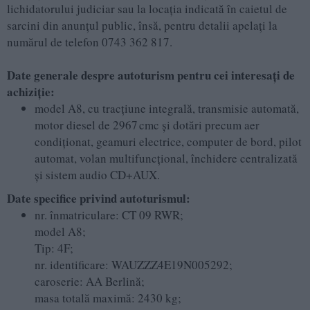
lichidatorului judiciar sau la locația indicată în caietul de
sarcini din anunțul public, însă, pentru detalii apelați la
numărul de telefon 0743 362 817.
Date generale despre autoturism pentru cei interesați de
achiziție:
model A8, cu tracţiune integrală, transmisie automată,
motor diesel de 2967 cmc și dotări precum aer
condiţionat, geamuri electrice, computer de bord, pilot
automat, volan multifuncţional, închidere centralizată
și sistem audio CD+AUX.
Date specifice privind autoturismul:
nr. înmatriculare: CT 09 RWR;
model A8;
Tip: 4F;
nr. identificare: WAUZZZ4E19N005292;
caroserie: AA Berlină;
masa totală maximă: 2430 kg;