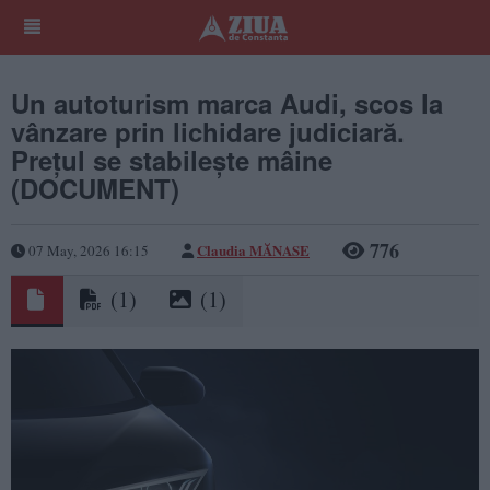
Un autoturism marca Audi, scos la
vânzare prin lichidare judiciară.
Prețul se stabilește mâine
(DOCUMENT)
776
Claudia MĂNASE
07 May, 2026 16:15
(1)
(1)