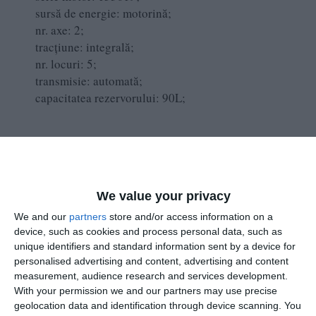
sursă de energie: motorină;
nr. axe: 2;
tracțiune: integrală;
nr. locuri: 5;
transmisie: automată;
capacitatea rezervorului: 90L;
culoare: negru;
dotări: aer condiționat, geamuri electrice față spate,
computer de bord, pilot automat, volan
We value your privacy
multifuncțional, închidere centralizată, radio
We and our
partners
store and/or access information on a
CD+AUX, cutie automată 6+1 trepte.
device, such as cookies and process personal data, such as
unique identifiers and standard information sent by a device for
personalised advertising and content, advertising and content
Despre RICO SRL
measurement, audience research and services development.
With your permission we and our partners may use precise
termene.ro
Potrivit
, firma fost înființată în 1991 și se ocupă
geolocation data and identification through device scanning. You