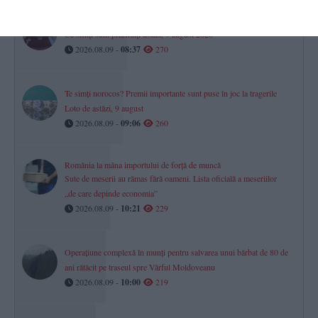
Calendar-Ortodox
Ce sfinți sunt prăznuiți astăzi, 9 august 2026
2026.08.09 -
08:37
270
Te simți norocos? Premii importante sunt puse în joc la tragerile
Loto de astăzi, 9 august
2026.08.09 -
09:06
260
România la mâna importului de forță de muncă
Sute de meserii au rămas fără oameni. Lista oficială a meseriilor
„de care depinde economia”
2026.08.09 -
10:21
229
Operațiune complexă în munți pentru salvarea unui bărbat de 80 de
ani rătăcit pe traseul spre Vârful Moldoveanu
2026.08.09 -
10:00
219