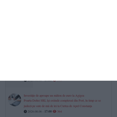
Farul Constanța întâlnește ultima clasată
Gheorghe Popescu - „Vom avea meci greu. Csikszereda va veni
să-și vândă foarte scump pielea“
2026.08.06 -
17:00
604
Mall-urile din Constanța
Istoria, proprietarii și evoluția financiară a City Park, VIVO! și
Tomis Mall. Cum s-a mutat viața comercială a orașului
2026.08.06 -
17:00
444
Constanța
Procurorii DIICOT contestă clemența acordată unei tinere prinsă
cu cocaină și ketamină la Sunwaves
2026.08.06 -
17:00
393
Investiție de aproape un milion de euro la Agigea
Poarta Deltei SRL își extinde complexul din Port, în timp ce se
judecă pe sute de mii de lei la Curtea de Apel Constanța
2026.08.06 -
17:00
364