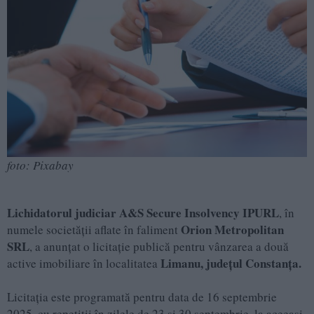
foto: Pixabay
Lichidatorul judiciar A&S Secure Insolvency IPURL
, în
Orion Metropolitan
numele societății aflate în faliment
SRL
, a anunțat o licitație publică pentru vânzarea a două
Limanu, județul Constanța.
active imobiliare în localitatea
Licitația este programată pentru data de 16 septembrie
2025, cu repetiții în zilele de 23 și 30 septembrie, la aceeași