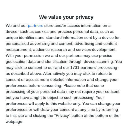
We value your privacy
We and our
partners
store and/or access information on a
device, such as cookies and process personal data, such as
unique identifiers and standard information sent by a device for
personalised advertising and content, advertising and content
measurement, audience research and services development.
With your permission we and our partners may use precise
geolocation data and identification through device scanning. You
may click to consent to our and our 1731 partners’ processing
as described above. Alternatively you may click to refuse to
Potrivit termene.ro, platofmră consultată la data de 21
consent or access more detailed information and change your
august, firma se află în faliment.
preferences before consenting.
Please note that some
processing of your personal data may not require your consent,
Privitor la situația financiară, firma a raportat o pierdere de 14.413
but you have a right to object to such processing. Your
lei la doi angajați.
preferences will apply to this website only. You can change your
Cercel Daniel Nicolae și Cercel Gabriel.
Asociați sunt
preferences or withdraw your consent at any time by returning
to this site and clicking the "Privacy" button at the bottom of the
webpage.
A&S Secure Insolvency IPURL.
Lichidator judiciar este