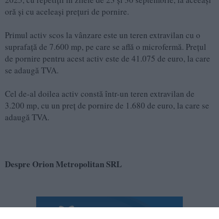
oră și cu aceleași prețuri de pornire.
Primul activ scos la vânzare este un teren extravilan cu o
suprafață de 7.600 mp, pe care se află o microfermă. Prețul
de pornire pentru acest activ este de 41.075 de euro, la care
se adaugă TVA.
Cel de-al doilea activ constă într-un teren extravilan de
3.200 mp, cu un preț de pornire de 1.680 de euro, la care se
adaugă TVA.
Despre Orion Metropolitan SRL