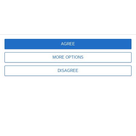
COMENTARII
Nume
Email
AGREE
MORE OPTIONS
Comentariu
DISAGREE
Am citit si sunt de acord cu
regulile de postare
.
Acest formular colectează numele, e-mailul şi conținutul mesajului, astfel încât
să putem urmări comentariile tale pe site. Nu vom folosi datele tale în alt scop.
Pentru mai multe informaţii, consultă politica noastră de confidenţialitate, unde vei
primi mai multe privind informaţii despre cum și de ce stocăm datele tale.