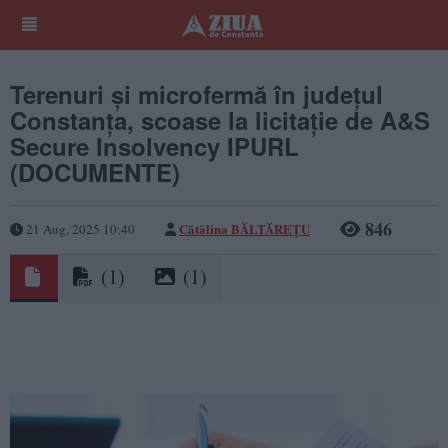
Terenuri și microfermă în județul
Constanța, scoase la licitație de A&S
Secure Insolvency IPURL
(DOCUMENTE)
846
Cătălina BĂLTĂREȚU
21 Aug, 2025 10:40
(1)
(1)