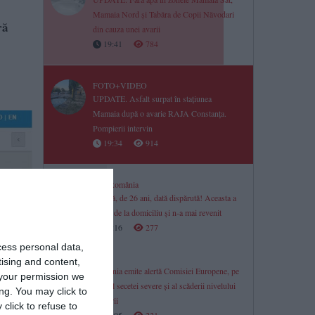
Mamaia Nord și Tabăra de Copii Năvodari
ră
din cauza unei avarii
19:41
784
FOTO+VIDEO
UPDATE. Asfalt surpat în stațiunea
Mamaia după o avarie RAJA Constanța.
Pompierii intervin
19:34
914
Știri România
Tânără, de 26 ani, dată dispărută! Aceasta a
plecat de la domiciliu și n-a mai revenit
19:16
277
cess personal data,
tising and content,
România emite alertă Comisiei Europene, pe
your permission we
fondul secetei severe și al scăderii nivelului
ng. You may click to
Dunării
click to refuse to