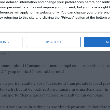
ore detailed information and change your preferences before consenti
our personal data may not require your consent, but you have a right t
ferences will apply to this website only. You can change your preferen
y returning to this site and clicking the "Privacy" button at the bottom
,,Îmbunătățirea
itatea implementării obiectivului de investiții
st
ră demolarea construcţiilor existente pe amplasamentul de pe
 terenului, cu actualizarea/modificarea documentațiilor de urban
IONS
DISAGREE
A
care scopul solicitantului nu se încadrează în prevederile de ur
cazul.
tea municipiului Constanţa enumerate după cum urmează: constru
, C4-grup tehnic, C5-centrală termică.
 deşeurile rezultate vor fi încărcate şi transportate la locul pre
l va fi eliberat de toate resturile ramase în urma demolării. În
u transportul/depozitarea materialelor rezultate din demolare.
ipali vor aproba în ședința extraordinară proiectul de hotărâre n