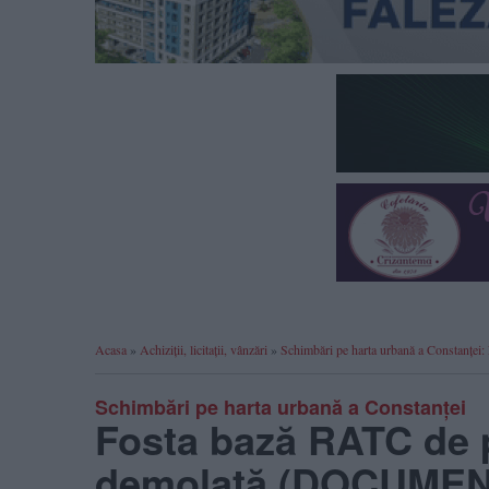
Acasa
»
Achiziții, licitații, vânzări
»
Schimbări pe harta urbană a Constanțe
Schimbări pe harta urbană a Constanței
Fosta bază RATC de pe
demolată (DOCUMEN