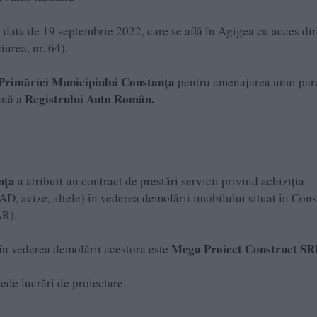
 data de 19 septembrie 2022, care se află în Agigea cu acces dir
urea, nr. 64).
Primăriei Municipiului Constanța
pentru amenajarea unui par
Registrului Auto Român.
ană a
nța
a atribuit un contract de prestări servicii privind achiziția
AD, avize, altele) în vederea demolării imobilului situat în Cons
AR).
Mega Proiect Construct SR
 în vederea demolării acestora este
ede lucrări de proiectare.