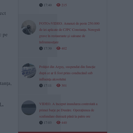
17:40
215
ect
FOTO+VIDEO. Amenzi de peste 250.000
de lei aplicate de CJPC Constanța. Nereguli
c pe
grave în restaurante și saloane de
înfrumusețare
17:30
402
Polițist din Argeș, suspendat din funcție
după ce ar fi fost prins conducând sub
influența alcoolului
tanța,
17:11
301
L.
VIDEO. A început inundarea controlată a
primei barje pe Dunăre. Operațiunea de
scufundare durează până la patru ore
17:03
440