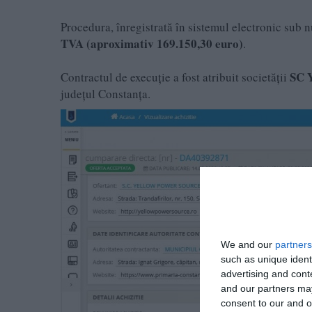
Procedura, înregistrată în sistemul electronic sub
TVA (aproximativ 169.150,30 euro)
.
SC 
Contractul de execuție a fost atribuit societății
județul Constanța.
We and our
partners
such as unique ident
advertising and con
and our partners may
consent to our and o