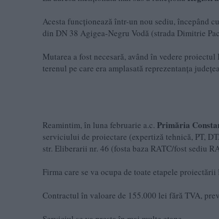
Acesta funcționează într-un nou sediu, începând cu
din DN 38 Agigea-Negru Vodă (strada Dimitrie Paci
Mutarea a fost necesară, având în vedere proiectul
terenul pe care era amplasată reprezentanța județe
Primăria Consta
Reamintim, în luna februarie a.c.
serviciului de proiectare (expertiză tehnică, PT, DT
str. Eliberarii nr. 46 (fosta baza RATC/fost sediu R
Firma care se va ocupa de toate etapele proiectării
Contractul în valoare de 155.000 lei fără TVA, prev
Serviciul se va presta în mai multe etape.