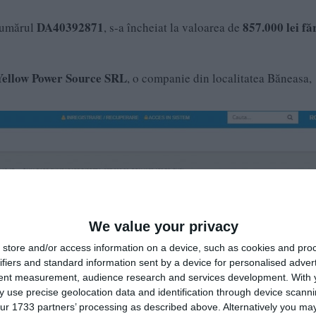
DA40392871
857.000 lei fă
 numărul
, s-a încheiat la valoarea de
Yellow Power Source SRL
, o companie din localitatea Băneasa,
We value your privacy
store and/or access information on a device, such as cookies and pro
ifiers and standard information sent by a device for personalised adver
tent measurement, audience research and services development.
With 
 use precise geolocation data and identification through device scanni
ur 1733 partners’ processing as described above. Alternatively you may 