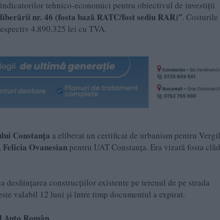
indicatorilor tehnico-economici pentru obiectivul de investiţii
Eliberării nr. 46 (fosta bază RATC/fost sediu RAR)″
. Costurile
respectiv 4.890.325 lei cu TVA.
lui Constanța
a eliberat un certificat de urbanism pentru Vergi
Felicia Ovanesian
,
pentru UAT Constanța. Era vizată fosta clăd
 desființarea construcțiilor existente pe terenul de pe strada
este valabil 12 luni și între timp documentul a expirat.
l Auto Român.