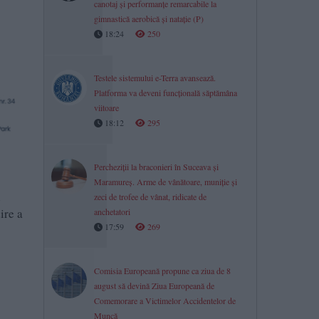
canotaj și performanțe remarcabile la
gimnastică aerobică și natație (P)
18:24
250
Testele sistemului e-Terra avansează.
Platforma va deveni funcțională săptămâna
viitoare
18:12
295
Percheziții la braconieri în Suceava și
Maramureș. Arme de vânătoare, muniție și
l
zeci de trofee de vânat, ridicate de
ire a
anchetatori
17:59
269
Comisia Europeană propune ca ziua de 8
august să devină Ziua Europeană de
Comemorare a Victimelor Accidentelor de
Muncă