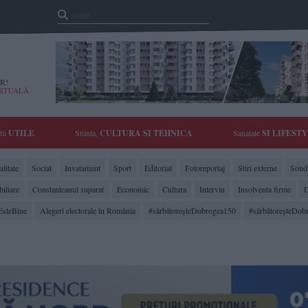
R!
IRTUALĂ
tii
UTILE
Stiinta,
CULTURA SI TEHNICA
Sanatate
SI LIFEST
litate
Social
Invatamant
Sport
Editorial
Fotoreportaj
Stiri externe
Sonda
biliare
Constanteanul suparat
Economic
Cultura
Interviu
Insolventa firme
D
EsteBine
Alegeri electorale în România
#sărbătoreşteDobrogea150
#sărbătoreşteDob