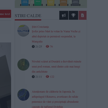
me text
STIRI CALDE
Știri Constanța
Șofer prins băut la volan în Vama Veche și
altul depistat cu permisul suspendat, la
Mangalia
21:25
76
Nivelul scăzut al Dunării a dezvăluit ruinele
unui pod roman, unul dintre cele mai lungi
din antichitate
21:11
122
Atenționare de călătorie în Japonia. În
arhipelagul Okinawa, avertizare de rafale
puternice de vânt și precipitații abundente
cauzate de taifunul Dolphin