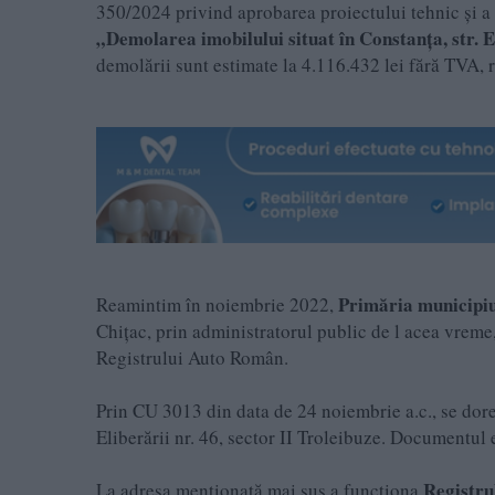
350/2024 privind aprobarea proiectului tehnic şi a 
„Demolarea imobilului situat în Constanţa, str. 
demolării sunt estimate la 4.116.432 lei fără TVA, 
Primăria municipiu
Reamintim în noiembrie 2022,
Chițac, prin administratorul public de l acea vreme
Registrului Auto Român.
Prin CU 3013 din data de 24 noiembrie a.c., se dorea
Eliberării nr. 46, sector II Troleibuze. Documentul 
Registru
La adresa menționată mai sus a funcționa