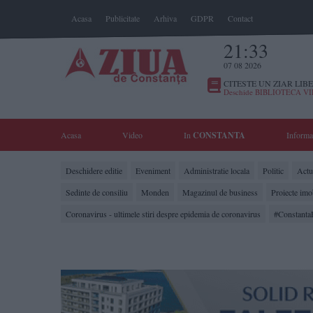
Acasa
Publicitate
Arhiva
GDPR
Contact
21:33
07 08 2026
CITESTE UN ZIAR LIBE
Deschide BIBLIOTECA V
Acasa
Video
In
CONSTANTA
Informa
Deschidere editie
Eveniment
Administratie locala
Politic
Actua
Sedinte de consiliu
Monden
Magazinul de business
Proiecte imo
Coronavirus - ultimele stiri despre epidemia de coronavirus
#Constanta