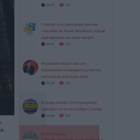
20:55
151
Controale la un centru pentru persoane
vulnerabile din Neamț. Beneficiarii, relocați
după depistarea mai multor nereguli
20:41
159
Președintele Nicușor Dan cere
Parlamentului reexaminarea legii privind
intervenția în cazul urșilor bruni
20:18
176
În atenția șoferilor! Două transporturi
agabaritice vor traversa județul Constanța
19:48
264
e
iu
RAJA Constanța
UPDATE. Fără apă în zonele Mamaia Sat,