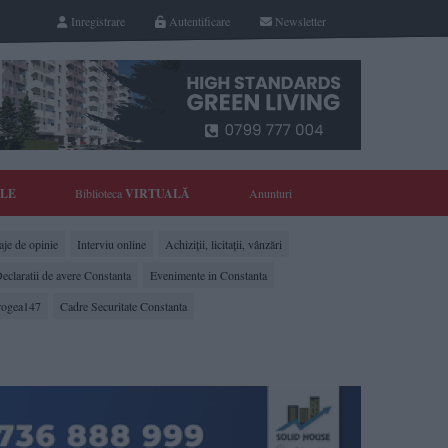
Inregistrare
Autentificare
Newsletter
YLE
Biblioteca
VIRTUALĂ
Anunturi
je de opinie
Interviu online
Achiziții, licitații, vânzări
eclaratii de avere Constanta
Evenimente in Constanta
rogea147
Cadre Securitate Constanta