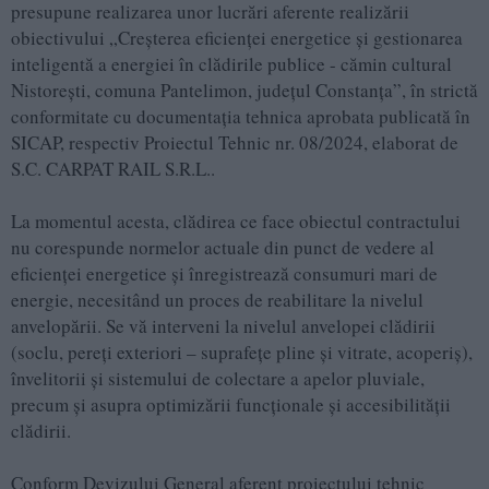
presupune realizarea unor lucrări aferente realizării
obiectivului „Creşterea eficienţei energetice şi gestionarea
inteligentă a energiei în clădirile publice - cămin cultural
Nistorești, comuna Pantelimon, județul Constanța”, în strictă
conformitate cu documentația tehnica aprobata publicată în
SICAP, respectiv Proiectul Tehnic nr. 08/2024, elaborat de
S.C. CARPAT RAIL S.R.L..
La momentul acesta, clădirea ce face obiectul contractului
nu corespunde normelor actuale din punct de vedere al
eficienței energetice și înregistrează consumuri mari de
energie, necesitând un proces de reabilitare la nivelul
anvelopării. Se vă interveni la nivelul anvelopei clădirii
(soclu, pereți exteriori – suprafețe pline și vitrate, acoperiș),
învelitorii și sistemului de colectare a apelor pluviale,
precum și asupra optimizării funcționale și accesibilității
clădirii.
Conform Devizului General aferent proiectului tehnic