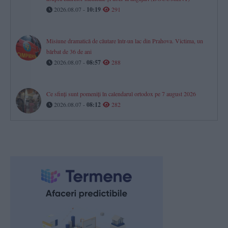
2026.08.07 -
10:19
291
Misiune dramatică de căutare într-un lac din Prahova. Victima, un
bărbat de 36 de ani
2026.08.07 -
08:57
288
Ce sfinți sunt pomeniți în calendarul ortodox pe 7 august 2026
2026.08.07 -
08:12
282