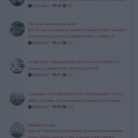
2026.08.07 -
09:30
347
„Hai să ne cunoaștem prin sport!“
Zeci de copii s-au întâlnit cu sportivii și antrenorii CSM Constanța
în Parcul Oleg Danovski (GALERIE FOTO + VIDEO) (P)
2026.08.07 -
09:13
326
Atenție șoferi! Aplicarea tarifelor pentru rovinietă și TollRo va
începe la 1 octombrie 2026. Oficial de la CNAIR
2026.08.07 -
09:17
316
O companie cu activitate în Rusia cere sechestrarea navei „Cindy”,
aflată la Constanța. O primă solicitare de reținere a fost respinsă
2026.08.07 -
09:50
294
Sănătate Constanța
Legea nr. 166/2026 a fost promulgată. Închisoare pentru atacurile
asupra cadrelor medicale și liber la angajări (DOCUMENT)