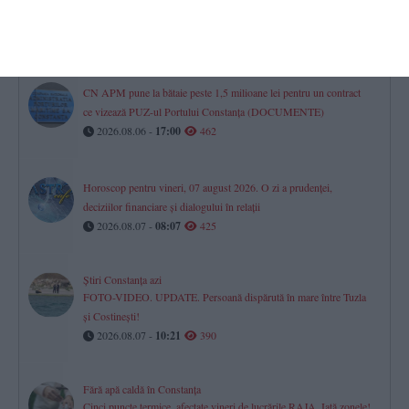
rămas fără apă la robinete
2026.08.07 -
08:46
473
CN APM pune la bătaie peste 1,5 milioane lei pentru un contract
ce vizează PUZ-ul Portului Constanța (DOCUMENTE)
2026.08.06 -
17:00
462
Horoscop pentru vineri, 07 august 2026. O zi a prudenței,
deciziilor financiare și dialogului în relații
2026.08.07 -
08:07
425
Știri Constanța azi
FOTO-VIDEO. UPDATE. Persoană dispărută în mare între Tuzla
și Costinești!
2026.08.07 -
10:21
390
Fără apă caldă în Constanța
Cinci puncte termice, afectate vineri de lucrările RAJA. Iată zonele!