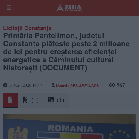
Licitații Constanța
Primăria Pantelimon, județul
Constanța plătește peste 2 milioane
de lei pentru creşterea eficienţei
energetice a Căminului cultural
Nistorești (DOCUMENT)
567
Daniela MOLDOVEANU
15 May, 2026 14:47
(1)
(1)