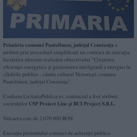
Primăria comunei Pantelimon, județul Constanța
a
atribuit prin procedură simplificată un contract de execuția
lucrărilor aferente realizării obiectivului "Creşterea
eficienţei energetice şi gestionarea inteligentă a energiei în
clădirile publice - cămin cultural Nistorești, comuna
Pantelimon, județul Constanța".
Conform LicitatiaPublica.ro, contractul a fost atribuit
CSP Proiect Line și RCI Project S.R.L.
societăților
Valoarea este de 2.070.000 RON.
Execuția prezentului contract de achiziție publica