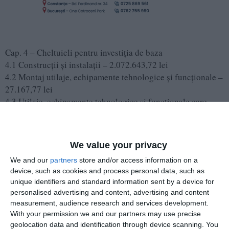
Cap. 4 – Cheltuieli pentru investiția de baza
4.1 Construcții şi instalații – 2.072.643,72 lei
4.2 Montaj utilaje, echipamente tehnologice și funcționale –
27.167,77 lei
4.3 Utilaje, echipamente tehnologice şi funcționale care
necesita montaj – 152.968,44 lei
Cap. 5.1 – Organizare de şantier
5.1.1 Lucrări de construcții și instalații aferente organizării
We value your privacy
de șantier - 30.000,00 lei
We and our
partners
store and/or access information on a
device, such as cookies and process personal data, such as
Valoarea estimată a contractului ce urmează a fi atribuit nu
unique identifiers and standard information sent by a device for
cuprinde suma aferentă cheltuielilor diverse și neprevăzute
personalised advertising and content, advertising and content
în valoare de 75.000,00lei - fără TVA, precizată în devizul
measurement, audience research and services development.
general, aceasta suma putând fi accesata, după caz, în
With your permission we and our partners may use precise
funcție de necesitați, prin modificarea contractului în
geolocation data and identification through device scanning. You