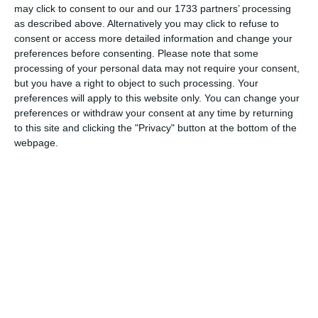
condițiile prevăzute la art. 221 din Legea nr. 98/2016
may click to consent to our and our 1733 partners’ processing
as described above. Alternatively you may click to refuse to
privind achizițiile publice.
consent or access more detailed information and change your
preferences before consenting.
Please note that some
processing of your personal data may not require your consent,
but you have a right to object to such processing. Your
preferences will apply to this website only. You can change your
Despre RCI Project SRL
preferences or withdraw your consent at any time by returning
to this site and clicking the "Privacy" button at the bottom of the
Conform termene.ro, platformă consultată la data de 15 mai
webpage.
2026, firma este fondată în anul 2016 și are sediul social în
Suceava, pe strada Republicii nr. 78, localitatea Iacobeni.
Asociat unic în firmă este Alexandra Roxana Iacoban, care
este și administrator al companiei.
În 2024, compania a raportat o cifră de afaceri de 7.309.764
lei, profit de 586.008 lei și 6 angajați.
Comparativ cu anul anterior, compania a înregistrat o