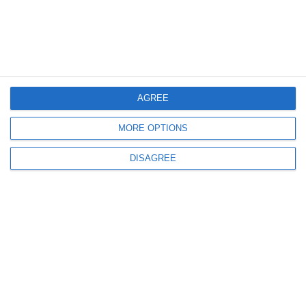
Licitații Constanța
Primăria din Pantelimon scoate la licitație un teren intravilan de peste
1.000 mp. Ești interesat? (DOCUMENT)
AGREE
MORE OPTIONS
662
09 Mar, 2026 09:49
DISAGREE
Primăria Pantelimon scoate la vânzare un apartament
O licitație a fost anulată și relansată pentru finalul lunii martie