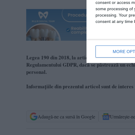
consent or access m
some processing of y
processing. Your pre
consent at any time b
MORE OPT
Legea 190 din 2018, la articolul 7, menţionează că
Regulamentului GDPR, dacă se păstrează un echili
personal.
Informațiile din prezentul articol sunt de interes 
Adaugă-ne ca sursă în Google
Urmărește-n