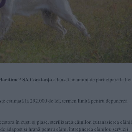
 Maritime“ SA Constanța
a lansat un anunț de participare la lici
este estimată la 292.000 de lei, termen limită pentru depunerea
estora în cuști și plase, sterilizarea câinilor, eutanasierea câini
e adăpost și hrană pentru câini, întreținerea câinilor, servicii