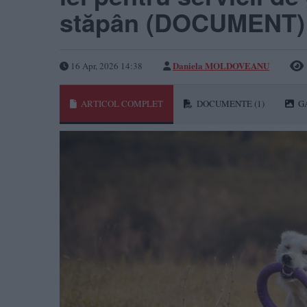
stăpân (DOCUMENT)
Daniela MOLDOVEANU
16 Apr, 2026 14:38
ARTICOL COMPLET
DOCUMENTE
(1)
G