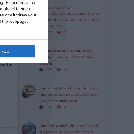
ng.
Please note that
Scandal la Mamaia SA
o object to such
Carmen Ursu, la un pas de sentință într-un
ces or withdraw your
dosar de fals și executări silite de milioane
 of the webpage.
(DOCUMENT)
13:22
212
Două medicamente cunoscute, retrase
GREE
 ale
preventiv din farmacii. ANMDMR face
aracter
verificări
13:22
164
Femeie din Iași, cercetată penal după ce ar fi
intrat cu mașina într-o turmă de oi. A fost
plasată sub control judiciar
13:16
149
Autoritatea pentru Digitalizarea României
angajează trei persoane pentru proiecte