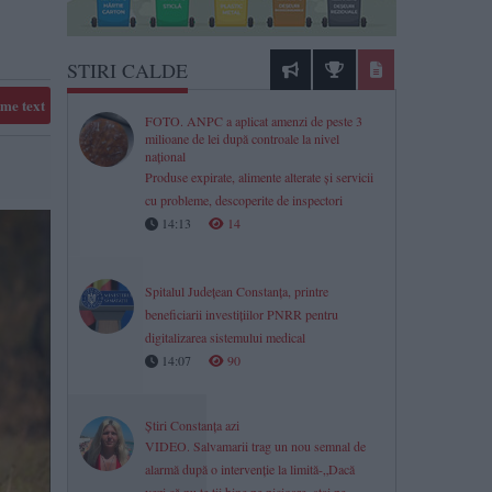
STIRI CALDE
me text
FOTO. ANPC a aplicat amenzi de peste 3
milioane de lei după controale la nivel
național
Produse expirate, alimente alterate și servicii
cu probleme, descoperite de inspectori
14:13
14
Spitalul Județean Constanța, printre
beneficiarii investițiilor PNRR pentru
digitalizarea sistemului medical
14:07
90
Știri Constanța azi
VIDEO. Salvamarii trag un nou semnal de
alarmă după o intervenție la limită-„Dacă