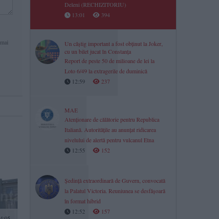
Deleni (RECHIZITORIU)
13:01
394
 mai
Un câștig important a fost obținut la Joker,
cu un bilet jucat în Constanța
Report de peste 50 de milioane de lei la
Loto 6/49 la extragerile de duminică
12:59
237
MAE
Atenționare de călătorie pentru Republica
Italiană. Autoritățile au anunțat ridicarea
nivelului de alertă pentru vulcanul Etna
12:55
152
Ședință extraordinară de Guvern, convocată
la Palatul Victoria. Reuniunea se desfășoară
în format hibrid
12:52
157
4:05