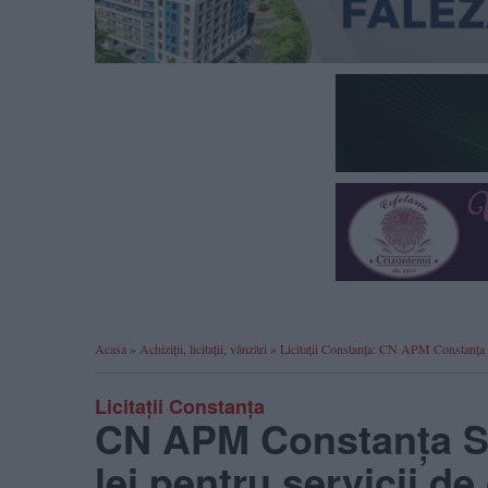
Acasa
»
Achiziții, licitații, vânzări
»
Licitații Constanța: CN APM Constanța 
Licitații Constanța
CN APM Constanța SA
lei pentru servicii de