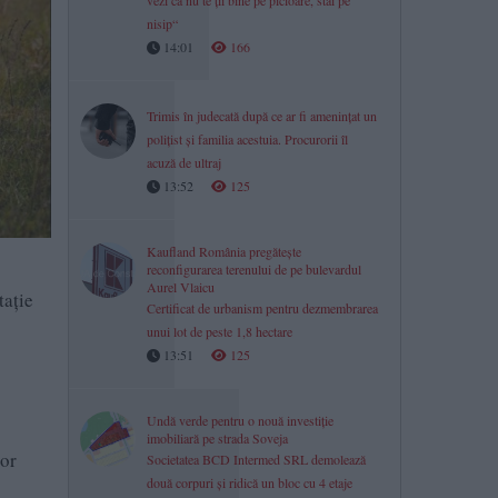
vezi că nu te ții bine pe picioare, stai pe
nisip“
14:01
166
Trimis în judecată după ce ar fi amenințat un
polițist și familia acestuia. Procurorii îl
acuză de ultraj
13:52
125
Kaufland România pregătește
reconfigurarea terenului de pe bulevardul
Aurel Vlaicu
tație
Certificat de urbanism pentru dezmembrarea
unui lot de peste 1,8 hectare
13:51
125
Undă verde pentru o nouă investiție
imobiliară pe strada Soveja
lor
Societatea BCD Intermed SRL demolează
două corpuri și ridică un bloc cu 4 etaje