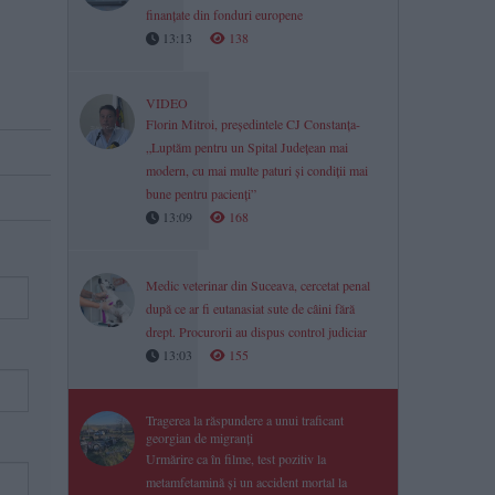
finanțate din fonduri europene
13:13
138
VIDEO
Florin Mitroi, președintele CJ Constanța-
„Luptăm pentru un Spital Județean mai
modern, cu mai multe paturi și condiții mai
bune pentru pacienți”
13:09
168
Medic veterinar din Suceava, cercetat penal
după ce ar fi eutanasiat sute de câini fără
drept. Procurorii au dispus control judiciar
13:03
155
Tragerea la răspundere a unui traficant
georgian de migranți
Urmărire ca în filme, test pozitiv la
metamfetamină și un accident mortal la