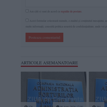
Am citit si sunt de acord cu
regulile de postare
.
Acest formular colectează numele, e-mailul şi conținutul mesajului, ast
multe informaţii, consultă politica noastră de confidenţialitate, unde vei 
Posteaza comentariul
ARTICOLE ASEMANATOARE
476
06 Aug, 2026 17:00
394