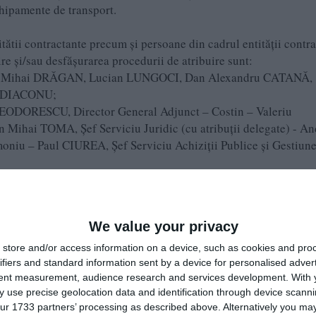
chipamente de transport.
itătii contractante precum și persoane din cadrul entității contr
re și/sau desfășurarea procedurii de atribuire sunt:
U, Mihai DRĂGAN, Lucian LUNGOCI, Dan Alexandru CATANĂ,
n DIACONU;
 TEODORESCU, Director General Adjunct – Costin – Valeriu
 Mihai TOMA, Șef Serviciu Juridic (cu atribuții delegate) - A
iu – Paul CIUREA, Șef Serviciu Achiziții Publice și Gestiune
reea Georgiana STĂETU, Serviciul Bugete și Control Financiar
 din cadrul Serviciului Achiziții Publice și Gestiune – Elena
We value your privacy
 județului Constanța, cine şi ce cumpără, cine şi cât câştigă 
store and/or access information on a device, such as cookies and pro
ări“.
ifiers and standard information sent by a device for personalised adver
tent measurement, audience research and services development.
With 
 use precise geolocation data and identification through device scanni
ur 1733 partners’ processing as described above. Alternatively you may 