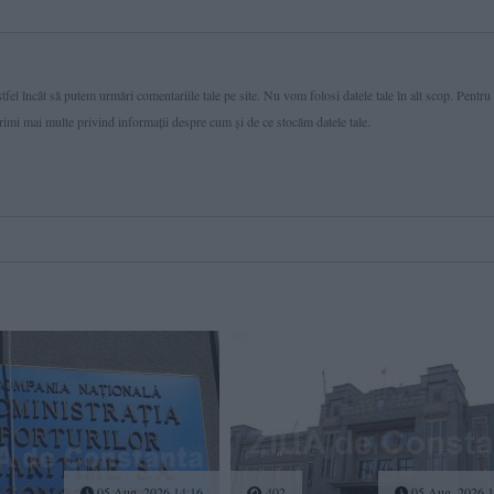
fel încât să putem urmări comentariile tale pe site. Nu vom folosi datele tale în alt scop. Pentru
primi mai multe privind informaţii despre cum și de ce stocăm datele tale.
05 Aug, 2026 14:16
402
05 Aug, 2026 1