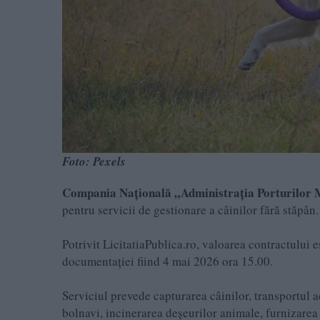
Foto: Pexels
Compania Națională „Administrația Porturilor
pentru servicii de gestionare a câinilor fără stăpân.
Potrivit LicitatiaPublica.ro, valoarea contractului 
documentației fiind 4 mai 2026 ora 15.00.
Serviciul prevede capturarea câinilor, transportul ac
bolnavi, incinerarea deșeurilor animale, furnizarea d