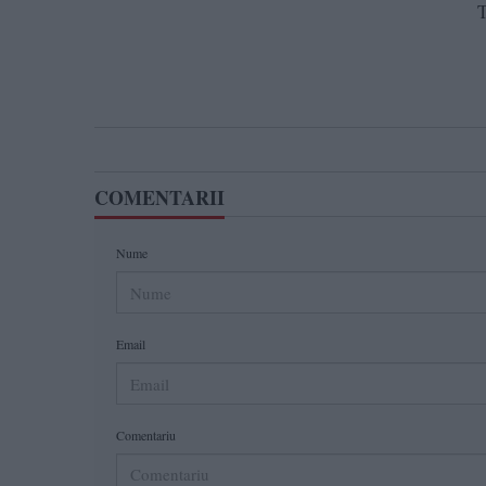
T
COMENTARII
Nume
Email
Comentariu