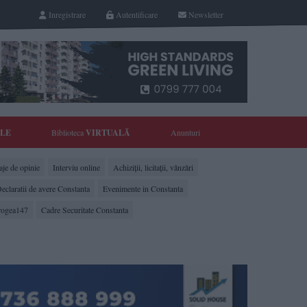
Inregistrare
Autentificare
Newsletter
YLE
Biblioteca
VIRTUALĂ
Anunturi
je de opinie
Interviu online
Achiziții, licitații, vânzări
eclaratii de avere Constanta
Evenimente in Constanta
rogea147
Cadre Securitate Constanta