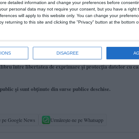
ore detailed information and change your preferences before consenti
our personal data may not require your consent, but you have a right t
ferences will apply to this website only. You can change your preferen
y returning to this site and clicking the "Privacy" button at the bottom
IONS
DISAGREE
A
 activitatea jurnalistică este exonerată de la unele prevederi
bru între libertatea de exprimare şi protecţia datelor cu c
public și sunt obținute din surse publice deschise.
e pe Google News
Urmărește-ne pe Whatsapp