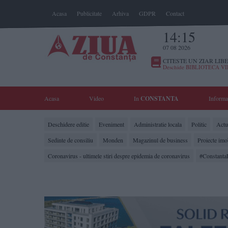
Acasa
Publicitate
Arhiva
GDPR
Contact
14:15
07 08 2026
CITESTE UN ZIAR LIBE
Deschide BIBLIOTECA V
Acasa
Video
In
CONSTANTA
Informa
Deschidere editie
Eveniment
Administratie locala
Politic
Actua
Sedinte de consiliu
Monden
Magazinul de business
Proiecte imo
Coronavirus - ultimele stiri despre epidemia de coronavirus
#Constanta