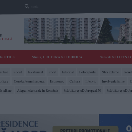
R!
IRTUALĂ
tii
UTILE
Stiinta,
CULTURA SI TEHNICA
Sanatate
SI LIFEST
litate
Social
Invatamant
Sport
Editorial
Fotoreportaj
Stiri externe
Sonda
biliare
Constanteanul suparat
Economic
Cultura
Interviu
Insolventa firme
D
EsteBine
Alegeri electorale în România
#sărbătoreşteDobrogea150
#sărbătoreşteDob