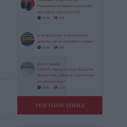
Parlamentului reexaminarea legii privind
intervenția în cazul urșilor bruni
20:18
369
În atenția șoferilor! Două transporturi
agabaritice vor traversa județul Constanța
19:48
400
RAJA Constanța
UPDATE. Fără apă în zonele Mamaia Sat,
Mamaia Nord și Tabăra de Copii Năvodari
din cauza unei avarii
19:41
1174
VEZI TOATE STIRILE