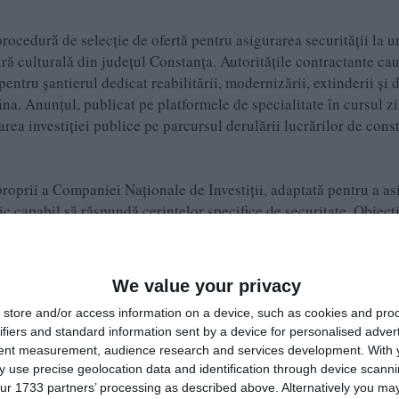
procedură de selecție de ofertă pentru asigurarea securității la u
ră culturală din județul Constanța. Autoritățile contractante cau
entru șantierul dedicat reabilitării, modernizării, extinderii și d
na. Anunțul, publicat pe platformele de specialitate în cursul zi
rea investiției publice pe parcursul derulării lucrărilor de cons
roprii a Companiei Naționale de Investiții, adaptată pentru a as
ic capabil să răspundă cerințelor specifice de securitate. Obiect
omunitatea locală, iar monitorizarea permanentă a perimetrului e
vandalism, sustragerile de materiale de construcții sau pătrunde
We value your privacy
store and/or access information on a device, such as cookies and pro
tului
ifiers and standard information sent by a device for personalised adver
tent measurement, audience research and services development.
With 
ziție publică se ridică la suma de 159.936,00 Lei fără TVA. Fond
 use precise geolocation data and identification through device scanni
gistice și operaționale necesare unei monitorizări continue. Serv
ur 1733 partners’ processing as described above. Alternatively you may 