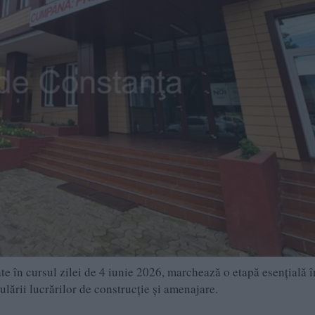
te în cursul zilei de 4 iunie 2026, marchează o etapă esențială î
ulării lucrărilor de construcție și amenajare.