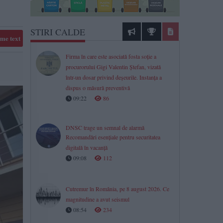
STIRI CALDE
me text
Firma în care este asociată fosta soție a
procurorului Gigi Valentin Ștefan, vizată
într-un dosar privind deșeurile. Instanța a
dispus o măsură preventivă
09:22
86
DNSC trage un semnal de alarmă
Recomandări esențiale pentru securitatea
digitală în vacanță
09:08
112
Cutremur în România, pe 8 august 2026. Ce
magnitudine a avut seismul
08:54
234