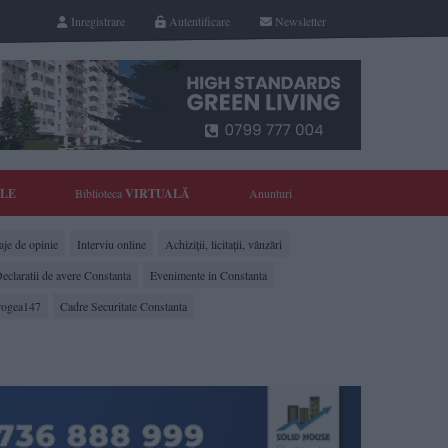
Inregistrare
Autentificare
Newsletter
YLE
Biblioteca
VIRTUALĂ
Anunturi
je de opinie
Interviu online
Achiziții, licitații, vânzări
eclaratii de avere Constanta
Evenimente in Constanta
rogea147
Cadre Securitate Constanta