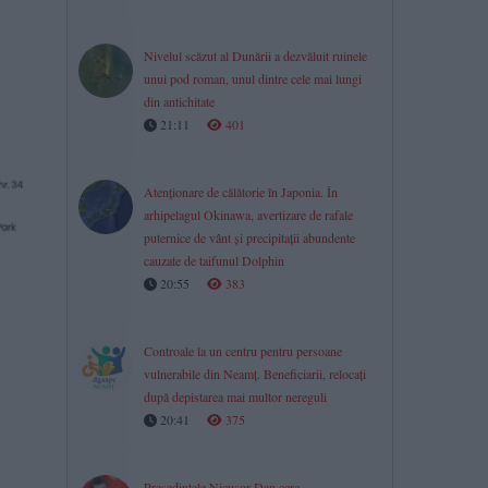
Nivelul scăzut al Dunării a dezvăluit ruinele
unui pod roman, unul dintre cele mai lungi
din antichitate
21:11
401
Atenționare de călătorie în Japonia. În
arhipelagul Okinawa, avertizare de rafale
puternice de vânt și precipitații abundente
cauzate de taifunul Dolphin
20:55
383
Controale la un centru pentru persoane
vulnerabile din Neamț. Beneficiarii, relocați
după depistarea mai multor nereguli
20:41
375
Președintele Nicușor Dan cere