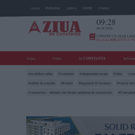
Acasa
Publicitate
Arhiva
GDPR
Contact
09:28
08 08 2026
CITESTE UN ZIAR LIBE
Deschide BIBLIOTECA V
Acasa
Video
In
CONSTANTA
Informa
Deschidere editie
Eveniment
Administratie locala
Politic
Actua
Sedinte de consiliu
Monden
Magazinul de business
Proiecte imo
Coronavirus - ultimele stiri despre epidemia de coronavirus
#Constanta