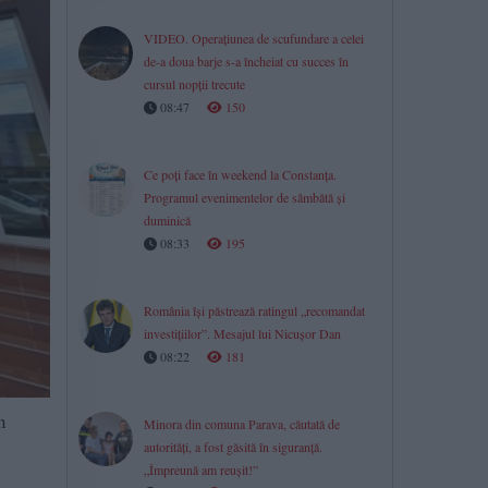
VIDEO. Operațiunea de scufundare a celei
de-a doua barje s-a încheiat cu succes în
cursul nopții trecute
08:47
150
Ce poți face în weekend la Constanța.
Programul evenimentelor de sâmbătă și
duminică
08:33
195
România își păstrează ratingul „recomandat
investițiilor”. Mesajul lui Nicușor Dan
08:22
181
n
Minora din comuna Parava, căutată de
autorități, a fost găsită în siguranță.
„Împreună am reușit!”