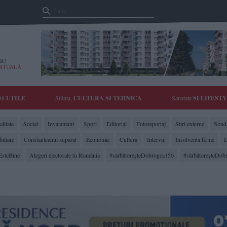
R!
IRTUALĂ
tii
UTILE
Stiinta,
CULTURA SI TEHNICA
Sanatate
SI LIFEST
litate
Social
Invatamant
Sport
Editorial
Fotoreportaj
Stiri externe
Sonda
biliare
Constanteanul suparat
Economic
Cultura
Interviu
Insolventa firme
D
EsteBine
Alegeri electorale în România
#sărbătoreşteDobrogea150
#sărbătoreşteDob