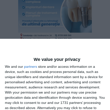
Informațiile din prezentul articol sunt de interes public și
We value your privacy
sunt obținute din surse publice deschise.
We and our
partners
store and/or access information on a
device, such as cookies and process personal data, such as
Citește și
unique identifiers and standard information sent by a device for
Ședință CJ ConstanțaBugetul pentru Centrul Cultural
personalised advertising and content, advertising and content
Județean „Teodor T. Burada” Constanța, pe masa
measurement, audience research and services development.
With your permission we and our partners may use precise
consilierilor județeni (DOCUMENT)
geolocation data and identification through device scanning. You
may click to consent to our and our 1731 partners’ processing
as described above. Alternatively you may click to refuse to