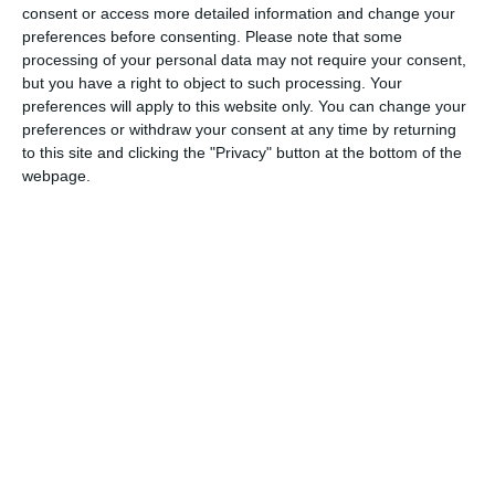
consent or access more detailed information and change your
preferences before consenting.
Please note that some
processing of your personal data may not require your consent,
Adaugă-ne ca sursă în Google
but you have a right to object to such processing. Your
Urmărește-ne pe Google News
preferences will apply to this website only. You can change your
preferences or withdraw your consent at any time by returning
Urmărește-ne pe Whatsapp
to this site and clicking the "Privacy" button at the bottom of the
webpage.
Ti-a placut articolul?
COMENTARII
Nume