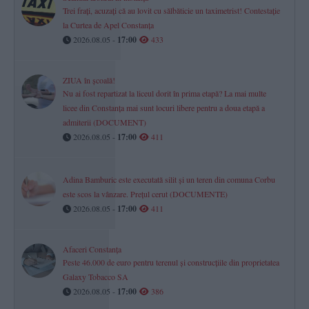
Trei frați, acuzați că au lovit cu sălbăticie un taximetrist! Contestație
la Curtea de Apel Constanța
2026.08.05 -
17:00
433
ZIUA în școală!
Nu ai fost repartizat la liceul dorit în prima etapă? La mai multe
licee din Constanța mai sunt locuri libere pentru a doua etapă a
admiterii (DOCUMENT)
2026.08.05 -
17:00
411
Adina Bamburic este executată silit și un teren din comuna Corbu
este scos la vânzare. Prețul cerut (DOCUMENTE)
2026.08.05 -
17:00
411
Afaceri Constanța
Peste 46.000 de euro pentru terenul și construcțiile din proprietatea
Galaxy Tobacco SA
2026.08.05 -
17:00
386