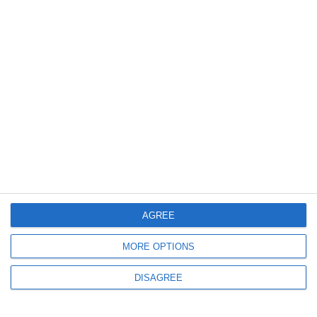
Proiectele privind rectificarea bugetară a două unități medicale sunt pe
masa consilierilor județeni Constanța (DOCUMENTE)
427
27 Jul, 2026 16:26
Ședință CJ Constanța
Două muzee din Constanța sunt vizate de rectificări bugetare
(DOCUMENTE)
AGREE
MORE OPTIONS
DISAGREE