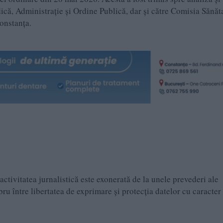
că, Administrație și Ordine Publică, dar și către Comisia Sănăta
onstanța.
ctivitatea jurnalistică este exonerată de la unele prevederi ale
 între libertatea de exprimare şi protecţia datelor cu caracter