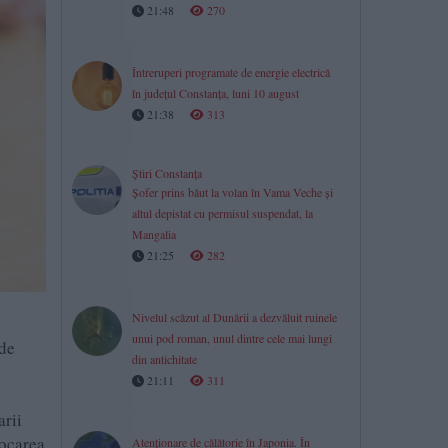
21:48
270
Întreruperi programate de energie electrică
în județul Constanța, luni 10 august
21:38
313
Știri Constanța
Șofer prins băut la volan în Vama Veche și
altul depistat cu permisul suspendat, la
Mangalia
21:25
282
Nivelul scăzut al Dunării a dezvăluit ruinele
unui pod roman, unul dintre cele mai lungi
 de
din antichitate
21:11
311
arii
locarea
Atenționare de călătorie în Japonia. În