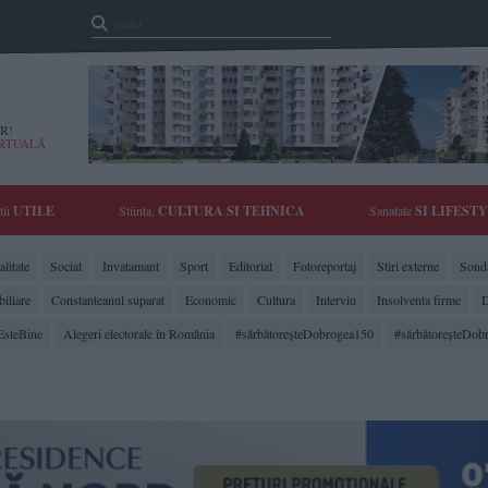
R!
IRTUALĂ
tii
UTILE
Stiinta,
CULTURA SI TEHNICA
Sanatate
SI LIFEST
litate
Social
Invatamant
Sport
Editorial
Fotoreportaj
Stiri externe
Sonda
biliare
Constanteanul suparat
Economic
Cultura
Interviu
Insolventa firme
D
EsteBine
Alegeri electorale în România
#sărbătoreşteDobrogea150
#sărbătoreşteDob