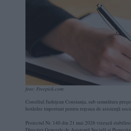
foto: Freepick.com
Consiliul Județean Constanța, sub semnătura președin
hotărâre important pentru rețeaua de asistență socia
Proiectul Nr. 140 din 21 mai 2026 vizează stabilire
Direcției Generale de Asistență Socială și Protec