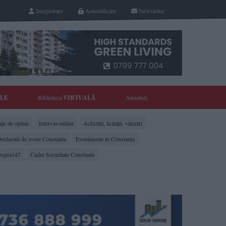
Inregistrare
Autentificare
Newsletter
YLE
Biblioteca
VIRTUALĂ
Anunturi
je de opinie
Interviu online
Achiziții, licitații, vânzări
eclaratii de avere Constanta
Evenimente in Constanta
rogea147
Cadre Securitate Constanta