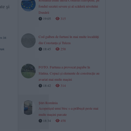
România emite alertă Comisiei Europene, pe
te și
fondul secetei severe și al scăderii nivelului
Dunării
19:05
315
Cod galben de furtuni în mai multe localități
din Constanța și Tulcea
18:45
258
FOTO. Furtuna a provocat pagube în
Slatina. Copaci și elemente de construcție au
avariat mai multe mașini
18:42
314
Știri România
Acoperișul unui bloc s-a prăbușit peste mai
multe mașini parcate
18:34
458