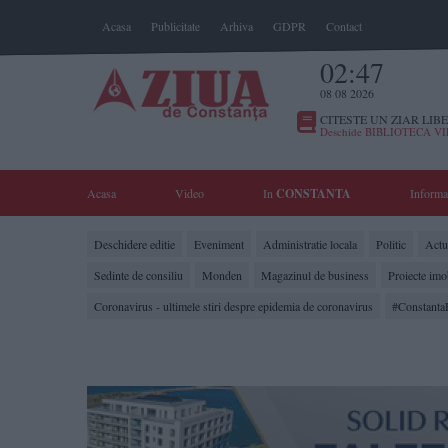
Acasa
Publicitate
Arhiva
GDPR
Contact
02:47
08 08 2026
CITESTE UN ZIAR LIBE
Deschide BIBLIOTECA V
Acasa
Video
In
CONSTANTA
Informa
Deschidere editie
Eveniment
Administratie locala
Politic
Actua
Sedinte de consiliu
Monden
Magazinul de business
Proiecte imo
Coronavirus - ultimele stiri despre epidemia de coronavirus
#Constanta