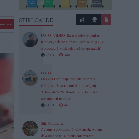
STIRI CALDE
me text
FOTO+VIDEO. Barjele folosite pentru
intervenția de pe Dunăre. Radu Miruță - „E
o procedură lentă, calculată de specialiști”
23:03
340
FOTO
Elev din Constanța, medalie de aur la
Olimpiada Internațională de Inteligență
Artificială 2026. România, pe locul 4 în
clasamentul mondial
21:53
461
Știri Constanța
Acțiune a polițiștilor în Costinești. Amenzi
de 4.000 de lei și documente retrase