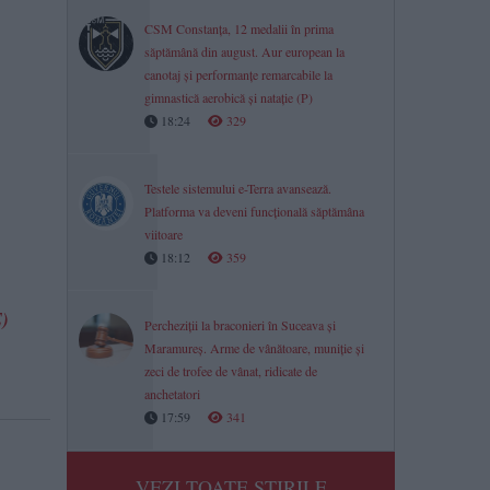
CSM Constanța, 12 medalii în prima
săptămână din august. Aur european la
canotaj și performanțe remarcabile la
gimnastică aerobică și natație (P)
18:24
329
Testele sistemului e-Terra avansează.
Platforma va deveni funcțională săptămâna
viitoare
18:12
359
E)
Percheziții la braconieri în Suceava și
Maramureș. Arme de vânătoare, muniție și
zeci de trofee de vânat, ridicate de
anchetatori
17:59
341
VEZI TOATE STIRILE