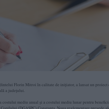
telui Florin Mitroi în calitate de inițiator, a lansat un proiect
lă a județului.
a costului mediu anual și a costului mediu lunar pentru benefici
ția Copilului (DGASPC) Constanța. Noua reglementare prevede a