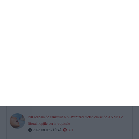
2026.08.09 -
11:35
418
STEAG ROȘU pe toate plajele din Eforie! Scăldatul în mare,
interzis
2026.08.09 -
10:04
396
Demersuri în justiție pentru obligarea Președintelui României la
desemnarea candidatului pentru funcția de prim-ministru
2026.08.09 -
13:33
381
Ministrul Radu Miruță - „8cm câștigați la Cernavodă. Cel puțin 9
zile în plus pentru Unitatea 2“
2026.08.09 -
09:25
373
Nu scăpăm de caniculă! Noi avertizări meteo emise de ANM! Pe
litoral nopțile vor fi tropicale
2026.08.09 -
10:42
371