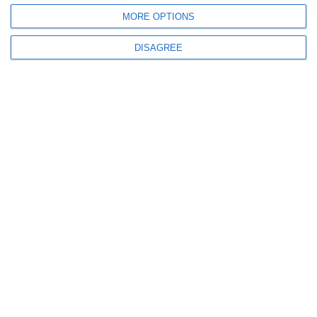
MORE OPTIONS
DISAGREE
10619
10 Nov, 2025 10:18
Terenuri în Mihai Viteazu și apartamente în Constanța. Averea și interesele
Cheraței Verioti, inspector la Direcția de Sănătate Publică
6048
10 Nov, 2025 10:10
Declarații de avere
Luminița-Elvira Zgura, responsabil financiar la DSP Constanța, are o casă