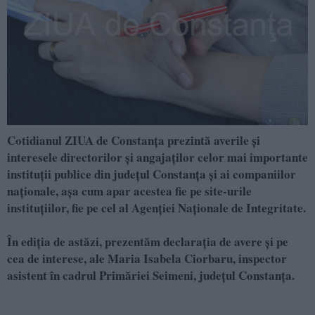
Cotidianul ZIUA de Constanţa prezintă averile şi
interesele directorilor şi angajaţilor celor mai importante
instituţii publice din judeţul Constanţa şi ai companiilor
naţionale, aşa cum apar acestea fie pe site-urile
instituţiilor, fie pe cel al Agenţiei Naţionale de Integritate.
În ediţia de astăzi, prezentăm declaraţia de avere şi pe
cea de interese, ale Maria Isabela Ciorbaru, inspector
asistent în cadrul Primăriei Seimeni, județul Constanța.