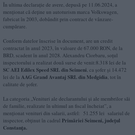
În ultima declarație de avere, depusă pe 11.06.2024, a
menționat că deţine un autoturism marca Volkswagen,
fabricat în 2003, dobândit prin contract de vânzare-
cumpărare.
Conform datelor înscrise în document, are un credit
contractat în anul 2023, în valoare de 67.000 RON, de la
BRD, scadent în anul 2028. Alexandru Ciorbaru, soțul
inspectorului a realizat două surse de venit:8.318 lei de la
SC AEI Edilex Speed SRL din Seimeni
, ca șofer și 14.472
AAG
Grand Avantaj SRL din Medgidia
lei de la
, tot în
calitate de șofer.
La categoria „Venituri ale declarantului şi ale membrilor săi
de familie, realizate în ultimul an fiscal încheiat”, a
menţionat venituri din salarii, astfel: 51.255 lei salariul de
Primăriei Seimeni, județul
inspector, obținut în cadrul
Constanța.