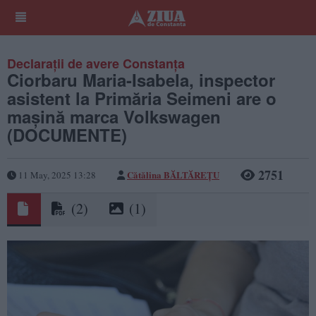
Declarații de avere Constanța
Ciorbaru Maria-Isabela, inspector
asistent la Primăria Seimeni are o
mașină marca Volkswagen
(DOCUMENTE)
2751
Cătălina BĂLTĂREȚU
11 May, 2025 13:28
(2)
(1)