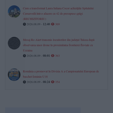
Cum a transformat Laura Iuliana Cocor achizițiile Spitalului
Cernavodă într-o afacere cu 42 de presupuse șpăgi
(RECHIZITORIU)
2026.08.09 -
12:40
369
Mesaj Ro Alert transmis locuitorilor din județul Tulcea după
observarea unor drone în proximitatea frontierei fluviale cu
Ucraina
2026.08.09 -
08:01
363
România a promovat în Divizia A a Campionatului European de
baschet feminin U18
2026.08.09 -
08:24
354