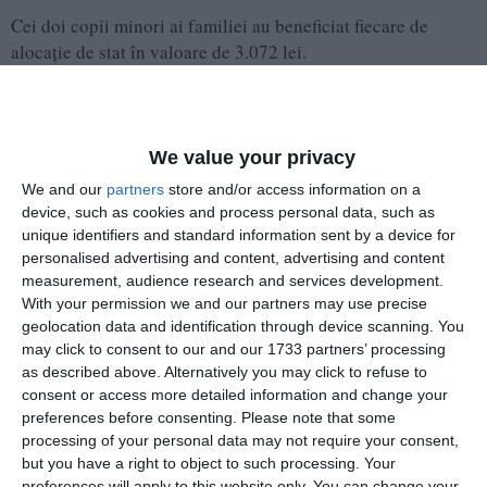
Cei doi copii minori ai familiei au beneficiat fiecare de
alocație de stat în valoare de 3.072 lei.
În declarația de interese a mențioant că este administrator la
Aei Edilex Speed SRL - Seimeni Constanța.
We value your privacy
We and our
partners
store and/or access information on a
device, such as cookies and process personal data, such as
unique identifiers and standard information sent by a device for
personalised advertising and content, advertising and content
measurement, audience research and services development.
With your permission we and our partners may use precise
geolocation data and identification through device scanning. You
may click to consent to our and our 1733 partners’ processing
as described above. Alternatively you may click to refuse to
consent or access more detailed information and change your
preferences before consenting.
Please note that some
processing of your personal data may not require your consent,
but you have a right to object to such processing. Your
preferences will apply to this website only. You can change your