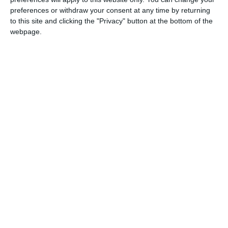
preferences or withdraw your consent at any time by returning
to this site and clicking the "Privacy" button at the bottom of the
webpage.
Despre Aei Edilex Speed SRL
Aei Edilex Speed SRL din Seimeni,
Firma
a fost înființată la
data de 12.07.2022 și are ca obiect principal de activitate
codul CAEN 4941 - Transporturi rutiere de mărfuri, potrivit
platformei termene.ro.
Potrivit termene.ro, firma figurează ca radiată din din data
14 noiembrie 2024.
AEI Edilex Speed SRL
În anul 2023,
a înregistrat o cifră de