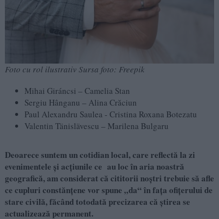
Foto cu rol ilustrativ Sursa foto: Freepik
Mihai Giráncsi – Camelia Stan
Sergiu Hânganu – Alina Crăciun
Paul Alexandru Saulea - Cristina Roxana Botezatu
Valentin Tänislävescu – Marilena Bulgaru
Deoarece suntem un cotidian local, care reflectă la zi
evenimentele și acţiunile ce au loc în aria noastră
geografică, am considerat că cititorii noştri trebuie să afle
ce cupluri constănţene vor spune „da“ în faţa ofiţerului de
stare civilă, făcând totodată precizarea că ştirea se
actualizează permanent.