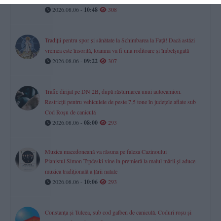
2026.08.06 -
10:48
308
Tradiții pentru spor și sănătate la Schimbarea la Față! Dacă astăzi
vremea este însorită, toamna va fi una roditoare și îmbelșugată
2026.08.06 -
09:22
307
Trafic dirijat pe DN 2B, după răsturnarea unui autocamion.
Restricții pentru vehiculele de peste 7,5 tone în județele aflate sub
Cod Roșu de caniculă
2026.08.06 -
08:00
293
Muzica macedoneană va răsuna pe faleza Cazinoului
Pianistul Simon Trpčeski vine în premieră la malul mării și aduce
muzica tradițională a țării natale
2026.08.06 -
10:06
293
Constanța și Tulcea, sub cod galben de caniculă. Coduri roșu și