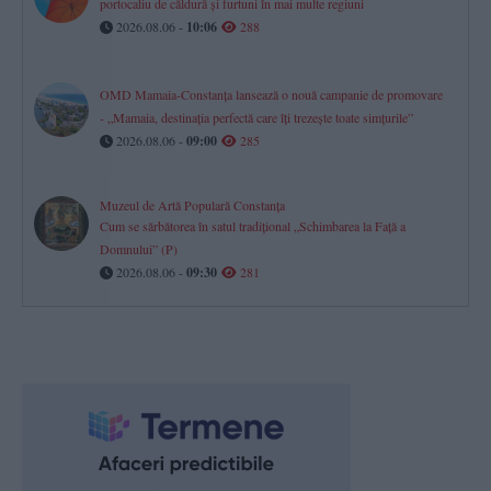
portocaliu de căldură și furtuni în mai multe regiuni
2026.08.06 -
10:06
288
OMD Mamaia-Constanța lansează o nouă campanie de promovare
- „Mamaia, destinația perfectă care îți trezește toate simțurile”
2026.08.06 -
09:00
285
Muzeul de Artă Populară Constanța
Cum se sărbătorea în satul tradițional „Schimbarea la Față a
Domnului” (P)
2026.08.06 -
09:30
281