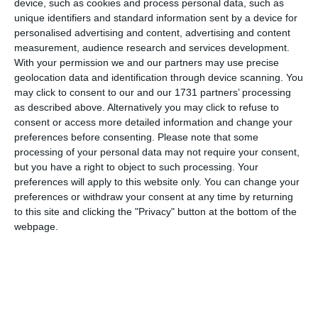
device, such as cookies and process personal data, such as
unique identifiers and standard information sent by a device for
personalised advertising and content, advertising and content
measurement, audience research and services development.
With your permission we and our partners may use precise
geolocation data and identification through device scanning. You
may click to consent to our and our 1731 partners’ processing
as described above. Alternatively you may click to refuse to
consent or access more detailed information and change your
preferences before consenting.
Please note that some
Citește și:
processing of your personal data may not require your consent,
Serviciul de stare civilă Constanţa. Publicaţii de căsătorie
but you have a right to object to such processing. Your
8 iunie 2026
preferences will apply to this website only. You can change your
preferences or withdraw your consent at any time by returning
Adaugă-ne ca sursă în Google
to this site and clicking the "Privacy" button at the bottom of the
webpage.
Urmărește-ne pe Google News
Urmărește-ne pe Whatsapp
Ti-a placut articolul?