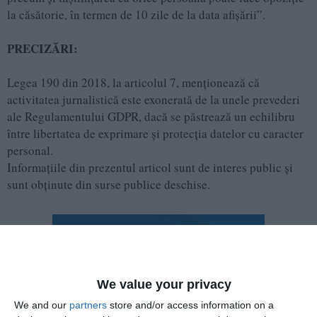
la căsătorie, în termen de 10 zile de la data afişării”.
PRECIZĂRI:
Legea 190 din 2018, la articolul 7, menţionează că
activitatea jurnalistică este exonerată de la unele prevederi
ale Regulamentului GDPR, dacă se păstrează un echilibru
între libertatea de exprimare şi protecţia datelor cu caracter
personal.
Informațiile din prezentul articol sunt de interes public și
sunt obținute din surse publice deschise.
We value your privacy
We and our
partners
store and/or access information on a