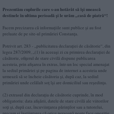
Prezentăm cuplurile care s-au hotărât să îşi unească
destinele în ultima perioadă şi le urăm „casă de piatră“!
Facem precizarea că informaţiile sunt publice şi au fost
preluate de pe site-ul primăriei Constanţa.
Potrivit art. 283 - „publicitatea declaraţiei de căsătorie“, din
legea 287/2009, „(1) în aceeaşi zi cu primirea declaraţiei de
căsătorie, ofiţerul de stare civilă dispune publicarea
acesteia, prin afişarea în extras, într-un loc special amenajat
la sediul primăriei şi pe pagina de internet a acesteia unde
urmează să se încheie căsătoria şi, după caz, la sediul
primăriei unde celălalt soţ îşi are domiciliul sau reşedinţa.
(2) extrasul din declaraţia de căsătorie cuprinde, în mod
obligatoriu: data afişării, datele de stare civilă ale viitorilor
soţi şi, după caz, încuviinţarea părinţilor sau a tutorelui,
precum şi înştiinţarea că orice persoană poate face opoziţie