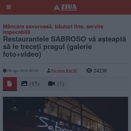
Mâncare savuroasă, băuturi fine, servire
impecabilă
Restaurantele SABROSO vă aşteaptă
să le treceţi pragul (galerie
foto+video)
24230
Nicoleta BACIU
06 Apr, 2018 00:00
(15)
(1)