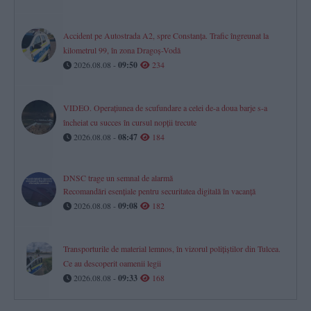
Accident pe Autostrada A2, spre Constanța. Trafic îngreunat la
kilometrul 99, în zona Dragoș-Vodă
2026.08.08 -
09:50
234
VIDEO. Operațiunea de scufundare a celei de-a doua barje s-a
încheiat cu succes în cursul nopții trecute
2026.08.08 -
08:47
184
DNSC trage un semnal de alarmă
Recomandări esențiale pentru securitatea digitală în vacanță
2026.08.08 -
09:08
182
Transporturile de material lemnos, în vizorul polițiștilor din Tulcea.
Ce au descoperit oamenii legii
2026.08.08 -
09:33
168