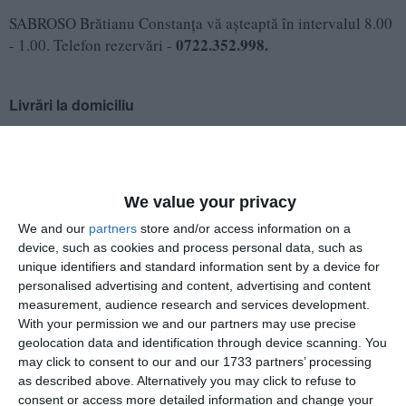
SABROSO Brătianu Constanţa vă aşteaptă în intervalul 8.00
0722.352.998.
- 1.00. Telefon rezervări -
Livrări la domiciliu
SABROSO Delivery & Take away
vine acasă la
dumneavoastră sau la birou, cu aceleaşi preparate
delicioase, pregătite din ingrediente proaspete. Serviciul de
We value your privacy
livrări la domiciliu, susţinut de o flotă de 25 de maşini, poate
We and our
partners
store and/or access information on a
onora peste 1.000 de comenzi zilnic. Comenzi la -
device, such as cookies and process personal data, such as
0241.656.556
unique identifiers and standard information sent by a device for
personalised advertising and content, advertising and content
measurement, audience research and services development.
SABROSO Rex
With your permission we and our partners may use precise
geolocation data and identification through device scanning. You
may click to consent to our and our 1733 partners’ processing
Cel de-al doilea restaurant Sabroso este situat pe bulevardul
as described above. Alternatively you may click to refuse to
Mamaia, zona Rex, lângă hotel Majestic. Dispus pe un nivel,
consent or access more detailed information and change your