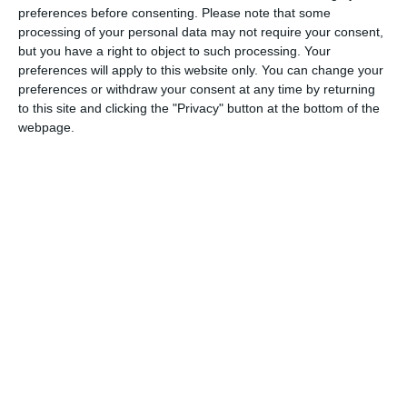
restaurant şi terasă, reprezintă o adevărată oază de relaxare,
preferences before consenting.
Please note that some
având capacitatea totală de 500 de locuri. Preparatele
processing of your personal data may not require your consent,
delicioase, însoţite de o băutură bună, completează
but you have a right to object to such processing. Your
preferences will apply to this website only. You can change your
experienţa de a lua masa alături de cei dragi. Telefon
preferences or withdraw your consent at any time by returning
0736.615.881.
rezervări -
to this site and clicking the "Privacy" button at the bottom of the
webpage.
SABROSO Cazino
Situat pe bulevardul Mamaia, zona Cazino, lângă scena
Piaţetei Cazino, Mamaia, cea de-a treia locaţie Sabroso este
dispusă pe un nivel, restaurant şi terasă, cu o capacitate de
450 de locuri. Și aici vă puteţi relaxa în compania familiei şi
a prietenilor, în decorul natural creat de plantele exotice de
pe terasa restaurantului.