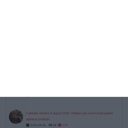
seismul
2026.08.08 -
08:54
309
Ce poți face în weekend la Constanța. Programul evenimentelor de
sâmbătă și duminică
2026.08.08 -
08:33
263
România își păstrează ratingul „recomandat investițiilor”. Mesajul
lui Nicușor Dan
2026.08.08 -
08:22
245
Minora din comuna Parava, căutată de autorități, a fost găsită în
siguranță. „Împreună am reușit!”
2026.08.08 -
08:17
238
Calendar ortodox 8 august 2026. Sfântul care a fost exilat pentru
apărarea credinței
2026.08.08 -
08:11
235