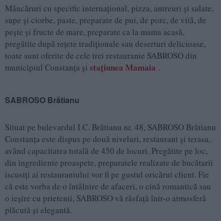
Mâncăruri cu specific internaţional, pizza, antreuri şi salate,
supe şi ciorbe, paste, preparate de pui, de porc, de vită, de
peşte şi fructe de mare, preparate ca la mama acasă,
pregătite după reţete tradiţionale sau deserturi delicioase,
toate sunt oferite de cele trei restaurante SABROSO din
staţiunea Mamaia
municipiul Constanţa şi
.
SABROSO Brătianu
Situat pe bulevardul I.C. Brătianu nr. 48, SABROSO Brătianu
Constanţa este dispus pe două niveluri, restaurant şi terasa,
având capacitatea totală de 450 de locuri. Pregătite pe loc,
din ingrediente proaspete, preparatele realizate de bucătarii
iscusiţi ai restaurantului vor fi pe gustul oricărui client. Fie
că este vorba de o întâlnire de afaceri, o cină romantică sau
o ieşire cu prietenii, SABROSO vă răsfaţă într-o atmosferă
plăcută şi elegantă.