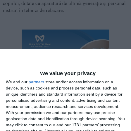
copiilor, dotate cu aparatură de ultimă generație și personal
instruit în tehnici de relaxare.
We value your privacy
We and our
partners
store and/or access information on a
device, such as cookies and process personal data, such as
unique identifiers and standard information sent by a device for
personalised advertising and content, advertising and content
measurement, audience research and services development.
With your permission we and our partners may use precise
geolocation data and identification through device scanning. You
Clinica Ovidius Clinical Hospital (OCH) Stomatologie,
may click to consent to our and our 1731 partners’ processing
situată pe Bulevardul Mamaia, oferă servicii premium de