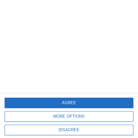
Posteaza comentariul
ARTICOLE ASEMANATOARE
Nu exista.
ULTIMELE ARTICOLE DIN ACEEASI CATEGORIE
AGREE
MORE OPTIONS
DISAGREE
777
04 Aug, 2026 20:49