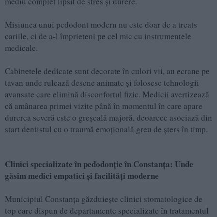
mediu complet lipsit de stres și durere.
Misiunea unui pedodont modern nu este doar de a treats
cariile, ci de a-l împrieteni pe cel mic cu instrumentele
medicale.
Cabinetele dedicate sunt decorate în culori vii, au ecrane pe
tavan unde rulează desene animate și folosesc tehnologii
avansate care elimină disconfortul fizic. Medicii avertizează
că amânarea primei vizite până în momentul în care apare
durerea severă este o greșeală majoră, deoarece asociază din
start dentistul cu o traumă emoțională greu de șters în timp.
Clinici specializate în pedodonție în Constanța: Unde
găsim medici empatici și facilități moderne
Municipiul Constanța găzduiește clinici stomatologice de
top care dispun de departamente specializate în tratamentul