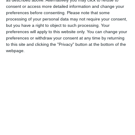
as described above. Alternatively you may click to refuse to
pedodonție într-un cadru medical integrat. Echipa de medici
consent or access more detailed information and change your
preferences before consenting.
Please note that some
specialiști utilizează protocoale moderne de adaptare
processing of your personal data may not require your consent,
vizuală și psihologică a copilului, având capacitatea de a
but you have a right to object to such processing. Your
gestiona inclusiv cazurile complexe sau pacienții cu un grad
preferences will apply to this website only. You can change your
ridicat de anxietate prin metode sigure de sedare conștientă.
preferences or withdraw your consent at any time by returning
to this site and clicking the "Privacy" button at the bottom of the
Clinicile amplasate în zonele Tomis III și Central, sunt spații
webpage.
concepute special pentru universul copiilor. Cabinetele sunt
decorate tematic, ca spații de poveste, iar personalul medical
este recunoscut pentru răbdarea și tehnicile ludice prin care
le explică micuților fiecare pas al tratamentului,
transformând totul într-un joc interactiv.
Clinica din Zona Centrală, reprezintă rețele cu standarde
ridicate, unde cabinetele de pedodonție sunt complet
separate de cele pentru adulți. Locațiile sunt dotate cu
tehnologie laser pentru tratarea cariilor fără freză,
inhalosedare și departamente speciale de ortodonție