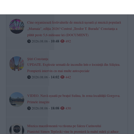
2026.08.06 -
17:38
500
Cine organizează festivalurile de muzică ușoară și muzică populară
„Mamaia”, ediția 2026? Centrul „Teodor T. Burada” Constanța a
plătit peste 5,6 milioane lei (DOCUMENT)
2026.08.06 -
10:48
492
Știri Constanța
UPDATE. Explozie urmată de incendiu într-o locuință din Siliștea.
Pompierii intervin cu mai multe autospeciale
2026.08.06 -
14:02
442
VIDEO. Navă eșuată pe brațul Sulina, în zona localității Gorgova.
Primele imagini
2026.08.06 -
18:08
430
Muzica macedoneană va răsuna pe faleza Cazinoului
Pianistul Simon Trpčeski vine în premieră la malul mării și aduce