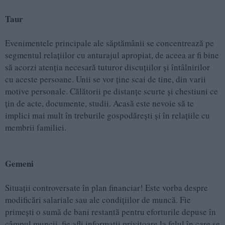
Taur
Evenimentele principale ale săptămânii se concentrează pe
segmentul relațiilor cu anturajul apropiat, de aceea ar fi bine
să acorzi atenția necesară tuturor discuțiilor și întâlnirilor
cu aceste persoane. Unii se vor ține scai de tine, din varii
motive personale. Călătorii pe distanțe scurte și chestiuni ce
țin de acte, documente, studii. Acasă este nevoie să te
implici mai mult în treburile gospodărești și în relațiile cu
membrii familiei.
Gemeni
Situații controversate în plan financiar! Este vorba despre
modificări salariale sau ale condițiilor de muncă. Fie
primești o sumă de bani restantă pentru eforturile depuse în
câmpul muncii, fie afli informații privitoare la felul în care se