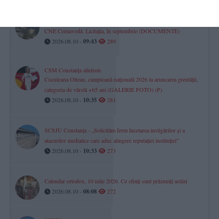
Nuclearelectrica SA pregătește două investiții importante pentru
CNE Cernavodă. Licitația, în septembrie (DOCUMENTE)
2026.08.10 -
09:43
289
CSM Constanța atletism
Coculeana Oltean, campioană națională 2026 la aruncarea greutății,
categoria de vârstă +65 ani (GALERIE FOTO) (P)
2026.08.10 -
10:35
281
SCSJU Constanța - „Solicităm ferm încetarea instigărilor și a
atacurilor mediatice care aduc atingere reputației instituției”
2026.08.10 -
10:33
273
Calendar ortodox, 10 iulie 2026. Ce sfinți sunt prăznuiți astăzi
2026.08.10 -
08:08
272