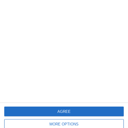
901
14 Jun, 2026 08:05
Horoscop pentru duminică, 14 iunie 2026. Ce spun astrele despre
provocările și oportunitățile zilei
653
11 May, 2026 08:23
Horoscop pentru săptămâna 11 - 17 mai 2026. Se anunță schimbări
importante în plan profesional pentru una din zodii
AGREE
MORE OPTIONS