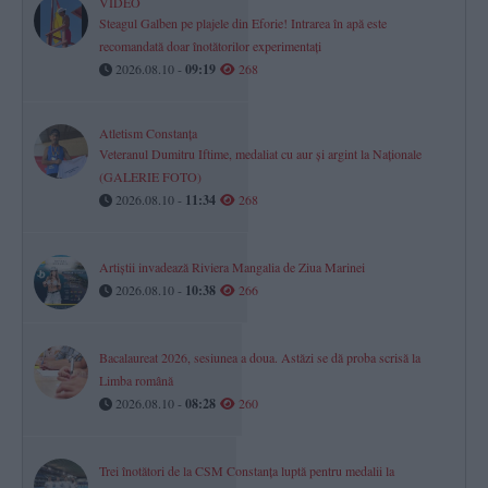
VIDEO
Steagul Galben pe plajele din Eforie! Intrarea în apă este
recomandată doar înotătorilor experimentați
2026.08.10 -
09:19
268
Atletism Constanța
Veteranul Dumitru Iftime, medaliat cu aur și argint la Naționale
(GALERIE FOTO)
2026.08.10 -
11:34
268
Artiștii invadează Riviera Mangalia de Ziua Marinei
2026.08.10 -
10:38
266
Bacalaureat 2026, sesiunea a doua. Astăzi se dă proba scrisă la
Limba română
2026.08.10 -
08:28
260
Trei înotători de la CSM Constanța luptă pentru medalii la