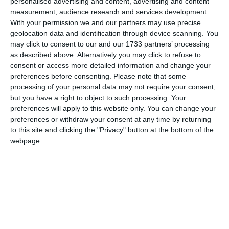
personalised advertising and content, advertising and content
de cotidian și revizuirea tuturor situațiilor și relațiilor în
measurement, audience research and services development.
care ești implicat. Îți vei reveni în a doua parte a săptămânii
With your permission we and our partners may use precise
și te vei simți mult mai bine, însă nu forța nota. Este vremea
geolocation data and identification through device scanning. You
may click to consent to our and our 1733 partners’ processing
să-ți revizuiești planurile de viață și toate relațiile în care
as described above. Alternatively you may click to refuse to
ești implicat.
consent or access more detailed information and change your
preferences before consenting.
Please note that some
processing of your personal data may not require your consent,
but you have a right to object to such processing. Your
preferences will apply to this website only. You can change your
preferences or withdraw your consent at any time by returning
Fecioară
to this site and clicking the "Privacy" button at the bottom of the
webpage.
Aspectele socio-profesionale reprezintă subiectele
principale ale acestei săptămâni. Se conturează schimbări
majore, atât în relațiile personale cu prietenii, cât și în
relațiile de susținere profesională reciprocă de la locul de
muncă. Privește atent la situațiile în care ești implicat alături
de aceste persoane și nu te lăsa impresionat de vorbele sau
gesturile nimănui. Organizează-ți programul cotidian, astfel