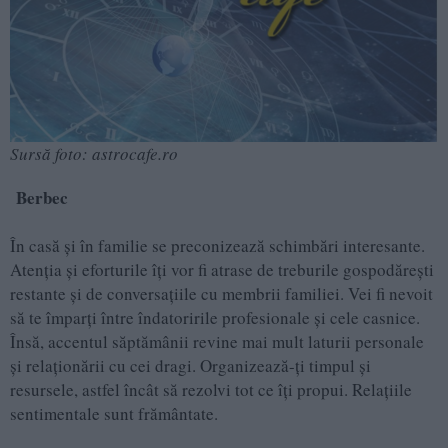
Sursă foto: astrocafe.ro
Berbec
În casă și în familie se preconizează schimbări interesante.
Atenția și eforturile îți vor fi atrase de treburile gospodărești
restante și de conversațiile cu membrii familiei. Vei fi nevoit
să te împarți între îndatoririle profesionale și cele casnice.
Însă, accentul săptămânii revine mai mult laturii personale
și relaționării cu cei dragi. Organizează-ți timpul și
resursele, astfel încât să rezolvi tot ce îți propui. Relațiile
sentimentale sunt frământate.