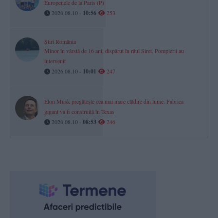
Europenele de la Paris (P)
2026.08.10 -
10:56
253
Știri România
Minor în vârstă de 16 ani, dispărut în râul Siret. Pompierii au
intervenit
2026.08.10 -
10:01
247
Elon Musk pregătește cea mai mare clădire din lume. Fabrica
gigant va fi construită în Texas
2026.08.10 -
08:53
246