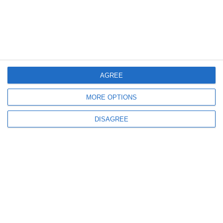
AGREE
MORE OPTIONS
TOP STIRI
DISAGREE
Răzbunare grotească la Constanța
A stropit-o cu urină într-un magazin, iar familia a devastat o casă
cu bâte și mese. Liderul atacului, trimis după gratii
2026.08.07 -
17:00
1369
Justiție Constanța
Cine sunt cei 186 de judecători care împart dreptatea în Constanța
și Tulcea?