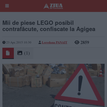
Mii de piese LEGO posibil
contrafăcute, confiscate la Agigea
2859
Loredana PANAIT
23 Apr, 2015 10:30
(1)