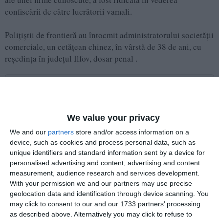
confiscării de către lucrătorii vamali.
Poliţiştii de frontieră au întocmit administratorului societăţii
comerciale, un cetăţean chinez, în vârstă de 38 de ani, cu
reşedinţa în judeţul Ilfov, dosar penal .
Adaugă-ne ca sursă în Google
Urmărește-ne pe Google News
We value your privacy
Urmărește-ne pe Whatsapp
We and our
partners
store and/or access information on a
device, such as cookies and process personal data, such as
Ti-a placut articolul?
unique identifiers and standard information sent by a device for
personalised advertising and content, advertising and content
measurement, audience research and services development.
With your permission we and our partners may use precise
geolocation data and identification through device scanning. You
may click to consent to our and our 1733 partners’ processing
as described above. Alternatively you may click to refuse to