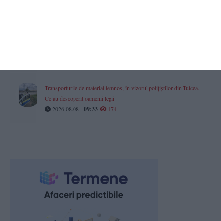
2026.08.08 -
09:08
206
VIDEO. Operațiunea de scufundare a celei de-a doua barje s-a
încheiat cu succes în cursul nopții trecute
2026.08.08 -
08:47
187
Transporturile de material lemnos, în vizorul polițiștilor din Tulcea.
Ce au descoperit oamenii legii
2026.08.08 -
09:33
174