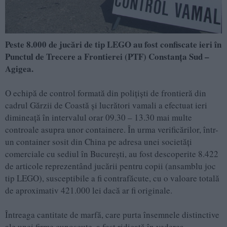
Peste 8.000 de jucări de tip LEGO au fost confiscate ieri în
Punctul de Trecere a Frontierei (PTF) Constanţa Sud –
Agigea.
O echipă de control formată din poliţişti de frontieră din
cadrul Gărzii de Coastă şi lucrători vamali a efectuat ieri
dimineaţă în intervalul orar 09.30 – 13.30 mai multe
controale asupra unor containere. În urma verificărilor, într-
un container sosit din China pe adresa unei societăţi
comerciale cu sediul în Bucureşti, au fost descoperite 8.422
de articole reprezentând jucării pentru copii (ansamblu joc
tip LEGO), susceptibile a fi contrafăcute, cu o valoare totală
de aproximativ 421.000 lei dacă ar fi originale.
Întreaga cantitate de marfă, care purta însemnele distinctive
ale unei firme cunoscute, a fost ridicată în vederea