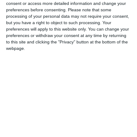
consent or access more detailed information and change your
preferences before consenting.
Please note that some
processing of your personal data may not require your consent,
COMENTARII
but you have a right to object to such processing. Your
preferences will apply to this website only. You can change your
Nume
preferences or withdraw your consent at any time by returning
to this site and clicking the "Privacy" button at the bottom of the
webpage.
Email
Comentariu
Am citit si sunt de acord cu
regulile de postare
.
Acest formular colectează numele, e-mailul şi conținutul mesajului, astfel încât
să putem urmări comentariile tale pe site. Nu vom folosi datele tale în alt scop.