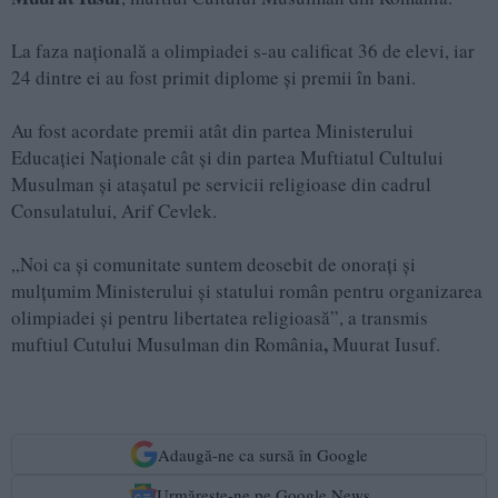
La faza națională a olimpiadei s-au calificat 36 de elevi, iar
24 dintre ei au fost primit diplome și premii în bani.
Au fost acordate premii atât din partea Ministerului
Educației Naționale cât și din partea Muftiatul Cultului
Musulman și atașatul pe servicii religioase din cadrul
Consulatului, Arif Cevlek.
„Noi ca și comunitate suntem deosebit de onorați și
mulțumim Ministerului și statului român pentru organizarea
olimpiadei și pentru libertatea religioasă”, a transmis
,
muftiul Cutului Musulman din România
Muurat Iusuf.
Adaugă-ne ca sursă în Google
Urmărește-ne pe Google News