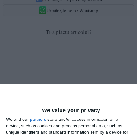
Urmărește-ne pe Whatsapp
Ti-a placut articolul?
COMENTARII
Nume
We value your privacy
We and our
partners
store and/or access information on a
device, such as cookies and process personal data, such as
Email
unique identifiers and standard information sent by a device for