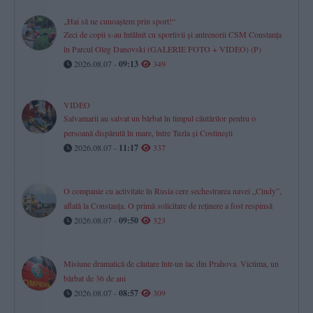
„Hai să ne cunoaștem prin sport!“
Zeci de copii s-au întâlnit cu sportivii și antrenorii CSM Constanța
în Parcul Oleg Danovski (GALERIE FOTO + VIDEO) (P)
2026.08.07 -
09:13
349
VIDEO
Salvamarii au salvat un bărbat în timpul căutărilor pentru o
persoană dispărută în mare, între Tuzla și Costinești
2026.08.07 -
11:17
337
O companie cu activitate în Rusia cere sechestrarea navei „Cindy”,
aflată la Constanța. O primă solicitare de reținere a fost respinsă
2026.08.07 -
09:50
323
Misiune dramatică de căutare într-un lac din Prahova. Victima, un
bărbat de 36 de ani
2026.08.07 -
08:57
309