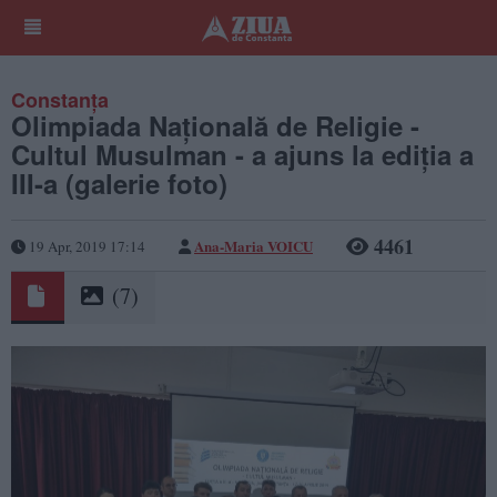
Constanța
Olimpiada Națională de Religie -
Cultul Musulman - a ajuns la ediția a
III-a (galerie foto)
4461
Ana-Maria VOICU
19 Apr, 2019 17:14
(7)