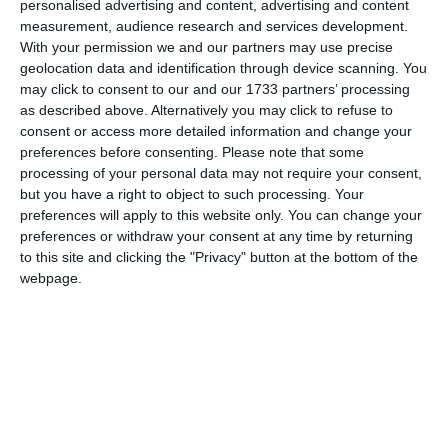
personalised advertising and content, advertising and content
measurement, audience research and services development.
With your permission we and our partners may use precise
Comentariu
geolocation data and identification through device scanning. You
may click to consent to our and our 1733 partners’ processing
as described above. Alternatively you may click to refuse to
consent or access more detailed information and change your
preferences before consenting.
Please note that some
Am citit si sunt de acord cu
regulile de postare
.
processing of your personal data may not require your consent,
but you have a right to object to such processing. Your
Acest formular colectează numele, e-mailul şi conținutul mesajului, astfel încât
preferences will apply to this website only. You can change your
să putem urmări comentariile tale pe site. Nu vom folosi datele tale în alt scop.
preferences or withdraw your consent at any time by returning
Pentru mai multe informaţii, consultă politica noastră de confidenţialitate, unde vei
to this site and clicking the "Privacy" button at the bottom of the
primi mai multe privind informaţii despre cum și de ce stocăm datele tale.
webpage.
Posteaza comentariul
ARTICOLE ASEMANATOARE