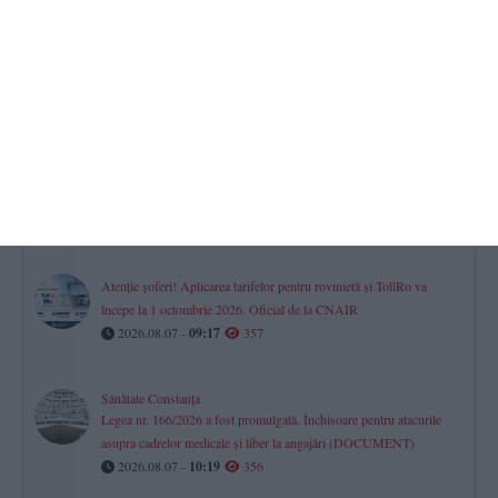
Horoscop pentru vineri, 07 august 2026. O zi a prudenței,
deciziilor financiare și dialogului în relații
2026.08.07 -
08:07
463
Fără apă caldă în Constanța
Cinci puncte termice, afectate vineri de lucrările RAJA. Iată zonele!
2026.08.07 -
09:30
366
Atenție șoferi! Aplicarea tarifelor pentru rovinietă și TollRo va
începe la 1 octombrie 2026. Oficial de la CNAIR
2026.08.07 -
09:17
357
Sănătate Constanța
Legea nr. 166/2026 a fost promulgată. Închisoare pentru atacurile
asupra cadrelor medicale și liber la angajări (DOCUMENT)
2026.08.07 -
10:19
356