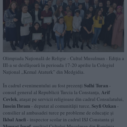
Olimpiada Națională de Religie - Cultul Musulman - Ediția a
III-a se desfășoară în perioada 17-20 aprilie la Colegiul
Național „Kemal Ataturk” din Medgidia.
Sulhi Turan
În cadrul evenimentului au fost prezenți
-
Arif
consul general al Republicii Turcia la Constanța,
Cevlek
, atașat pe servicii religioase din cadrul Consulatului,
Iusein Ibram
Seyfi Ozkan
- deputat al comunității turce,
-
consilier al ambasadei turce pe probleme de educație și
Ikbal Anefi
- inspector scolar in cadrul ISJ Constanta și
Muurat Iusuf
, muftiul Cultului Musulman din România.