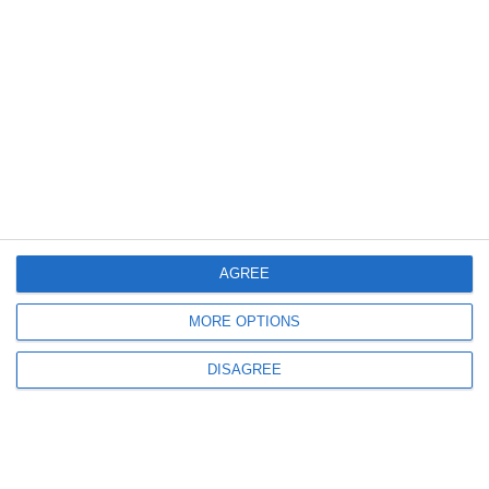
1052
27 Apr, 2026 18:11
FOTO
Constanța a găzduit a 31-a ediție a Concursului Național de Latină
„Certamen Ovidianum Ponticum”
AGREE
MORE OPTIONS
DISAGREE
1052
20 Apr, 2026 20:54
Rezultate de excepție pentru patru elevi de la Colegiul Național Mircea cel
Bătrân Constanța la faza națională a Olimpiadei Naționale de Inteligență