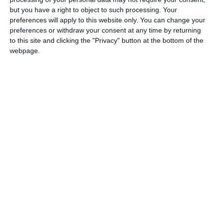
but you have a right to object to such processing. Your
preferences will apply to this website only. You can change your
preferences or withdraw your consent at any time by returning
to this site and clicking the "Privacy" button at the bottom of the
webpage.
PRECIZĂRI
Legea 190 din 2018, la articolul 7, menționează că
activitatea jurnalistică este exonerată de la unele
prevederi ale Regulamentului GDPR, dacă se păstrează
un echilibru între libertatea de exprimare şi protecția
datelor cu caracter personal.