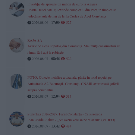
Investiție de aproape un milion de euro la Agigea
Poarta Deltei SRL își extinde complexul din Port, în timp ce se
judecă pe sute de mii de lei la Curtea de Apel Constanța
2026.08.06 -
17:00
527
RAJA SA
Avarie pe aleea Topolog din Constanța. Mai mulți consumatori au
rămas fără apă la robinete
2026.08.07 -
08:46
522
FOTO. Obiecte metalice artizanale, găsite în mod repetat pe
Autostrada A2 București- Constanța. CNAIR avertizează șoferii
asupra pericolului
2026.08.07 -
12:04
513
Superliga 2026/2027. Farul Constanța - Csikszereda
Ioan Ovidiu Sabău - „Nu avem voie să ne relaxăm“ (VIDEO)
2026.08.07 -
13:42
484