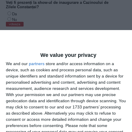
We value your privacy
We and our
partners
store and/or access information on a
device, such as cookies and process personal data, such as
unique identifiers and standard information sent by a device for
personalised advertising and content, advertising and content
Totodată, așteptăm răspunsurile și comentariile
measurement, audience research and services development.
dumneavoastră inclusiv pe pagina noastră de Facebook
With your permission we and our partners may use precise
ZIUA de Constanța, cu respectarea unui limbaj decent și a
geolocation data and identification through device scanning. You
temei propuse.
may click to consent to our and our 1733 partners’ processing
as described above. Alternatively you may click to refuse to
consent or access more detailed information and change your
preferences before consenting.
Please note that some
processing of your personal data may not require your consent,