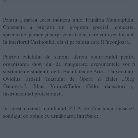
Pentru a marca acest moment unic, Primăria Municipiului
Constanța a pregătit un program special: concerte,
spectacole, parade și surprize artistice, care vor avea loc atât
în interiorul Cazinoului, cât și pe faleza care îl înconjoară.
Potrivit caietului de sarcini aferent contractului pentru
organizarea show-ului de inaugurare, evenimentele vor fi
susținute de studenții de la Facultatea de Arte a Universității
Ovidius, artiștii Teatrului de Operă și Balet „Oleg
Danovski”, Illias Violin&Tudor Cello, dansatori și
instrumentiști profesioniști.
În acest context, cotidianul ZIUA de Constanța lansează
sondajul de opinie cu următoarea întrebare: