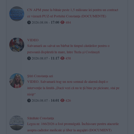
CN APM pune la bătaie peste 1,5 milioane lei pentru un contract
ce vizează PUZ-ul Portului Constanța (DOCUMENTE)
2026.08.06 -
17:00
484
VIDEO
Salvamarii au salvat un bărbat în timpul căutărilor pentru o
persoană dispărută în mare, între Tuzla și Costinești
2026.08.07 -
11:17
458
Știri Constanța azi
VIDEO. Salvamarii trag un nou semnal de alarmă după o
intervenție la limită-„Dacă vezi că nu te ții bine pe picioare, stai pe
nisip“
2026.08.07 -
14:01
426
Sănătate Constanța
Legea nr. 166/2026 a fost promulgată. Închisoare pentru atacurile
asupra cadrelor medicale și liber la angajări (DOCUMENT)