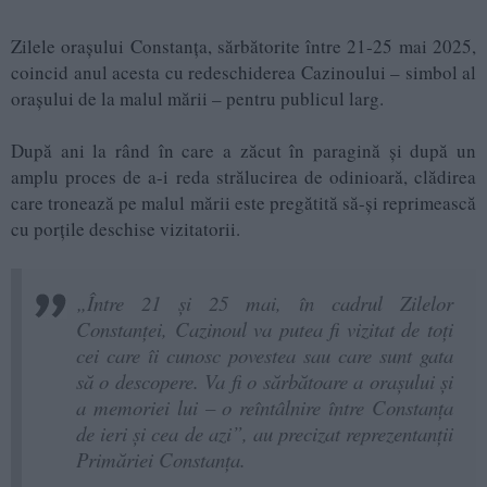
Zilele orașului Constanța, sărbătorite între 21-25 mai 2025,
coincid anul acesta cu redeschiderea Cazinoului – simbol al
orașului de la malul mării – pentru publicul larg.
După ani la rând în care a zăcut în paragină și după un
amplu proces de a-i reda strălucirea de odinioară, clădirea
care tronează pe malul mării este pregătită să-și reprimească
cu porțile deschise vizitatorii.
„Între 21 și 25 mai, în cadrul Zilelor
Constanței, Cazinoul va putea fi vizitat de toți
cei care îi cunosc povestea sau care sunt gata
să o descopere. Va fi o sărbătoare a orașului și
a memoriei lui – o reîntâlnire între Constanța
de ieri și cea de azi”, au precizat reprezentanții
Primăriei Constanța.