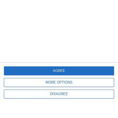
ediția inaugurală a Cazino Music Festival
777
22 Jul, 2026 21:08
Eveniment important la malul mării
„Cazino Music Festival” își deschide porțile în septembrie. Iată programul
complet al ediției inaugurale!
AGREE
MORE OPTIONS
DISAGREE
591
15 Jul, 2026 14:29