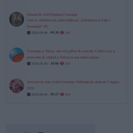
Muzeul de Artă Populară Constanța
Cum se sărbătorea în satul tradițional „Schimbarea la Față a
Domnului” (P)
2026.08.06 -
09:30
265
Constanța și Tulcea, sub cod galben de caniculă. Coduri roșu și
portocaliu de căldură și furtuni în mai multe regiuni
2026.08.06 -
10:06
265
Serviciul de stare civilă Constanţa. Publicaţii de căsătorie 5 august
2026
2026.08.06 -
09:17
264