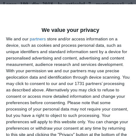
Legea 190 din 2018, la articolul 7, menționează că
activitatea jurnalistică este exonerată de la unele
prevederi ale Regulamentului GDPR, dacă se păstrează
un echilibru între libertatea de exprimare şi protecția
We value your privacy
datelor cu caracter personal.
We and our
partners
store and/or access information on a
device, such as cookies and process personal data, such as
Informațiile din prezentul articol sunt de interes public și
unique identifiers and standard information sent by a device for
sunt obținute din surse publice deschise.
personalised advertising and content, advertising and content
measurement, audience research and services development.
With your permission we and our partners may use precise
geolocation data and identification through device scanning. You
may click to consent to our and our 1731 partners’ processing
as described above. Alternatively you may click to refuse to
consent or access more detailed information and change your
preferences before consenting.
Please note that some
processing of your personal data may not require your consent,
but you have a right to object to such processing. Your
preferences will apply to this website only. You can change your
preferences or withdraw your consent at any time by returning
to this site and clicking the "Privacy" button at the bottom of the