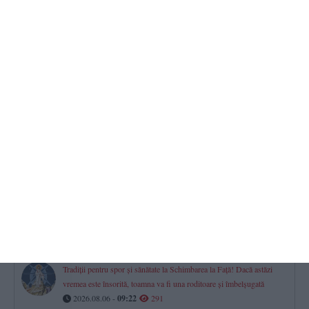
11:20
Superliga 2026/2027
Când susține Farul Constanța meciul cu FC Argeș, din etapa a
cincea
2026.08.06 -
10:09
378
Egal în meciul dintre CS Agigea și CS Constructorul Constanța
2026.08.06 -
09:10
363
Fotbaliștii din echipele Under-16 și Under-17 de la Farul
Constanța, amicale cu adversari din Bulgaria mai mari ca vârstă
(GALERIE FOTO)
2026.08.06 -
10:44
336
Tradiții pentru spor și sănătate la Schimbarea la Față! Dacă astăzi
vremea este însorită, toamna va fi una roditoare și îmbelșugată
2026.08.06 -
09:22
291