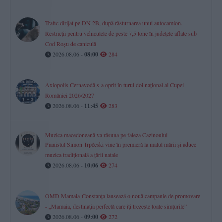
Trafic dirijat pe DN 2B, după răsturnarea unui autocamion.
Restricții pentru vehiculele de peste 7,5 tone în județele aflate sub
Cod Roșu de caniculă
2026.08.06 -
08:00
284
Axiopolis Cernavodă s-a oprit în turul doi național al Cupei
României 2026/2027
2026.08.06 -
11:45
283
Muzica macedoneană va răsuna pe faleza Cazinoului
Pianistul Simon Trpčeski vine în premieră la malul mării și aduce
muzica tradițională a țării natale
2026.08.06 -
10:06
274
OMD Mamaia-Constanța lansează o nouă campanie de promovare
- „Mamaia, destinația perfectă care îți trezește toate simțurile”
2026.08.06 -
09:00
272