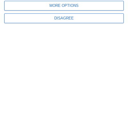
401
15 Jul, 2026 15:57
MORE OPTIONS
„Biblioteca de Vară”
DISAGREE
FOTO. Pompieri și copii. Lecție de siguranță la malul mării
869
14 Jul, 2026 17:05
Bilanțul examenului de definitivat în Constanța. Detalii de la ISJ