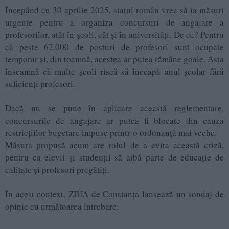
Începând cu 30 aprilie 2025, statul român vrea să ia măsuri
urgente pentru a organiza concursuri de angajare a
profesorilor, atât în școli, cât și în universități. De ce? Pentru
că peste 62.000 de posturi de profesori sunt ocupate
temporar și, din toamnă, acestea ar putea rămâne goale. Asta
înseamnă că multe școli riscă să înceapă anul școlar fără
suficienți profesori.
Dacă nu se pune în aplicare această reglementare,
concursurile de angajare ar putea fi blocate din cauza
restricțiilor bugetare impuse printr-o ordonanță mai veche.
Măsura propusă acum are rolul de a evita această criză,
pentru ca elevii și studenții să aibă parte de educație de
calitate și profesori pregătiți.
În acest context, ZIUA de Constanța lansează un sondaj de
opinie cu următoarea întrebare: