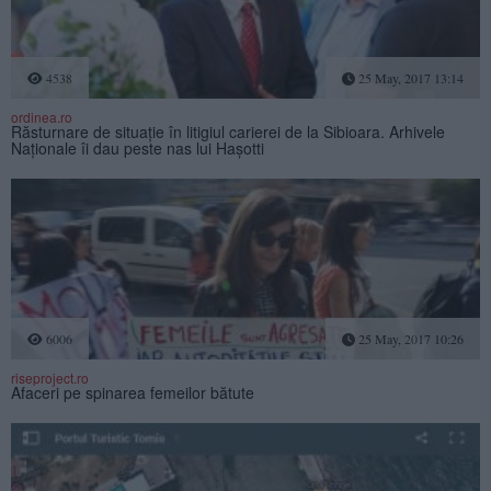
4538
25 May, 2017 13:14
ordinea.ro
Răsturnare de situaţie în litigiul carierei de la Sibioara. Arhivele
Naţionale îi dau peste nas lui Haşotti
6006
25 May, 2017 10:26
riseproject.ro
Afaceri pe spinarea femeilor bătute