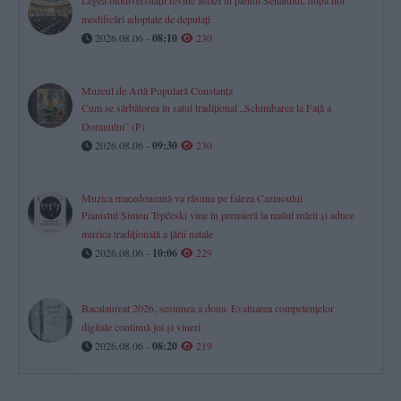
Legea biodiversității revine astăzi în plenul Senatului, după noi
modificări adoptate de deputați
2026.08.06 -
08:10
230
Muzeul de Artă Populară Constanța
Cum se sărbătorea în satul tradițional „Schimbarea la Față a
Domnului” (P)
2026.08.06 -
09:30
230
Muzica macedoneană va răsuna pe faleza Cazinoului
Pianistul Simon Trpčeski vine în premieră la malul mării și aduce
muzica tradițională a țării natale
2026.08.06 -
10:06
229
Bacalaureat 2026, sesiunea a doua. Evaluarea competențelor
digitale continuă joi și vineri
2026.08.06 -
08:20
219