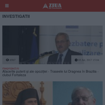
INVESTIGATII
6567
03 Jul, 2017 15:04
riseproject.ro
Afacerile puterii şi ale opoziţiei - Traseele lui Dragnea în Brazilia -
clubul Fortaleza