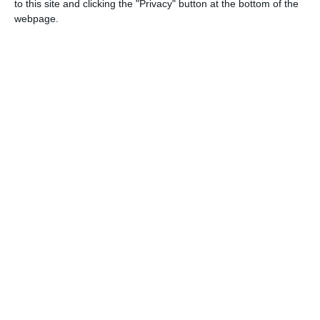
to this site and clicking the "Privacy" button at the bottom of the
webpage.
3356
03 May, 2017 15:30
romanialibera.ro
Toți oamenii mogulului. Liviu Dragnea i-a dat lui Sebastian Ghiță 46
milioane de euro din Cadastru. Banii au mers în conturile Asesoft,
Teamnet și XOR-IT
5026
12 Apr, 2017 10:31
riseproject.ro
Afacerile puterii şi ale opoziţiei. Dragnea - oamenii şi banii