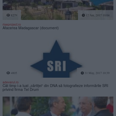
8279
12 Jun, 2017 10:04
riseproject.ro
Afacerea Madagascar (document)
4805
31 May, 2017 10:39
adevarul.ro
Cât timp i-a luat „cârtiţei“ din DNA să fotografieze informările SRI
privind firma Tel Drum