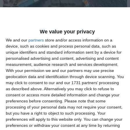
8953
18 May, 2017 21:54
We value your privacy
info-sud-est.ro
Povestea dosarului care a stat 8 ani la DNA, apoi a fost închis cu
We and our
partners
store and/or access information on a
NUP. Portul Tomis, închiriat de prietenul lui Radu Mazăre cu 2.605
device, such as cookies and process personal data, such as
euro/lună
unique identifiers and standard information sent by a device for
personalised advertising and content, advertising and content
measurement, audience research and services development.
With your permission we and our partners may use precise
geolocation data and identification through device scanning. You
may click to consent to our and our 1731 partners’ processing
as described above. Alternatively you may click to refuse to
consent or access more detailed information and change your
5977
12 May, 2017 10:04
preferences before consenting.
Please note that some
processing of your personal data may not require your consent,
riseproject.ro
Afacerile puterii şi ale opoziţiei - Hartă Tel Drum - latifundiarul din
but you have a right to object to such processing. Your
Teleorman (documente)
preferences will apply to this website only. You can change your
preferences or withdraw your consent at any time by returning