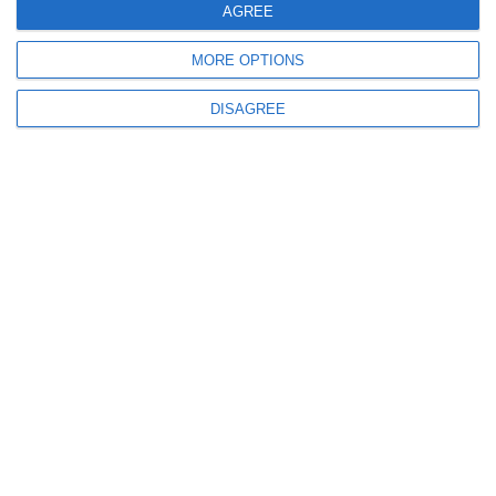
AGREE
6572
21 Oct, 2016 12:39
MORE OPTIONS
cetateanul.net
DNA. Cum a fost prejudiciat statul cu 600 de milioane de lei de
către grupul de firme Murfatlar
DISAGREE
15773
01 Sep, 2016 17:14
ordinea.ro
„Schitul” din subordinea Primăriei Constanţa. Şefa de la SPIT,
Virginia Uzun, între finanţe şi misticism (video)