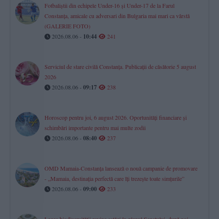
Fotbaliștii din echipele Under-16 și Under-17 de la Farul
Constanța, amicale cu adversari din Bulgaria mai mari ca vârstă
(GALERIE FOTO)
2026.08.06 -
10:44
241
Serviciul de stare civilă Constanţa. Publicaţii de căsătorie 5 august
2026
2026.08.06 -
09:17
238
Horoscop pentru joi, 6 august 2026. Oportunități financiare și
schimbări importante pentru mai multe zodii​
2026.08.06 -
08:40
237
OMD Mamaia-Constanța lansează o nouă campanie de promovare
- „Mamaia, destinația perfectă care îți trezește toate simțurile”
2026.08.06 -
09:00
233