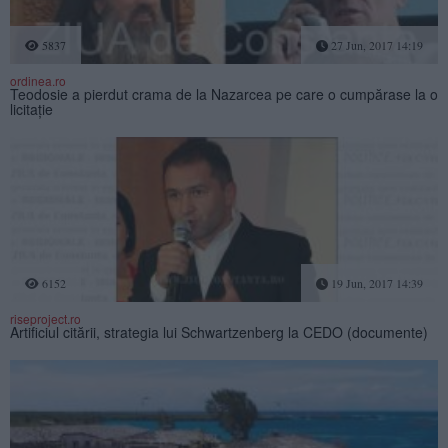
5837
27 Jun, 2017 14:19
ordinea.ro
Teodosie a pierdut crama de la Nazarcea pe care o cumpărase la o
licitație
6152
19 Jun, 2017 14:39
riseproject.ro
Artificiul citării, strategia lui Schwartzenberg la CEDO (documente)