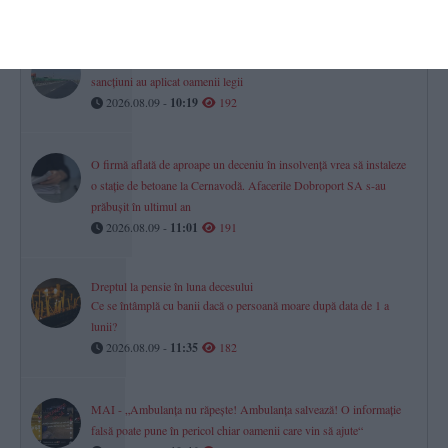
Peste 300 de șoferi vitezomani, depistați pe autostradă! Ce
sancțiuni au aplicat oamenii legii
2026.08.09 -
10:19
192
O firmă aflată de aproape un deceniu în insolvență vrea să instaleze
o stație de betoane la Cernavodă. Afacerile Dobroport SA s-au
prăbușit în ultimul an
2026.08.09 -
11:01
191
Dreptul la pensie în luna decesului
Ce se întâmplă cu banii dacă o persoană moare după data de 1 a
lunii?
2026.08.09 -
11:35
182
MAI - „Ambulanța nu răpește! Ambulanța salvează! O informație
falsă poate pune în pericol chiar oamenii care vin să ajute“