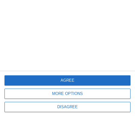
6452
27 May, 2017 09:14
Tânărul împușcat ieri pe străzile din Brăila a murit
AGREE
MORE OPTIONS
6737
27 May, 2017 08:54
DISAGREE
CERONAV angajează. Când are loc proba scrisă