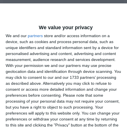
We value your privacy
3709
27 May, 2017 14:03
We and our
partners
store and/or access information on a
device, such as cookies and process personal data, such as
Halep se antrenează, în aşteptarea unui verdict în privinţa accidentării la
unique identifiers and standard information sent by a device for
gleznă
personalised advertising and content, advertising and content
measurement, audience research and services development.
With your permission we and our partners may use precise
geolocation data and identification through device scanning. You
may click to consent to our and our 1733 partners’ processing
as described above. Alternatively you may click to refuse to
consent or access more detailed information and change your
preferences before consenting.
Please note that some
3367
27 May, 2017 13:42
processing of your personal data may not require your consent,
but you have a right to object to such processing. Your
Primăria Băneasa organizează concurs. Detalii
preferences will apply to this website only. You can change your
preferences or withdraw your consent at any time by returning
to this site and clicking the "Privacy" button at the bottom of the