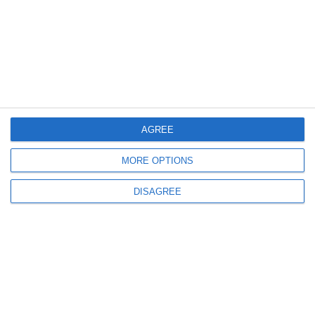
Pentru mai multe informaţii, consultă politica noastră de confidenţialitate, unde vei
primi mai multe privind informaţii despre cum și de ce stocăm datele tale.
Posteaza comentariul
AGREE
ARTICOLE ASEMANATOARE
MORE OPTIONS
Nu exista.
DISAGREE
ULTIMELE ARTICOLE DIN ACEEASI CATEGORIE