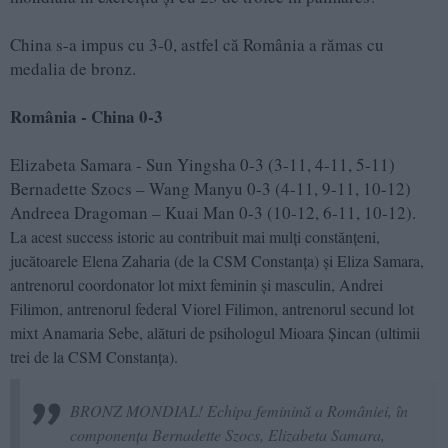
China s-a impus cu 3-0, astfel că România a rămas cu
medalia de bronz.
România - China 0-3
Elizabeta Samara - Sun Yingsha 0-3 (3-11, 4-11, 5-11)
Bernadette Szocs – Wang Manyu 0-3 (4-11, 9-11, 10-12)
Andreea Dragoman – Kuai Man 0-3 (10-12, 6-11, 10-12).
La acest success istoric au contribuit mai mulți constănțeni,
jucătoarele Elena Zaharia (de la CSM Constanța) și Eliza Samara,
antrenorul coordonator lot mixt feminin și masculin, Andrei
Filimon, antrenorul federal Viorel Filimon, antrenorul secund lot
mixt Anamaria Sebe, alături de psihologul Mioara Șincan (ultimii
trei de la CSM Constanța).
BRONZ MONDIAL! Echipa feminină a României, în
componența Bernadette Szocs, Elizabeta Samara,