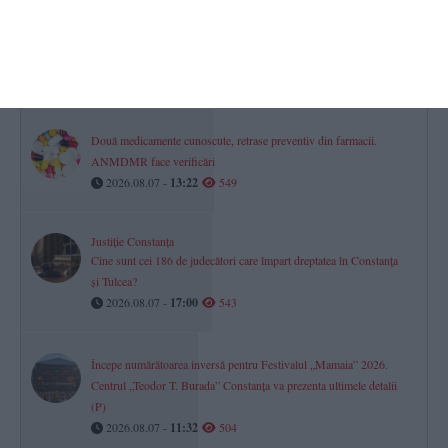
Horoscop pentru vineri, 07 august 2026. O zi a prudenței,
deciziilor financiare și dialogului în relații
2026.08.07 -
08:07
581
Două medicamente cunoscute, retrase preventiv din farmacii.
ANMDMR face verificări
2026.08.07 -
13:22
549
Justiție Constanța
Cine sunt cei 186 de judecători care împart dreptatea în Constanța
și Tulcea?
2026.08.07 -
17:00
543
Începe numărătoarea inversă pentru Festivalul „Mamaia” 2026.
Centrul „Teodor T. Burada” Constanța va prezenta ultimele detalii
(P)
2026.08.07 -
11:32
504