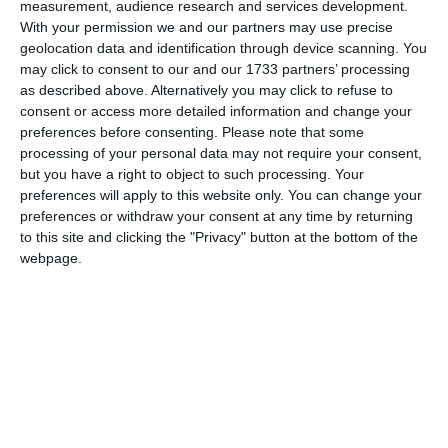
measurement, audience research and services development.
With your permission we and our partners may use precise
geolocation data and identification through device scanning. You
may click to consent to our and our 1733 partners’ processing
as described above. Alternatively you may click to refuse to
consent or access more detailed information and change your
preferences before consenting.
Please note that some
processing of your personal data may not require your consent,
but you have a right to object to such processing. Your
preferences will apply to this website only. You can change your
Sâmbătă, pe masa 1 din OVO Arena Wembley,
preferences or withdraw your consent at any time by returning
România a jucat semifinala mondială, fază a
to this site and clicking the "Privacy" button at the bottom of the
webpage.
competiției care asigură tuturor participantelor
medaliile de bronz.
China, campioana mondială în exercițiu,
echipa care a ridicat trofeul de 23 de ori în
istorie, a fost adversara vicecampioanelor
europene en titre în semifinala Campionatului
Mondial din Londra, o reîntâlnire la câteva