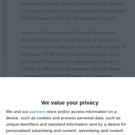
Andreea Dragoman, Adina Diaconu și Elena Zaharia,
a urcat pe treapta a treia a podiumului Campionatului
Mondial Londra 2026, în elita tenisului de masă!
Istorie scrisă la centenarul Federației Române de
Tenis de Masă, după ce lotul feminin de senioare a
cucerit medalia mondială de bronz, la 100 de ani de la
înființarea FRTM. Este prima performanță de acest
nivel după 26 de ani, de la ultima medalie de acest
calibru. În 2000, la Kuala Lumpur, echipa României
era alcătuită din Otilia Bădescu, Ana Gogoriță,
Antonela Manac și Mihaela Șteff.
We value your privacy
We and our
partners
store and/or access information on a
device, such as cookies and process personal data, such as
unique identifiers and standard information sent by a device for
personalised advertising and content, advertising and content