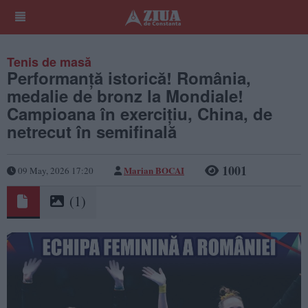
Tenis de masă
Performanță istorică! România,
medalie de bronz la Mondiale!
Campioana în exercițiu, China, de
netrecut în semifinală
1001
Marian BOCAI
09 May, 2026 17:20
(1)