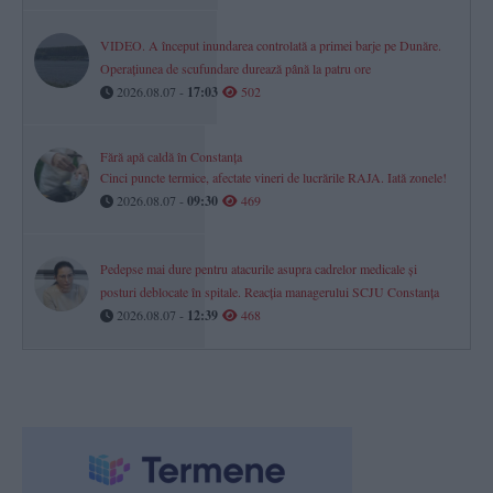
VIDEO. A început inundarea controlată a primei barje pe Dunăre.
Operațiunea de scufundare durează până la patru ore
2026.08.07 -
17:03
502
Fără apă caldă în Constanța
Cinci puncte termice, afectate vineri de lucrările RAJA. Iată zonele!
2026.08.07 -
09:30
469
Pedepse mai dure pentru atacurile asupra cadrelor medicale și
posturi deblocate în spitale. Reacția managerului SCJU Constanța
2026.08.07 -
12:39
468