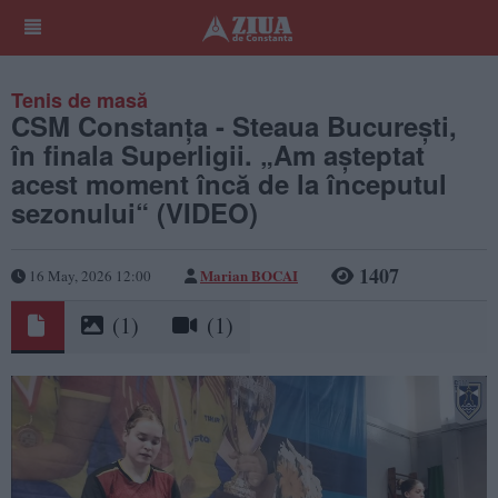
Tenis de masă
CSM Constanța - Steaua București,
în finala Superligii. „Am așteptat
acest moment încă de la începutul
sezonului“ (VIDEO)
1407
Marian BOCAI
16 May, 2026 12:00
(1)
(1)