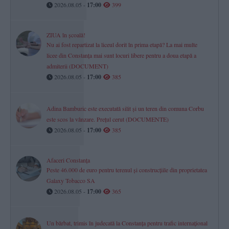
2026.08.05 -
17:00
399
ZIUA în școală!
Nu ai fost repartizat la liceul dorit în prima etapă? La mai multe
licee din Constanța mai sunt locuri libere pentru a doua etapă a
admiterii (DOCUMENT)
2026.08.05 -
17:00
385
Adina Bamburic este executată silit și un teren din comuna Corbu
este scos la vânzare. Prețul cerut (DOCUMENTE)
2026.08.05 -
17:00
385
Afaceri Constanța
Peste 46.000 de euro pentru terenul și construcțiile din proprietatea
Galaxy Tobacco SA
2026.08.05 -
17:00
365
Un bărbat, trimis în judecată la Constanța pentru trafic internațional