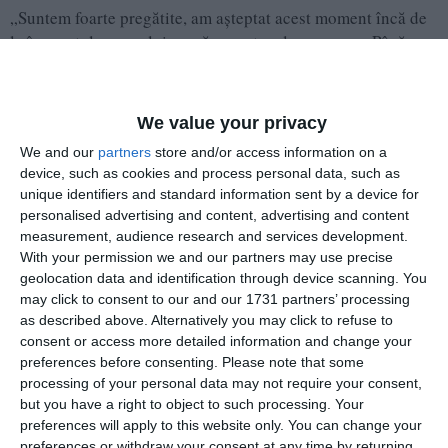
„Suntem foarte pregătite, am așteptat acest moment încă de
la începutul sezonului, ca să ne putem lua revanșa. Până
acum, am demonstrat că putem și sperăm să fie bine și în
Andreea Teglas
finală“, a spus
.
We value your privacy
CS
În semifinală, formația de la malul mării a trecut de
We and our
partners
store and/or access information on a
Rapid București
(4-3 scor general: 3-0 la Constanța, 1-3 în
device, such as cookies and process personal data, such as
Steaua
CS Gloria Bistrița
capitală), pe când
a trecut de
cu
unique identifiers and standard information sent by a device for
5-4 (3-1 la Bistrița, 2-3 la București).
personalised advertising and content, advertising and content
measurement, audience research and services development.
With your permission we and our partners may use precise
geolocation data and identification through device scanning. You
may click to consent to our and our 1731 partners’ processing
as described above. Alternatively you may click to refuse to
consent or access more detailed information and change your
preferences before consenting.
Please note that some
processing of your personal data may not require your consent,
but you have a right to object to such processing. Your
preferences will apply to this website only. You can change your
preferences or withdraw your consent at any time by returning