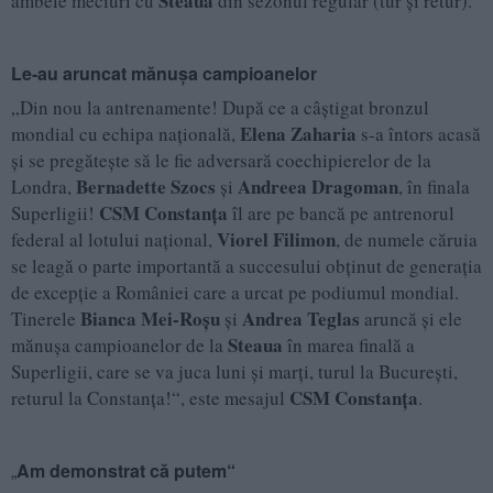
Steaua
ambele meciuri cu
din sezonul regular (tur și retur).
Le-au aruncat mănu
șa campioanelor
„Din nou la antrenamente! După ce a câștigat bronzul
Elena Zaharia
mondial cu echipa națională,
s-a întors acasă
și se pregătește să le fie adversară coechipierelor de la
Bernadette Szocs
Andreea Dragoman
Londra,
și
, în finala
CSM Constanța
Superligii!
îl are pe bancă pe antrenorul
Viorel Filimon
federal al lotului național,
, de numele căruia
se leagă o parte importantă a succesului obținut de generația
de excepție a României care a urcat pe podiumul mondial.
Bianca Mei-Roșu
Andrea Teglas
Tinerele
și
aruncă și ele
Steaua
mănușa campioanelor de la
în marea finală a
Superligii, care se va juca luni și marți, turul la București,
CSM Constanța
returul la Constanța!“, este mesajul
.
„
Am demonstrat că putem“