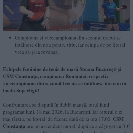
Campioana și vicecampioana din sezonul trecut se
întâlnesc din nou pentru titlu, iar echipa de pe litoral
vrea să-și ia revanșa.
Echipele feminine de tenis de masă Steaua Bucure
ști și
CSM Constanța, campioana României, respectiv
vicecampioana din sezonul trecut, se întâlnesc din nou în
finala Superligii!
Confruntarea se dispută în dublă manșă, turul fiind
programat luni, 18 mai 2026, la București, iar returul o zi
CSM
mai târziu, pe litoral, de fiecare dată de la ora 17.00.
Constanța
are un ascendent moral, după ce a câștigat cu 3-0