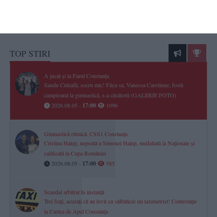
TOP STIRI
A jucat și la Farul Constanța
Sandu Culeafă, socru mic! Fiica sa, Vanessa Carolinne, fostă
campioană la gimnastică, s-a căsătorit (GALERIE FOTO)
2026.08.05 -
17:00
1096
Gimnastică ritmică. CSS1 Constanța
Cristina Halep, nepoată a Simonei Halep, medaliată la Naționale și
calificată la Cupa României
2026.08.05 -
17:00
585
Scandal arbitrat în instanță
Trei frați, acuzați că au lovit cu sălbăticie un taximetrist! Contestație
la Curtea de Apel Constanța