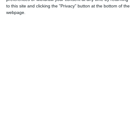
to this site and clicking the "Privacy" button at the bottom of the
webpage.
CSM Constanța
După victoria fără set pierdut de pe litoral,
Elena
nu a lăsat loc de surprize în returul din capitală.
Zaharia
Patricia Stoica
a câștigat primul meci, 3-0 cu
,
pecetluind practic soarta calificării. Gazdele s-au impus în
Irina Ciobanu
Bianca Mei-
celelalte jocuri, prin
, 3-0 cu
Roșu
Elena Zaharia
Alexandra Ioniț
ă
și 3-0 cu
, și
, 3-2 cu
Camelia Mitrofan
.
Steaua - CS Gloria Bistrița 2-3 (retur)
Andreea Dragoman - Andreea Clapa 3-1 (6-11, 11-7, 11-5,
11-9);