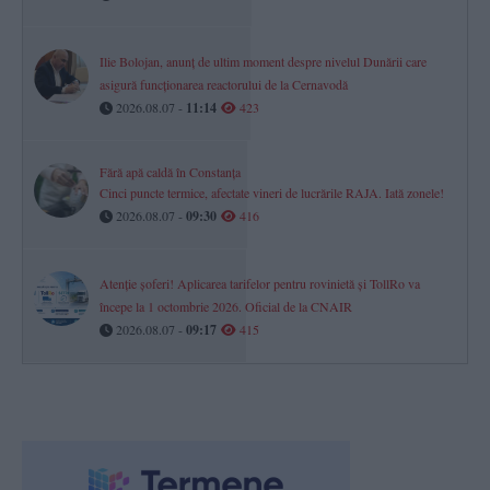
Ilie Bolojan, anunț de ultim moment despre nivelul Dunării care
asigură funcționarea reactorului de la Cernavodă
2026.08.07 -
11:14
423
Fără apă caldă în Constanța
Cinci puncte termice, afectate vineri de lucrările RAJA. Iată zonele!
2026.08.07 -
09:30
416
Atenție șoferi! Aplicarea tarifelor pentru rovinietă și TollRo va
începe la 1 octombrie 2026. Oficial de la CNAIR
2026.08.07 -
09:17
415