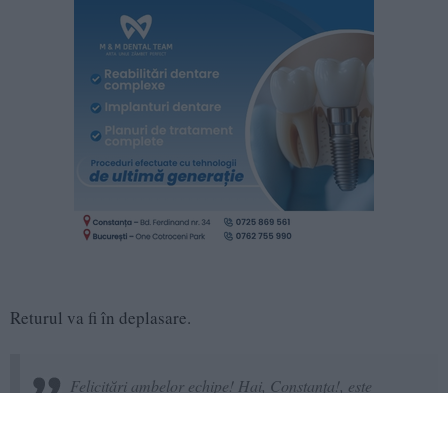
Returul va fi în deplasare.
Felicitări ambelor echipe! Hai, Constanța!, este
mesajul CSM Constanța.