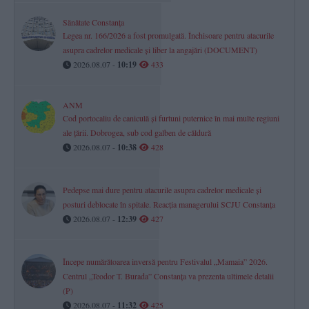
Sănătate Constanța
Legea nr. 166/2026 a fost promulgată. Închisoare pentru atacurile
asupra cadrelor medicale și liber la angajări (DOCUMENT)
2026.08.07 -
10:19
433
ANM
Cod portocaliu de caniculă și furtuni puternice în mai multe regiuni
ale țării. Dobrogea, sub cod galben de căldură
2026.08.07 -
10:38
428
Pedepse mai dure pentru atacurile asupra cadrelor medicale și
posturi deblocate în spitale. Reacția managerului SCJU Constanța
2026.08.07 -
12:39
427
Începe numărătoarea inversă pentru Festivalul „Mamaia” 2026.
Centrul „Teodor T. Burada” Constanța va prezenta ultimele detalii
(P)
2026.08.07 -
11:32
425