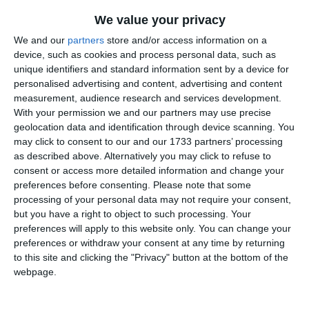
We value your privacy
Citește și:
We and our
partners
store and/or access information on a
device, such as cookies and process personal data, such as
Tenis de masă
unique identifiers and standard information sent by a device for
Trei medalii de bronz cucerite de sportivele CSM
personalised advertising and content, advertising and content
Constanța la București (GALERIE FOTO)
measurement, audience research and services development.
With your permission we and our partners may use precise
geolocation data and identification through device scanning. You
Adaugă-ne ca sursă în Google
may click to consent to our and our 1733 partners’ processing
as described above. Alternatively you may click to refuse to
Urmărește-ne pe Google News
consent or access more detailed information and change your
preferences before consenting.
Please note that some
Urmărește-ne pe Whatsapp
processing of your personal data may not require your consent,
but you have a right to object to such processing. Your
preferences will apply to this website only. You can change your
Ti-a placut articolul?
preferences or withdraw your consent at any time by returning
to this site and clicking the "Privacy" button at the bottom of the
webpage.