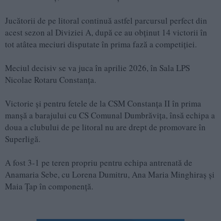
Jucătorii de pe litoral continuă astfel parcursul perfect din
acest sezon al Diviziei A, după ce au obținut 14 victorii în
tot atâtea meciuri disputate în prima fază a competiției.
Meciul decisiv se va juca în aprilie 2026, în Sala LPS
Nicolae Rotaru Constanța.
Victorie și pentru fetele de la CSM Constanța II în prima
manșă a barajului cu CS Comunal Dumbrăvița, însă echipa a
doua a clubului de pe litoral nu are drept de promovare în
Superligă.
A fost 3-1 pe teren propriu pentru echipa antrenată de
Anamaria Sebe, cu Lorena Dumitru, Ana Maria Minghiraș și
Maia Țap în componență.