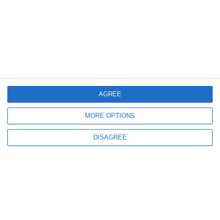
Andrei Iaschiu, pe locul doi în proba regină a Aqua Challenge 2026. „Vă
invit să înotați în ape deschise, este o experiență plăcută!“ (VIDEO) (P)
AGREE
584
03 Aug, 2026 16:41
62 medalii pentru sportivii CSM Constanța în a doua jumătate a lunii iulie!
MORE OPTIONS
(P)
DISAGREE
706
03 Aug, 2026 14:40