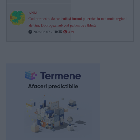
ANM
Cod portocaliu de caniculă și furtuni puternice în mai multe regiuni
ale țării. Dobrogea, sub cod galben de căldură
2026.08.07 -
10:38
439