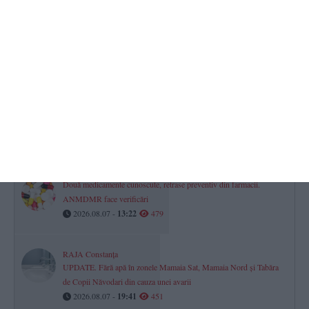
VIDEO
Salvamarii au salvat un bărbat în timpul căutărilor pentru o
persoană dispărută în mare, între Tuzla și Costinești
2026.08.07 -
11:17
565
RAJA SA
Avarie pe aleea Topolog din Constanța. Mai mulți consumatori au
rămas fără apă la robinete
2026.08.07 -
08:46
564
Două medicamente cunoscute, retrase preventiv din farmacii.
ANMDMR face verificări
2026.08.07 -
13:22
479
RAJA Constanța
UPDATE. Fără apă în zonele Mamaia Sat, Mamaia Nord și Tabăra
de Copii Năvodari din cauza unei avarii
2026.08.07 -
19:41
451