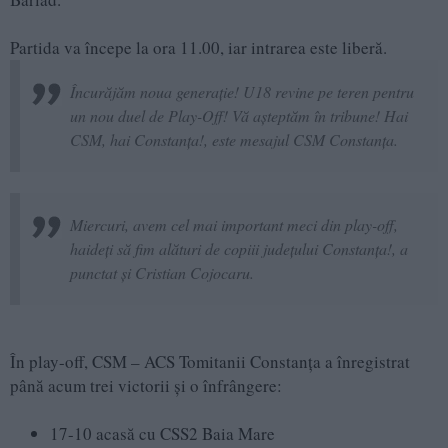
Partida va începe la ora 11.00, iar intrarea este liberă.
Încurăjăm noua generație! U18 revine pe teren pentru
un nou duel de Play-Off! Vă așteptăm în tribune! Hai
CSM, hai Constanța!, este mesajul CSM Constanța.
Miercuri, avem cel mai important meci din play-off,
haideți să fim alături de copiii județului Constanța!, a
punctat și Cristian Cojocaru.
În play-off, CSM – ACS Tomitanii Constanța a înregistrat
până acum trei victorii și o înfrângere:
17-10 acasă cu CSS2 Baia Mare