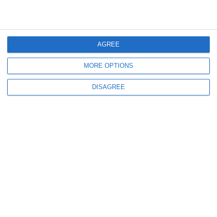
AGREE
MORE OPTIONS
1416
16 Apr, 2026 17:00
DISAGREE
Rugby
Naționala Under-18 a României, cu antrenor și jucători de la CSM - ACS
Tomitanii Constanța în lot, susține meciul decisiv pentru calificarea la
Europene (GALERIE FOTO)
1320
26 Mar, 2026 14:38