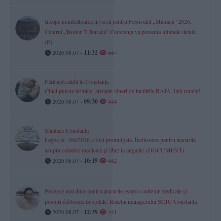
Începe numărătoarea inversă pentru Festivalul „Mamaia” 2026.
Centrul „Teodor T. Burada” Constanța va prezenta ultimele detalii
(P)
2026.08.07 -
11:32
447
Fără apă caldă în Constanța
Cinci puncte termice, afectate vineri de lucrările RAJA. Iată zonele!
2026.08.07 -
09:30
444
Sănătate Constanța
Legea nr. 166/2026 a fost promulgată. Închisoare pentru atacurile
asupra cadrelor medicale și liber la angajări (DOCUMENT)
2026.08.07 -
10:19
442
Pedepse mai dure pentru atacurile asupra cadrelor medicale și
posturi deblocate în spitale. Reacția managerului SCJU Constanța
2026.08.07 -
12:39
441