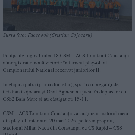
Sursa foto: Facebook (Cristian Cojocaru)
Echipa de rugby Under-18 CSM – ACS Tomitanii Constanța
a înregistrat o nouă victorie în turneul play-off al
Campionatului Național rezervat juniorilor II.
În etapa a patra (prima din retur), sportivii pregătiți de
Cristian Cojocaru și Onal Agiacai au jucat în deplasare cu
CSS2 Baia Mare și au câștigat cu 15-11.
CSM – ACS Tomitanii Constanța va susține următorul meci
din play-off miercuri, 20 mai 2026, pe teren propriu,
stadionul Mihai Naca din Constanța, cu CS Rapid – CSS
Bârlad.