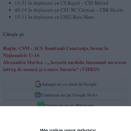
13-31 în deplasare cu CS Rapid – CSS Bârlad
40-14 în deplasare cu CSU RC Cristian – CSR Săcele
15-11 în deplasare cu CSS2 Baia Mare.
Citește și:
Rugby. CSM - ACS Tomitanii Constanța, bronz la
Naționalele U-16
Alexandru Mavlea - „Această medalie înseamnă un sezon
întreg de muncă și o mare bucurie“ (VIDEO)
Adaugă-ne ca sursă în Google
Urmărește-ne pe Google News
Urmărește-ne pe Whatsapp
Ti-a placut articolul?
We value your privacy