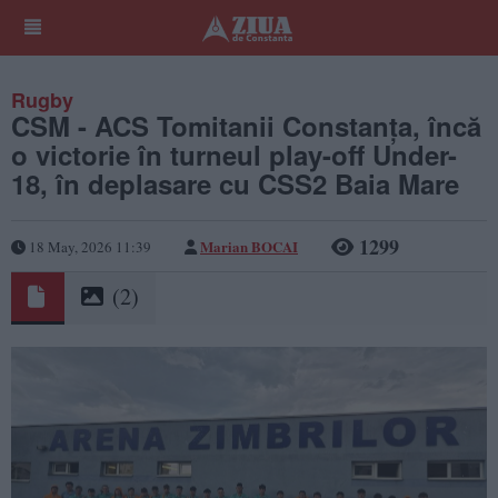
Rugby
CSM - ACS Tomitanii Constanța, încă
o victorie în turneul play-off Under-
18, în deplasare cu CSS2 Baia Mare
1299
Marian BOCAI
18 May, 2026 11:39
(2)