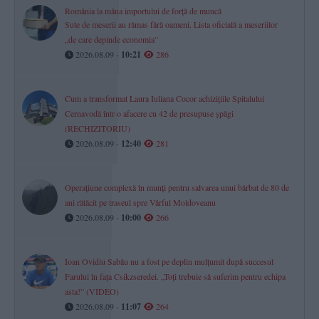
România la mâna importului de forță de muncă
Sute de meserii au rămas fără oameni. Lista oficială a meseriilor
„de care depinde economia”
2026.08.09 -
10:21
286
Cum a transformat Laura Iuliana Cocor achizițiile Spitalului
Cernavodă într-o afacere cu 42 de presupuse șpăgi
(RECHIZITORIU)
2026.08.09 -
12:40
281
Operațiune complexă în munți pentru salvarea unui bărbat de 80 de
ani rătăcit pe traseul spre Vârful Moldoveanu
2026.08.09 -
10:00
266
Ioan Ovidiu Sabău nu a fost pe deplin mulțumit după succesul
Farului în fața Csikzseredei. „Toți trebuie să suferim pentru echipa
asta!” (VIDEO)
2026.08.09 -
11:07
264