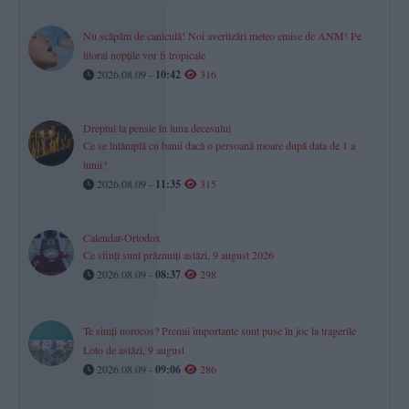
Nu scăpăm de caniculă! Noi avertizări meteo emise de ANM! Pe
litoral nopțile vor fi tropicale
2026.08.09 -
10:42
316
Dreptul la pensie în luna decesului
Ce se întâmplă cu banii dacă o persoană moare după data de 1 a
lunii?
2026.08.09 -
11:35
315
Calendar-Ortodox
Ce sfinți sunt prăznuiți astăzi, 9 august 2026
2026.08.09 -
08:37
298
Te simți norocos? Premii importante sunt puse în joc la tragerile
Loto de astăzi, 9 august
2026.08.09 -
09:06
286