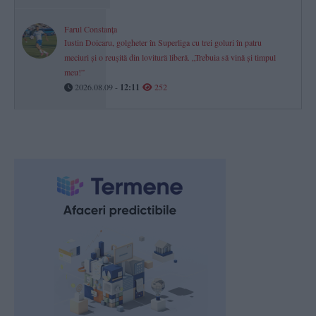
Farul Constanța
Iustin Doicaru, golgheter în Superliga cu trei goluri în patru
meciuri și o reușită din lovitură liberă. „Trebuia să vină și timpul
meu!”
2026.08.09 -
12:11
252