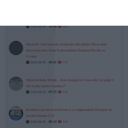
STEAG ROȘU pe toate plajele din Eforie! Scăldatul în mare,
interzis
2026.08.09 -
10:04
343
Mesaj Ro Alert transmis locuitorilor din județul Tulcea după
observarea unor drone în proximitatea frontierei fluviale cu
Ucraina
2026.08.09 -
08:01
333
Ministrul Radu Miruță - „8cm câștigați la Cernavodă. Cel puțin 9
zile în plus pentru Unitatea 2“
2026.08.09 -
09:25
333
România a promovat în Divizia A a Campionatului European de
baschet feminin U18
2026.08.09 -
08:24
318