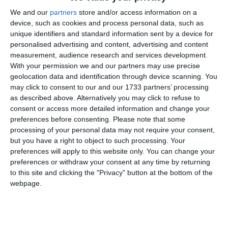
o Alte Competiții internaționale: 14 -14 Au.
We and our
partners
store and/or access information on a
device, such as cookies and process personal data, such as
• Canotaj: 19 – 8 Au, 6 Ag, 5 Bz, astfel:
unique identifiers and standard information sent by a device for
o Cupa Mondială: 3 – 1 Ag, 2 Bz;
personalised advertising and content, advertising and content
o Campionate Naționale: 12 – 5 Au, 4 Ag, 3 Bz;
measurement, audience research and services development.
o Cupa României: 4 – 3 Au, 1 Ag.
With your permission we and our partners may use precise
geolocation data and identification through device scanning. You
• Tenis de masă: 18 – 5 Au, 4 Ag, 9 Bz, astfel:
may click to consent to our and our 1733 partners’ processing
as described above. Alternatively you may click to refuse to
o Campionate Mondiale: 1 – 1 Bz;
consent or access more detailed information and change your
o Campionate Europene: 2 -1 Au, 1 Ag;
preferences before consenting.
Please note that some
o Campionate Naționale: 5 – 1 Au (promovare), 1
processing of your personal data may not require your consent,
Ag, 3 Bz;
but you have a right to object to such processing. Your
o Alte Competiții internaționale: 10 – 3 Au, 2 Ag,
preferences will apply to this website only. You can change your
5 Bz.
preferences or withdraw your consent at any time by returning
to this site and clicking the "Privacy" button at the bottom of the
webpage.
• Ciclism: 17 – 5 Au, 4 Ag, 8 Bz, astfel:
o Campionate Balcanice: 1 – 1 Bz;
o Campionate Naționale: 3 – 1 Ag, 2 Bz;
o Alte Competiții locale și naționale, inclusiv faze