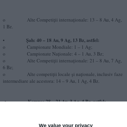
o Alte Competiții internaționale: 13 – 8 Au, 4 Ag,
1 Bz.
• Șah: 40 – 18 Au, 9 Ag, 13 Bz, astfel:
o Campionate Mondiale: 1 – 1 Ag;
o Campionate Naționale: 4 – 1 Au, 3 Bz;
o Alte Competiții internaționale: 21 – 8 Au, 7 Ag,
6 Bz;
o Alte competiții locale și naționale, inclusiv faze
intermediare ale acestora: 14 – 9 Au, 1 Ag, 4 Bz.
• Kempo: 28 – 21 Au, 3 Ag, 4 Bz, astfel:
o Campionate Mondiale: 2 – 1 Au, 1 Bz;
o Campionate Naționale: 10 – 4 Au, 3 Ag, 3 Bz;
o Cupa României: 2 – 2 Au;
We value your privacy