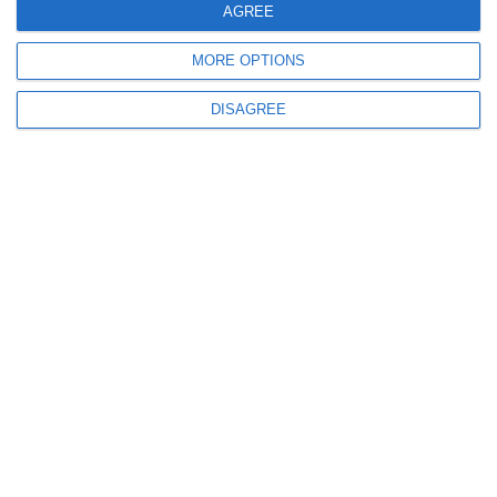
AGREE
MORE OPTIONS
738
05 Jul, 2026 15:14
DISAGREE
CS Medgidia
Atletul Alin Șavlovschi, câștigător al Cupei României la seniori, în proba
de 3.000 m obstacole (GALERIE FOTO)
836
03 Jul, 2026 17:00
CS Medgidia și CS Voința Valu lui Traian, reprezentate la Campionatul
Mondial de MMA - IMMAF, de la Abu Dhabi. „Un nou vis devine
realitate“
ULTIMELE ARTICOLE DIN ACEEASI CATEGORIE