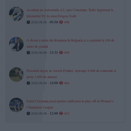
Accident pe Autostrada A2, spre Constanța. Trafic îngreunat la
kilometrul 99, în zona Dragoș-Vodă
2026.08.08 -
09:50
498
O dronă a intrat din România în Bulgaria și a explodat la 100 de
metri de graniță
2026.08.08 -
13:31
498
Pescuitul ilegal, în vizorul Poliției. Aproape 4.000 de controale și
peste 1.000 de amenzi
2026.08.08 -
14:00
484
Farul Constanța joacă pentru calificarea în play-off-ul Womenʼs
Champions League
2026.08.08 -
12:00
453