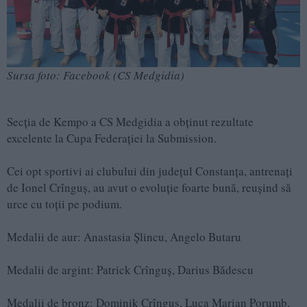
Sursa foto: Facebook (CS Medgidia)
Secția de Kempo a CS Medgidia a obținut rezultate
excelente la Cupa Federației la Submission.
Cei opt sportivi ai clubului din județul Constanța, antrenați
de Ionel Crînguș, au avut o evoluție foarte bună, reușind să
urce cu toții pe podium.
Medalii de aur: Anastasia Șlincu, Angelo Butaru
Medalii de argint: Patrick Crînguș, Darius Bădescu
Medalii de bronz: Dominik Crînguș, Luca Marian Porumb,