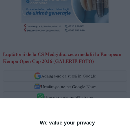
Luptătorii de la CS Medgidia, zece medalii la European
Kempo Open Cup 2026 (GALERIE FOTO)
Adaugă-ne ca sursă în Google
Urmărește-ne pe Google News
Urmărește-ne pe Whatsapp
Ti-a placut articolul?
We value your privacy