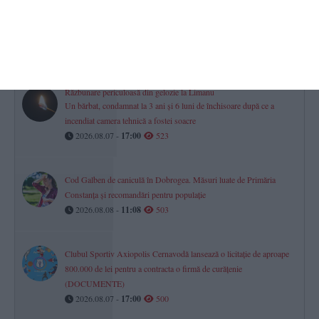
Două legende ale Farul Constanța, implicate la CS Constructorul
Constanța. Un nou amical câștigat (GALERIE FOTO)
2026.08.08 -
14:33
527
Răzbunare periculoasă din gelozie la Limanu
Un bărbat, condamnat la 3 ani și 6 luni de închisoare după ce a
incendiat camera tehnică a fostei soacre
2026.08.07 -
17:00
523
Cod Galben de caniculă în Dobrogea. Măsuri luate de Primăria
Constanța și recomandări pentru populație
2026.08.08 -
11:08
503
Clubul Sportiv Axiopolis Cernavodă lansează o licitație de aproape
800.000 de lei pentru a contracta o firmă de curățenie
(DOCUMENTE)
2026.08.07 -
17:00
500