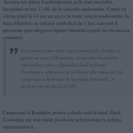
Acestea vor putea fi achiziționate și în ziua meciului,
începând cu ora 13.00, de la casieria stadionului. Copiii cu
vârsta până în 14 ani au acces în toate zonele stadionului, în
baza biletelor cu valoare simbolică de 1 leu, care pot fi
procurate prin alegerea tipului biletului (copil) în efectuarea
comenzii.
Este pentru prima dată când stadionul din Ovidiu va
găzdui un meci al României, iar partida tricolorelor
vine la doar câteva săptămâni după ce Farul
Constanța a obținut cel de-al doilea titlu consecutiv de
campioana a României în Superliga Feminină!, se
arată pe site-ul oficial al FRF.
Campioană a României pentru a două oară la rând, Farul
Constanța are mai multe jucătoare selecționate la echipa
reprezentativă.