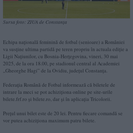
Sursa foto: ZIUA de Constanța
Echipa națională feminină de fotbal (senioare) a României
va susține ultima partidă pe teren propriu în actuala ediție a
Ligii Națiunilor, cu Bosnia-Herțegovina, vineri, 30 mai
2025, de la ora 18.00, pe stadionul central al Academiei
„Gheorghe Hagi” de la Ovidiu, județul Constanța.
Federația Română de Fotbal informează că biletele de
intrare la meci se pot achiziționa online pe site-urile
bilete.frf.ro și bilete.ro, dar și în aplicația Tricolorii.
Prețul unui bilet este de 20 lei. Pentru fiecare comandă se
vor putea achiziționa maximum patru bilete.