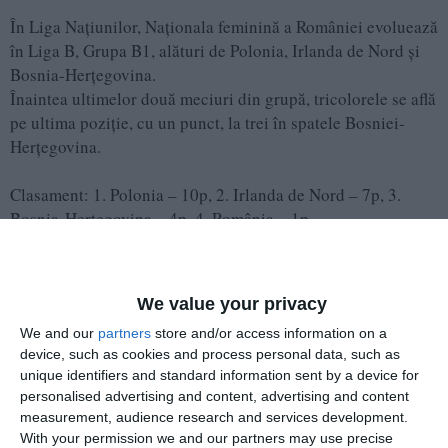
În Liga Națiunilor, Naționala feminină a României evoluează
în Liga B, Grupa B1, alături de Polonia, Irlanda de Nord și
Bosnia-Herțegovina.
Înaintea ultimelor două meciuri din grupă, tricolorele se află
pe ultima poziție, cu un punct, la trei în spatele Bosniei-
Herțegovina.
Clasament: 1. Polonia – 10p, 2. Irlanda de Nord – 7p, 3.
Bosnia-Herțegovina – 4p, 4. România – 1p.
Echipa de pe primul loc va promova la finalul
stagiunii în Liga A, în timp ce a doua clasată va
We value your privacy
disputa un baraj de promovare. Formația de pe locul
al treilea va merge la barajul pentru menținerea în
We and our
partners
store and/or access information on a
device, such as cookies and process personal data, such as
Liga B, în timp ce reprezentativa de pe ultimul loc va
unique identifiers and standard information sent by a device for
retrograda în Liga C, precizează FRF.
personalised advertising and content, advertising and content
measurement, audience research and services development.
With your permission we and our partners may use precise