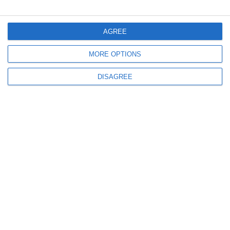
AGREE
MORE OPTIONS
DISAGREE
1037
07 Jul, 2026 11:24
Miercuri, 8 iulie 2026
Farul Constanța - Cerno More Varna, al treilea amical al „marinarilor“ din
această vară (GALERIE FOTO + VIDEO)
1059
05 Jul, 2026 11:12