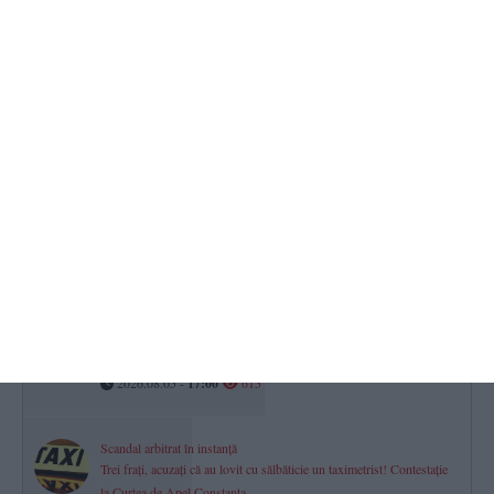
TOP STIRI
A jucat și la Farul Constanța
Sandu Culeafă, socru mic! Fiica sa, Vanessa Carolinne, fostă
campioană la gimnastică, s-a căsătorit (GALERIE FOTO)
2026.08.05 -
17:00
1141
Gimnastică ritmică. CSS1 Constanța
Cristina Halep, nepoată a Simonei Halep, medaliată la Naționale și
calificată la Cupa României
2026.08.05 -
17:00
615
Scandal arbitrat în instanță
Trei frați, acuzați că au lovit cu sălbăticie un taximetrist! Contestație
la Curtea de Apel Constanța