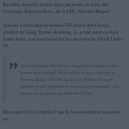
Rezultat deosebit pentru mica jucătoare de tenis din
Constanţa Katerina Petre, de la LPS „Nicolae Rotaru“.
Aceasta a participat la turneul ITF junior din Croaţia,
găzduit de Umag Tennis Academy, şi, graţie unor evoluţii
foarte bune, a ocupat locul doi la categoria de vârstă Under-
10.
Această minune blondă şi-a început ascensiunea către
marea performanţă. Să nu uităm că aşa a început şi
Simona Halep. Viitorul sună bine, trebuie să avem
răbdare şi să-i sprijinim pe aceşti copii minunaţi!, este
remarcată performanţa Katerinei Petre.
Mica sportivă va împlini 9 ani în luna noiembrie a acestui
an.