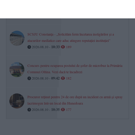
Primăria Valu lui Traian organizează concurs pentru ocuparea unui
post vacant de asistent medical comunitar
2026.08.10 -
09:33
190
SCSJU Constanța - „Solicităm ferm încetarea instigărilor și a
atacurilor mediatice care aduc atingere reputației instituției”
2026.08.10 -
10:33
189
Concurs pentru ocuparea postului de șofer de microbuz la Primăria
Comunei Oltina. Vezi dacă te încadrezi
2026.08.10 -
09:42
182
Procuror reținut pentru 24 de ore după un incident cu armă și spray
lacrimogen într-un local din Hunedoara
2026.08.10 -
10:35
177