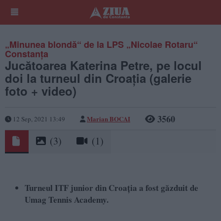
„Minunea blondă“ de la LPS „Nicolae Rotaru“
Constanţa
Jucătoarea Katerina Petre, pe locul
doi la turneul din Croaţia (galerie
foto + video)
3560
Marian BOCAI
12 Sep, 2021 13:49
(3)
(1)
Turneul ITF junior din Croaţia a fost găzduit de
Umag Tennis Academy.