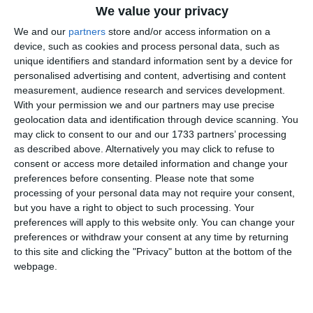
We value your privacy
PRECIZĂRI:
We and our
partners
store and/or access information on a
device, such as cookies and process personal data, such as
unique identifiers and standard information sent by a device for
Legea 190 din 2018, la articolul 7, menţionează că
personalised advertising and content, advertising and content
activitatea jurnalistică este exonerată de la unele
measurement, audience research and services development.
prevederi ale Regulamentului GDPR, dacă se păstrează
With your permission we and our partners may use precise
un echilibru între libertatea de exprimare şi protecţia
geolocation data and identification through device scanning. You
datelor cu caracter personal.
may click to consent to our and our 1733 partners’ processing
as described above. Alternatively you may click to refuse to
consent or access more detailed information and change your
Informațiile din prezentul articol sunt de interes public și
preferences before consenting.
Please note that some
sunt obținute din surse publice deschise.
processing of your personal data may not require your consent,
but you have a right to object to such processing. Your
Adaugă-ne ca sursă în Google
preferences will apply to this website only. You can change your
preferences or withdraw your consent at any time by returning
Urmărește-ne pe Google News
to this site and clicking the "Privacy" button at the bottom of the
webpage.
Urmărește-ne pe Whatsapp