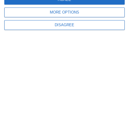
MORE OPTIONS
273
10 Aug, 2026 09:28
DISAGREE
Volei
Iustin Egor, de la CSS1 Constanța, medaliat cu echipa Under-17 a
României la Campionatul Balcanic (GALERIE FOTO)
509
09 Aug, 2026 12:36
Eduard Radaslavescu, MVP pentru al doilea meci la rând. „Îmi dă foarte
multă încredere”