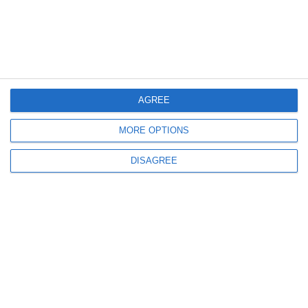
COMENTARII
Nume
AGREE
MORE OPTIONS
Email
DISAGREE
Comentariu
Am citit si sunt de acord cu
regulile de postare
.
Acest formular colectează numele, e-mailul şi conținutul mesajului, astfel încât
să putem urmări comentariile tale pe site. Nu vom folosi datele tale în alt scop.