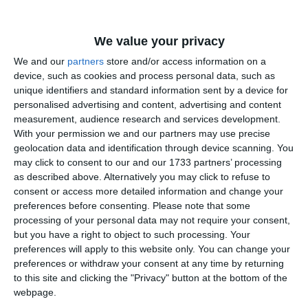
familia sa, l-am rugat pe Cristi să-mi împărtașească câteva
din gândurile sale legate de fenomenul fotbalistic la modul
general și dacă, odată cu dispariția părintelui său, pe care l-a
We value your privacy
divinizat și îl plânge zi de zi, legătura cu fotbalul s-a rupt!
We and our
partners
store and/or access information on a
Bucuros că poate să-și deschidă sufletul, Cristi mi-a spus că
device, such as cookies and process personal data, such as
AJF Constanța
activează ca observator în cadrul
și își
unique identifiers and standard information sent by a device for
dorește mai mult ca oricând să atingă plafonul maxim pe
personalised advertising and content, advertising and content
Ionel
acest culoar fotbalistic, astfel ca renumele lui
measurement, audience research and services development.
Smochină
să nu fie dat uitării, cinstind în acest fel memoria
With your permission we and our partners may use precise
tatălui său! Plăcut surprins la aflarea acestor gânduri
geolocation data and identification through device scanning. You
may click to consent to our and our 1733 partners’ processing
frumoase, m-am gândit că ar fi bine ca această poveste să nu
as described above. Alternatively you may click to refuse to
rămână doar între noi și să fie cunoscută și de cei care
consent or access more detailed information and change your
urmăresc îndeaproape lucruri legate de fotbalul local, așa că
preferences before consenting.
Please note that some
l-am îndemnat să ne spună câte ceva despre legăturile sale
processing of your personal data may not require your consent,
cu fenomenul fotbalistic! Fără să clipească, Cristi mi-a
but you have a right to object to such processing. Your
Marian
descris foarte limpede povestea lui!“, a menționat
preferences will apply to this website only. You can change your
Manolescu
.
preferences or withdraw your consent at any time by returning
to this site and clicking the "Privacy" button at the bottom of the
webpage.