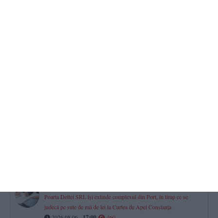
Farul Constanța întâlnește ultima clasată
Gheorghe Popescu - „Vom avea meci greu. Csikszereda va veni
să-și vândă foarte scump pielea“
2026.08.06 -
17:00
726
Mall-urile din Constanța
Istoria, proprietarii și evoluția financiară a City Park, VIVO! și
Tomis Mall. Cum s-a mutat viața comercială a orașului
2026.08.06 -
17:00
574
Constanța
Procurorii DIICOT contestă clemența acordată unei tinere prinsă
cu cocaină și ketamină la Sunwaves
2026.08.06 -
17:00
488
Investiție de aproape un milion de euro la Agigea
Poarta Deltei SRL își extinde complexul din Port, în timp ce se
judecă pe sute de mii de lei la Curtea de Apel Constanța
2026.08.06 -
17:00
460