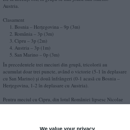
Austria.
Clasament
Bosnia – Herțegovina – 9p (3m)
România – 3p (3m)
Cipru – 3p (2m)
Austria – 3p (1m)
San Marino – 0p (3m)
În precedentele trei meciuri din grupă, tricolorii au
acumulat doar trei puncte, având o victorie (5-1 în deplasare
cu San Marino) și două înfrângeri (0-1 acasă cu Bosnia –
Herțegovina, 1-2 în deplasare cu Austria).
Pentru meciul cu Cipru, din lotul României lipsesc Nicolae
Stanciu (suspendat), Nicușor Bancu și Daniel Bîrligea (din
rațiuni medicale).
Lotul de 23 este următorul:
We value your privacy