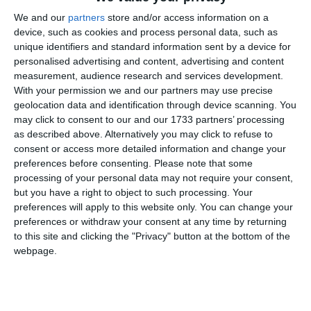
We and our
partners
store and/or access information on a
Portari – 1. Florin Niță, 12. Horațiu Moldovan, 16. Ștefan
device, such as cookies and process personal data, such as
Târnovanu
unique identifiers and standard information sent by a device for
personalised advertising and content, advertising and content
measurement, audience research and services development.
With your permission we and our partners may use precise
geolocation data and identification through device scanning. You
may click to consent to our and our 1733 partners’ processing
as described above. Alternatively you may click to refuse to
consent or access more detailed information and change your
preferences before consenting.
Please note that some
processing of your personal data may not require your consent,
but you have a right to object to such processing. Your
preferences will apply to this website only. You can change your
preferences or withdraw your consent at any time by returning
to this site and clicking the "Privacy" button at the bottom of the
webpage.