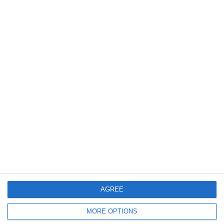
Meciul Cipru - România se dispută marți, 9 septembrie 2025. Ce
televiziune transmite confruntarea
1543
06 Sep, 2025 01:59
Repetiție amară pentru meciul cu Cipru
România, învinsă cu 3-0 de Canada în amicalul de la București
AGREE
MORE OPTIONS
1237
05 Sep, 2025 10:10