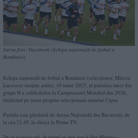
Sursa foto: Facebook (Echipa națională de fotbal a
României)
Echipa națională de fotbal a României (selecționer, Mircea
Lucescu) susține astăzi, 10 iunie 2025, al patrulea meci din
grupa H a calificărilor la Campionatul Mondial din 2026,
întâlnind pe teren propriu selecționata statului Cipru.
Partida este găzduită de Arena Națională din București, de
la ora 21.45, în direct la Prima TV.
De la aceeași oră, în grupă se mai joacă San Marino –