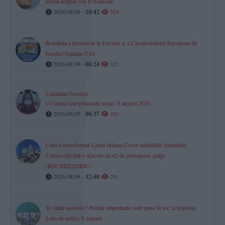
litoral nopțile vor fi tropicale
2026.08.09 -
10:42
324
România a promovat în Divizia A a Campionatului European de
baschet feminin U18
2026.08.09 -
08:24
321
Calendar-Ortodox
Ce sfinți sunt prăznuiți astăzi, 9 august 2026
2026.08.09 -
08:37
303
Cum a transformat Laura Iuliana Cocor achizițiile Spitalului
Cernavodă într-o afacere cu 42 de presupuse șpăgi
(RECHIZITORIU)
2026.08.09 -
12:40
291
Te simți norocos? Premii importante sunt puse în joc la tragerile
Loto de astăzi, 9 august