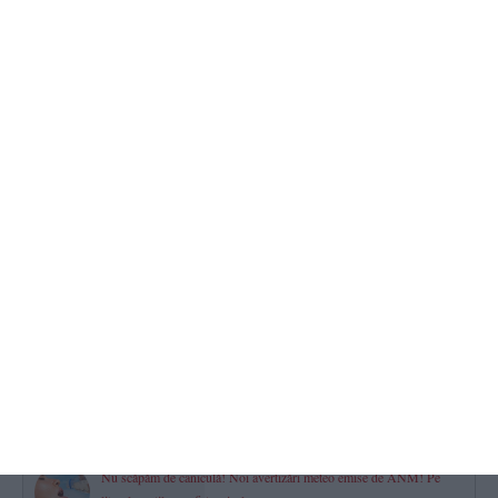
2026.08.09 -
10:04
349
Mesaj Ro Alert transmis locuitorilor din județul Tulcea după
observarea unor drone în proximitatea frontierei fluviale cu
Ucraina
2026.08.09 -
08:01
339
Ministrul Radu Miruță - „8cm câștigați la Cernavodă. Cel puțin 9
zile în plus pentru Unitatea 2“
2026.08.09 -
09:25
337
Dreptul la pensie în luna decesului
Ce se întâmplă cu banii dacă o persoană moare după data de 1 a
lunii?
2026.08.09 -
11:35
334
Nu scăpăm de caniculă! Noi avertizări meteo emise de ANM! Pe