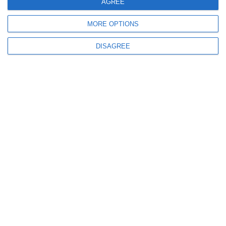
AGREE
MORE OPTIONS
DISAGREE
797
09 Jul, 2026 09:35
Fotbal
CS Medgidia, meci amical cu o echipă belgiană, FC Sint-Niklaas
718
07 Jul, 2026 10:35
CSM Constanța
Bogdan Nancu, golgeterul României la Campionatul European Under-17 de
beach handball (GALERIE FOTO) (P)