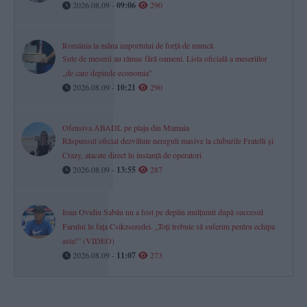
2026.08.09 -
09:06
290
România la mâna importului de forță de muncă
Sute de meserii au rămas fără oameni. Lista oficială a meseriilor
„de care depinde economia”
2026.08.09 -
10:21
290
Ofensiva ABADL pe plaja din Mamaia
Răspunsul oficial dezvăluie nereguli masive la cluburile Fratelli și
Crazy, atacate direct în instanță de operatori
2026.08.09 -
13:55
287
Ioan Ovidiu Sabău nu a fost pe deplin mulțumit după succesul
Farului în fața Csikzseredei. „Toți trebuie să suferim pentru echipa
asta!” (VIDEO)
2026.08.09 -
11:07
273