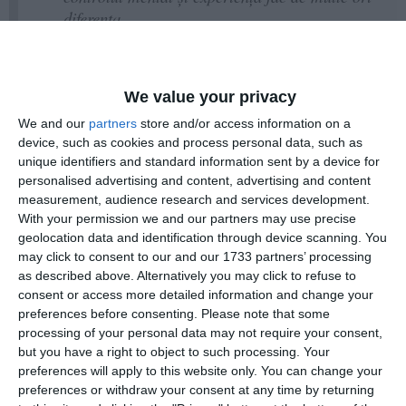
diferența.
Ca antrenor, sunt mândru să văd evoluția
acestor copii, modul în care cresc prin sport și
We value your privacy
felul în care învață să lupte nu doar cu
adversarul, ci și cu propriile emoții și limite.
We and our
partners
store and/or access information on a
device, such as cookies and process personal data, such as
unique identifiers and standard information sent by a device for
Ca tată, trăiesc aceste momente cu și mai
personalised advertising and content, advertising and content
multă intensitate.
measurement, audience research and services development.
With your permission we and our partners may use precise
După perioada intensă de competiții
geolocation data and identification through device scanning. You
internaționale, aceste rezultate demonstrează
may click to consent to our and our 1733 partners’ processing
încă o dată că performanța se construiește prin
as described above. Alternatively you may click to refuse to
consent or access more detailed information and change your
muncă, disciplină, răbdare și reziliență.
preferences before consenting.
Please note that some
processing of your personal data may not require your consent,
but you have a right to object to such processing. Your
preferences will apply to this website only. You can change your
preferences or withdraw your consent at any time by returning
Felicitări tuturor pentru efort, ambiție și pentru