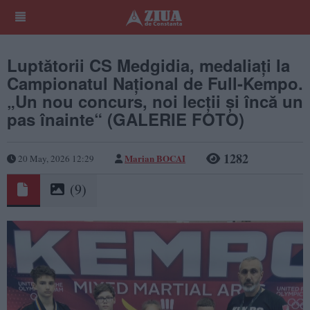
Luptătorii CS Medgidia, medaliați la
Campionatul Național de Full-Kempo.
„Un nou concurs, noi lecții și încă un
pas înainte“ (GALERIE FOTO)
1282
Marian BOCAI
20 May, 2026 12:29
(9)