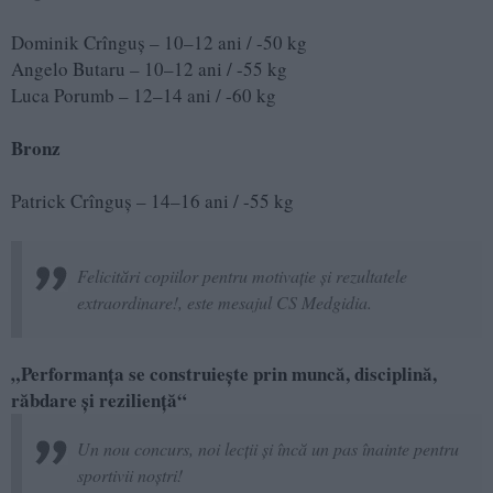
Dominik Crînguș – 10–12 ani / -50 kg
Angelo Butaru – 10–12 ani / -55 kg
Luca Porumb – 12–14 ani / -60 kg
Bronz
Patrick Crînguș – 14–16 ani / -55 kg
Felicitări copiilor pentru motivație și rezultatele
extraordinare!, este mesajul CS Medgidia.
„Performanța se construiește prin muncă, disciplină,
răbdare și reziliență“
Un nou concurs, noi lecții și încă un pas înainte pentru
sportivii noștri!