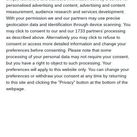
Lumina – 6p (6m), 11-24
personalised advertising and content, advertising and content
VDT Construct – 5p (5m), 7-10
measurement, audience research and services development.
With your permission we and our partners may use precise
NGM Năvodari – 3p (5m), 5-13
geolocation data and identification through device scanning. You
ALMGRUP Constanța – 3p (5m), 8-22
may click to consent to our and our 1733 partners’ processing
IMN – 3p (6m), 9-28
as described above. Alternatively you may click to refuse to
Litoral Corbu – 1p (6m), 10-19
consent or access more detailed information and change your
Liga Ofițerilor – 1p (6m), 9-26
preferences before consenting.
Please note that some
processing of your personal data may not require your consent,
but you have a right to object to such processing. Your
Imaginile sunt de la meciul Săgeata Stejaru - NGM
preferences will apply to this website only. You can change your
Năvodari.
preferences or withdraw your consent at any time by returning
to this site and clicking the "Privacy" button at the bottom of the
Citește și:
webpage.
Fotbal județul Constanța
Rezultatele din etapa a cincea a Campionatului de old-