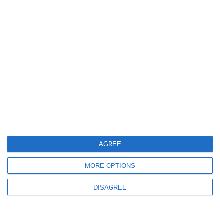
Județul Constanța
Campionatul de fotbal al veteranilor. Rezultatele din primele două etape
(GALERIE FOTO)
7860
28 Apr, 2020 00:00
„Suntem o mare familie“
Militari, dar și civili joacă pentru Liga Ofițerilor Constanța în campionatul
AGREE
veteranilor (galerie foto + video)
MORE OPTIONS
DISAGREE