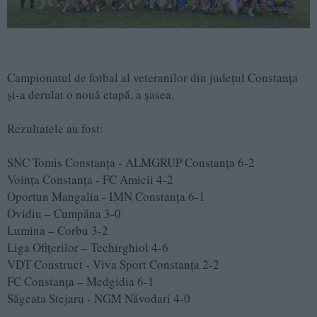
Campionatul de fotbal al veteranilor din județul Constanța
și-a derulat o nouă etapă, a șasea.
Rezultatele au fost:
SNC Tomis Constanța - ALMGRUP Constanța 6-2
Voința Constanța - FC Amicii 4-2
Oportun Mangalia - IMN Constanța 6-1
Ovidiu – Cumpăna 3-0
Lumina – Corbu 3-2
Liga Ofițerilor – Techirghiol 4-6
VDT Construct - Viva Sport Constanța 2-2
FC Constanța – Medgidia 6-1
Săgeata Stejaru - NGM Năvodari 4-0