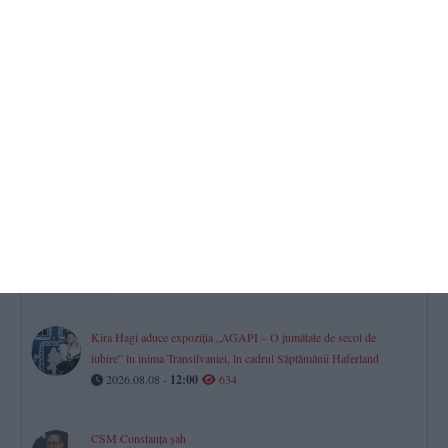
Constanța. Un nou amical câștigat (GALERIE FOTO)
2026.08.08 -
14:33
704
Minifotbal Constanța
ACS Marina LMP și-a întărit lotul cu fundașul Vișan Crețu. „Bun
venit la bord!“ (VIDEO)
2026.08.07 -
17:00
657
Firma în care este asociată fosta soție a procurorului Gigi Valentin
Ștefan din Constanța, vizată într-un dosar privind deșeurile.
Instanța a dispus o măsură preventivă
2026.08.08 -
09:22
657
Kira Hagi aduce expoziția „AGAPI – O jumătate de secol de
iubire” în inima Transilvaniei, în cadrul Săptămânii Haferland
2026.08.08 -
12:00
634
CSM Constanța șah