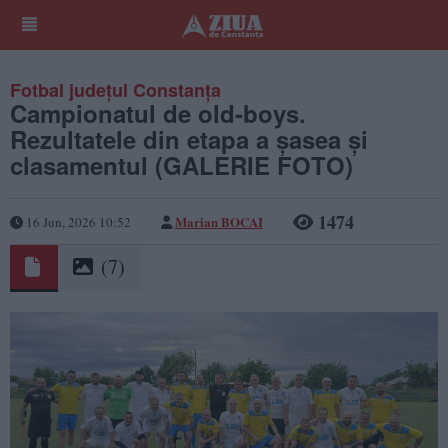
Fotbal județul Constanța
Campionatul de old-boys.
Rezultatele din etapa a șasea și
clasamentul (GALERIE FOTO)
1474
Marian BOCAI
16 Jun, 2026 10:52
(7)