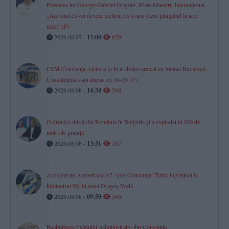
Povestea lui George-Gabriel Grigore, Mare Maestru Internațional.
„Am știut că vei deveni jucător, că te-am văzut plângând la acel
meci“ (P)
2026.08.07 -
17:00
629
CSM Constanța, victorie și în al doilea amical cu Steaua București.
Constănțenii s-au impus cu 36-30 (P)
2026.08.08 -
14:34
588
O dronă a intrat din România în Bulgaria și a explodat la 100 de
metri de graniță
2026.08.08 -
13:31
587
Accident pe Autostrada A2, spre Constanța. Trafic îngreunat la
kilometrul 99, în zona Dragoș-Vodă
2026.08.08 -
09:50
566
Reabilitarea Palatului Administrativ din Constanța