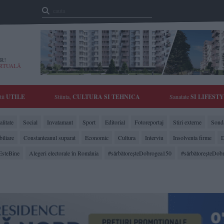
R!
IRTUALĂ
tii
UTILE
Stiinta,
CULTURA SI TEHNICA
Sanatate
SI LIFEST
litate
Social
Invatamant
Sport
Editorial
Fotoreportaj
Stiri externe
Sonda
biliare
Constanteanul suparat
Economic
Cultura
Interviu
Insolventa firme
D
EsteBine
Alegeri electorale în România
#sărbătoreşteDobrogea150
#sărbătoreşteDob