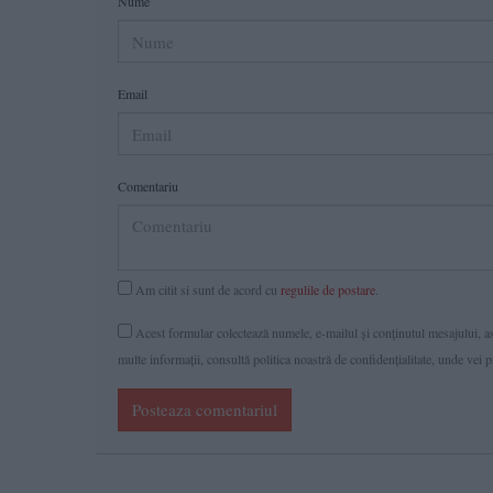
Nume
Email
Comentariu
Am citit si sunt de acord cu
regulile de postare
.
Acest formular colectează numele, e-mailul şi conținutul mesajului, ast
multe informaţii, consultă politica noastră de confidenţialitate, unde vei 
Posteaza comentariul