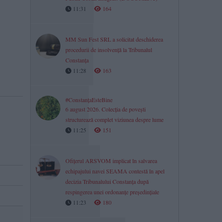
11:31
164
MM Sun Fest SRL a solicitat deschiderea
procedurii de insolvență la Tribunalul
Constanța
11:28
163
#ConstanțaEsteBine
6 august 2026. Colecția de povești
structurează complet viziunea despre lume
11:25
151
Ofițerul ARSVOM implicat în salvarea
echipajului navei SEAMA contestă în apel
decizia Tribunalului Constanța după
respingerea unei ordonanțe președințiale
11:23
180