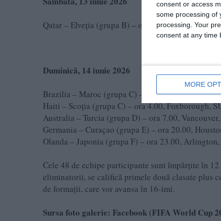
Sâmbătă, 13 iunie 2026
consent or access m
some processing of y
Qatar – Elveția (grupa B) – ora 22.00, Santa Clara,
processing. Your pre
consent at any time b
Duminică, 14 iunie 2026
MORE OPT
Brazilia – Maroc (grupa C) – ora 1.00, New Jersey
Haiti – Scoția (grupa C) – ora 4.00, Foxborough, 
Australia – Turcia (grupa D) – ora 7.00, Vancouver
Germania – Curaçao (grupa E) – ora 20.00, Houst
Olanda – Japonia (grupa F) – ora 23.00, Arlington
Cele 48 de echipe participante sunt împărțite în 12 
eliminatorii, se califică primele două clasate plus c
de formații, care vor avansa în 16-imi.
Sursa foto galerie: Facebook (FIFA World Cup 2