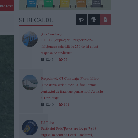
me text
STIRI CALDE
Știri Constanța
CT BUS, după eșecul negocierilor -
„Majorarea salarială de 250 de lei a fost
respinsă de sindicate”
12:43
53
Președintele CJ Constanța, Florin Mitroi -
„Constanța scrie istorie. A fost semnat
contractul de finanțare pentru noul Acvariu
al Constanței!
12:40
101
IJJ Tulcea
Festivalul Folk Țestos are loc pe 7 și 8
august, în comuna Greci. Jandarmii,