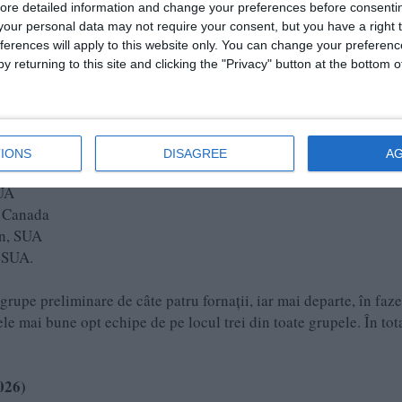
ore detailed information and change your preferences before consenti
our personal data may not require your consent, but you have a right t
 SUA
ferences will apply to this website only. You can change your preferen
y returning to this site and clicking the "Privacy" button at the bottom
IONS
DISAGREE
A
, SUA
SUA
, Canada
on, SUA
, SUA.
grupe preliminare de câte patru fornații, iar mai departe, în faze
ele mai bune opt echipe de pe locul trei din toate grupele. În tot
026)