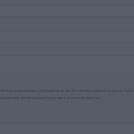
fel încât să putem urmări comentariile tale pe site. Nu vom folosi datele tale în alt scop. Pentru
primi mai multe privind informaţii despre cum și de ce stocăm datele tale.