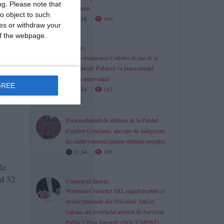
ng.
Please note that
Constanța
o object to such
11:38
160
ces or withdraw your
 of the webpage.
VIDEO
Începe restaurarea Coifului de aur de la
Coțofenești. Publicul va putea urmări
etapele intervenției
GREE
11:34
162
Pista reabilitată de atletism de la Palatul
Copiilor Constanța, aproape de inaugurare.
Se caută voluntari pentru ultimele pregătiri
11:34
165
le
al 32
Cumpărări directe
Marmara Construct SRL repară treptele și
zonele pietonale din Năvodari. Iată ce
valoare are contractul acordat de Serviciul
Public Urban Integrat! (DOCUMENT)