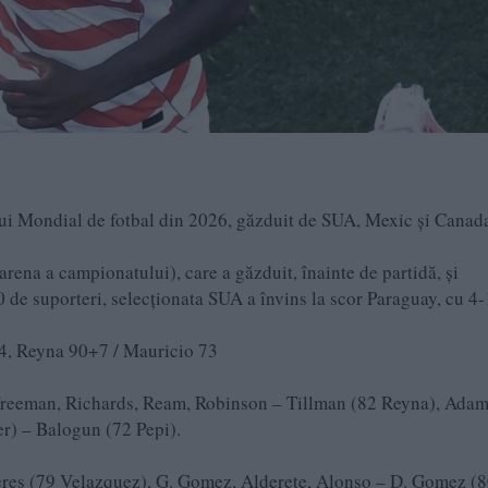
ui Mondial de fotbal din 2026, găzduit de SUA, Mexic și Canad
ena a campionatului), care a găzduit, înainte de partidă, și
 de suporteri, selecționata SUA a învins la scor Paraguay, cu 
+4, Reyna 90+7 / Mauricio 73
 Freeman, Richards, Ream, Robinson – Tillman (82 Reyna), Adam
r) – Balogun (72 Pepi).
ceres (79 Velazquez), G. Gomez, Alderete, Alonso – D. Gomez (