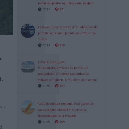
mobilizați pentru siguranța participanților
12:17
121
Festivalul „Peștișorul de Aur” aduce parada
portului și dansului popular pe străzile din
Tulcea
12:13
118
a.
CNAIR avertizează
Nu cumpărați rovinieta de pe site-uri
neautorizate! Un portal neautorizat de
4-1.
vânzare a rovinietei a fost depistat în online
11:50
184
Valul de căldură continuă. Cod galben de
s –
caniculă până sâmbătă în Constanța.
Recomandăro de la Primărie
11:49
169
80