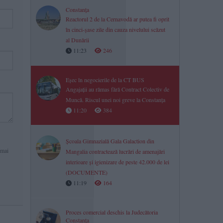
Constanța
Reactorul 2 de la Cernavodă ar putea fi oprit
în cinci-șase zile din cauza nivelului scăzut
al Dunării
11:23
246
Eșec în negocierile de la CT BUS
Angajații au rămas fără Contract Colectiv de
Muncă. Riscul unei noi greve la Constanța
11:20
384
Școala Gimnazială Gala Galaction din
 mai
Mangalia contractează lucrări de amenajări
interioare și igienizare de peste 42.000 de lei
(DOCUMENTE)
11:19
164
Proces comercial deschis la Judecătoria
Constanța