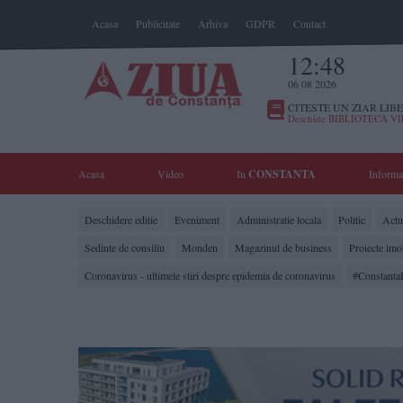
Acasa
Publicitate
Arhiva
GDPR
Contact
12:48
06 08 2026
CITESTE UN ZIAR LIBE
Deschide BIBLIOTECA V
Acasa
Video
In
CONSTANTA
Informa
Deschidere editie
Eveniment
Administratie locala
Politic
Actua
Sedinte de consiliu
Monden
Magazinul de business
Proiecte imo
Coronavirus - ultimele stiri despre epidemia de coronavirus
#Constanta