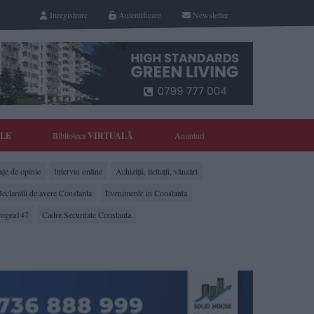
Inregistrare
Autentificare
Newsletter
YLE
Biblioteca
VIRTUALĂ
Anunturi
je de opinie
Interviu online
Achiziții, licitații, vânzări
eclaratii de avere Constanta
Evenimente in Constanta
rogea147
Cadre Securitate Constanta