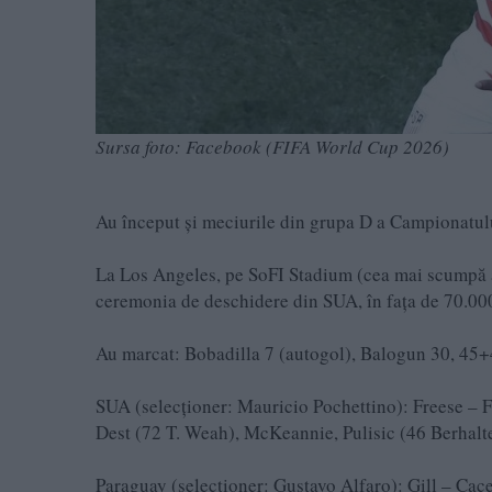
Sursa foto: Facebook (FIFA World Cup 2026)
Au început și meciurile din grupa D a Campionatul
La Los Angeles, pe SoFI Stadium (cea mai scumpă ar
ceremonia de deschidere din SUA, în fața de 70.000
Au marcat: Bobadilla 7 (autogol), Balogun 30, 45
SUA (selecționer: Mauricio Pochettino): Freese –
Dest (72 T. Weah), McKeannie, Pulisic (46 Berhalte
Paraguay (selecționer: Gustavo Alfaro): Gill – Ca