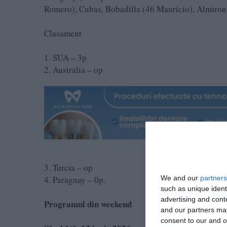
Romero), Cubas, Bobadilla (46 Mauricio), Almiron 
Clasament
1. SUA – 3p
2. Australia – op
3. Turcia – op
We and our
partners
4. Paraguay – 0p.
such as unique ident
advertising and con
Programul din weekend
and our partners may
consent to our and o