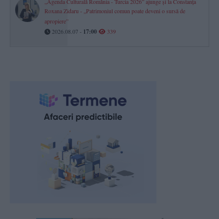
„Agenda Culturală România - Turcia 2026” ajunge și la Constanța
Roxana Zidaru - „Patrimoniul comun poate deveni o sursă de
apropiere”
2026.08.07 -
17:00
339