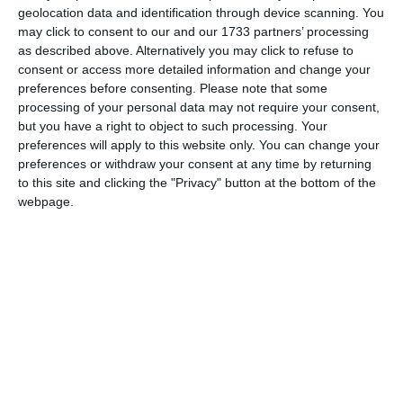
Sursa foto galerie: Facebook (FIFA World Cup)
geolocation data and identification through device scanning. You
may click to consent to our and our 1733 partners’ processing
Citește și:
as described above. Alternatively you may click to refuse to
consent or access more detailed information and change your
preferences before consenting.
Please note that some
Campionatul Mondial 2026
processing of your personal data may not require your consent,
Surpriză uriașă! Spania, campioana Europei, nu a putut
but you have a right to object to such processing. Your
învinge selecționata debutantă a Capului Verde!
preferences will apply to this website only. You can change your
(GALERIE FOTO)
preferences or withdraw your consent at any time by returning
to this site and clicking the "Privacy" button at the bottom of the
webpage.
Adaugă-ne ca sursă în Google
Urmărește-ne pe Google News
Urmărește-ne pe Whatsapp
Ti-a placut articolul?