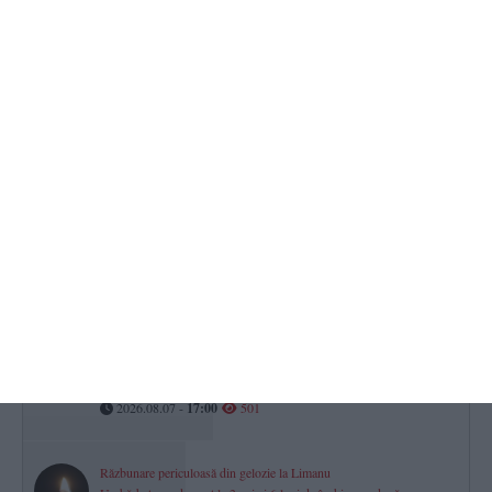
Justiție Constanța
Cine sunt cei 186 de judecători care împart dreptatea în Constanța
și Tulcea?
2026.08.07 -
17:00
729
Minifotbal Constanța
ACS Marina LMP și-a întărit lotul cu fundașul Vișan Crețu. „Bun
venit la bord!“ (VIDEO)
2026.08.07 -
17:00
525
CSM Constanța șah
Povestea lui George-Gabriel Grigore, Mare Maestru Internațional.
„Am știut că vei deveni jucător, că te-am văzut plângând la acel
meci“ (P)
2026.08.07 -
17:00
501
Răzbunare periculoasă din gelozie la Limanu