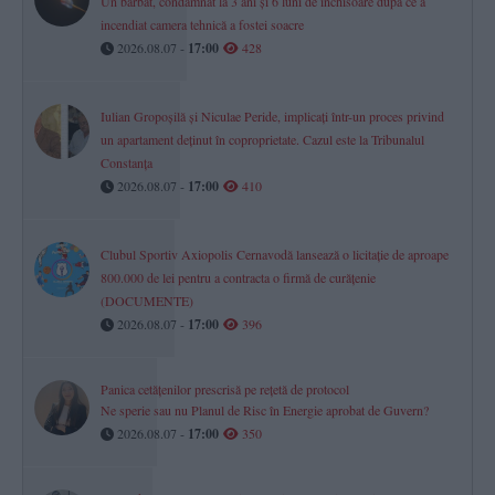
Un bărbat, condamnat la 3 ani și 6 luni de închisoare după ce a
incendiat camera tehnică a fostei soacre
2026.08.07 -
17:00
428
Iulian Gropoșilă și Niculae Peride, implicați într-un proces privind
un apartament deținut în coproprietate. Cazul este la Tribunalul
Constanța
2026.08.07 -
17:00
410
Clubul Sportiv Axiopolis Cernavodă lansează o licitație de aproape
800.000 de lei pentru a contracta o firmă de curățenie
(DOCUMENTE)
2026.08.07 -
17:00
396
Panica cetățenilor prescrisă pe rețetă de protocol
Ne sperie sau nu Planul de Risc în Energie aprobat de Guvern?
2026.08.07 -
17:00
350