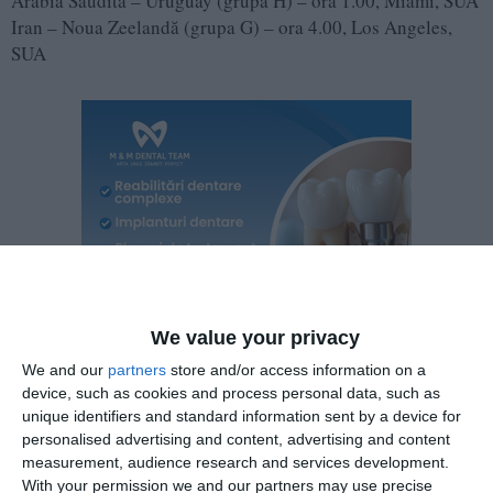
Arabia Saudită – Uruguay (grupa H) – ora 1.00, Miami, SUA
Iran – Noua Zeelandă (grupa G) – ora 4.00, Los Angeles,
SUA
We value your privacy
We and our
partners
store and/or access information on a
device, such as cookies and process personal data, such as
unique identifiers and standard information sent by a device for
personalised advertising and content, advertising and content
Franța – Senegal (grupa I) – ora 22.00, New Jersey, SUA.
measurement, audience research and services development.
With your permission we and our partners may use precise