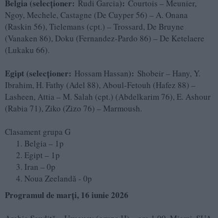
Belgia (selecționer:
):
Rudi Garcia
Courtois – Meunier,
Ngoy, Mechele, Castagne (De Cuyper 56) – A. Onana
(Raskin 56), Tielemans (cpt.) – Trossard, De Bruyne
(Vanaken 86), Doku (Fernandez-Pardo 86) – De Ketelaere
(Lukaku 66).
Egipt (selecționer:
):
Hossam Hassan
Shobeir – Hany, Y.
Ibrahim, H. Fathy (Adel 88), Aboul-Fetouh (Hafez 88) –
Lasheen, Attia – M. Salah (cpt.) (Abdelkarim 76), E. Ashour
(Rabia 71), Ziko (Zizo 76) – Marmoush.
Clasament grupa G
Belgia – 1p
Egipt – 1p
Iran – 0p
Noua Zeelandă - 0p
Programul de marți, 16 iunie 2026