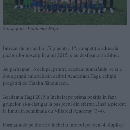
Sursa foto: Academia Hagi
Întrecerile turneului „Toți pentru 1“, competiție adresată
jucătorilor născuți în anul 2015, s-au desfășurat la Sibiu.
Au participat 16 echipe, printre acestea numărându-se și a
doua grupă valorică din cadrul Academiei Hagi, echipă
pregătită de Cătălin Săndulescu.
Academia Hagi 2015 a încheiat pe prima poziție în faza
grupelor, și-a câștigat la pas jocul din sferturi, însă a pierdut
la limită în semifinala cu Villareal Academy (3-4).
Formația de pe litoral a încheiat turneul pe locul 4, după ce