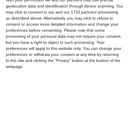
geolocation data and identification through device scanning. You
may click to consent to our and our 1733 partners’ processing
as described above. Alternatively you may click to refuse to
consent or access more detailed information and change your
preferences before consenting.
Please note that some
processing of your personal data may not require your consent,
Academia Hagi 2015
- FC Inter Sibiu 7-0 (Robert Bălășoiu
but you have a right to object to such processing. Your
2, Darius Iosif, Albert Caras, Theodor Tric, Joshua Ruse,
preferences will apply to this website only. You can change your
Mihai Rotariu)
preferences or withdraw your consent at any time by returning
to this site and clicking the "Privacy" button at the bottom of the
Academia Hagi 2015
- FC Argeș 1-1 (Toma Bordei)
webpage.
Sferturi de finală:
Academia Hagi 2015
- Tigrii Team Sibiu 3-0 (Albert Caras,
Robert Bălășoiu, Patrick Șerban)
Semifinale: