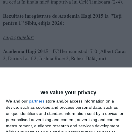
au cedat în finala mică împotriva lui CFR Timișoara (2-4).
Rezultate înregistrate de Academia Hagi 2015 la "Toți
pentru 1" Sibiu, ediția 2026:
Faza grupelor:
Academia Hagi 2015
- FC Hermannstadt 7-0 (Albert Caras
2, Darius Iosif 2, Joshua Ruse 2, Robert Bălășoiu)
We value your privacy
We and our
partners
store and/or access information on a
device, such as cookies and process personal data, such as
unique identifiers and standard information sent by a device for
personalised advertising and content, advertising and content
measurement, audience research and services development.
With your permission we and our partners may use precise