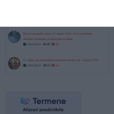
MAE, primele precizări după arestarea unui român în Germania,
acuzat de spionaj
2026.08.07 -
08:00
102
Horoscop pentru vineri, 07 august 2026. O zi a prudenței,
deciziilor financiare și dialogului în relații
2026.08.07 -
08:07
84
Ce sfinți sunt pomeniți în calendarul ortodox pe 7 august 2026
2026.08.07 -
08:12
64