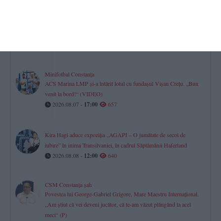
Firma în care este asociată fosta soție a procurorului Gigi Valentin
Ștefan din Constanța, vizată într-un dosar privind deșeurile.
Instanța a dispus o măsură preventivă
2026.08.08 -
09:22
660
Minifotbal Constanța
ACS Marina LMP și-a întărit lotul cu fundașul Vișan Crețu. „Bun
venit la bord!“ (VIDEO)
2026.08.07 -
17:00
657
Kira Hagi aduce expoziția „AGAPI – O jumătate de secol de
iubire” în inima Transilvaniei, în cadrul Săptămânii Haferland
2026.08.08 -
12:00
640
CSM Constanța șah
Povestea lui George-Gabriel Grigore, Mare Maestru Internațional.
„Am știut că vei deveni jucător, că te-am văzut plângând la acel
meci“ (P)