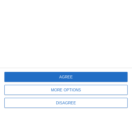
583
21 Jul, 2026 17:56
Amendă uriașă de 200.000 de lei pentru Realitatea Plus
CNA a sancționat postul pentru promovarea excesivă a lui Călin Georgescu
și atacuri dure la adresa USR
AGREE
MORE OPTIONS
DISAGREE
391
20 Jul, 2026 14:58
Sorin Grindeanu, despre formarea unui nou Guvern - „PSD nu are
majoritate de 233 de voturi în Parlament. Nu vom vota un guvern din care