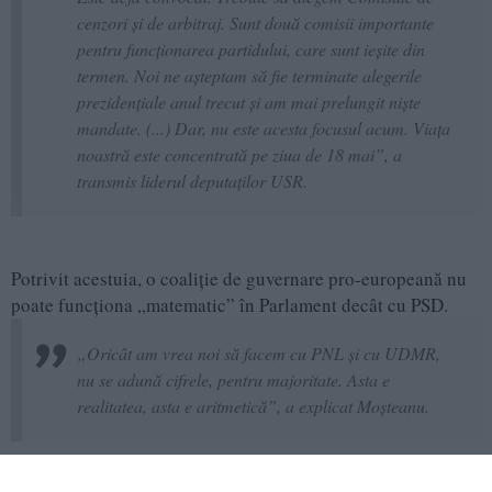
cenzori și de arbitraj. Sunt două comisii importante
pentru funcționarea partidului, care sunt ieșite din
termen. Noi ne așteptam să fie terminate alegerile
prezidențiale anul trecut și am mai prelungit niște
mandate. (...) Dar, nu este acesta focusul acum. Viața
noastră este concentrată pe ziua de 18 mai”, a
transmis liderul deputaților USR.
Potrivit acestuia, o coaliție de guvernare pro-europeană nu
poate funcționa „matematic” în Parlament decât cu PSD.
„Oricât am vrea noi să facem cu PNL și cu UDMR,
nu se adună cifrele, pentru majoritate. Asta e
realitatea, asta e aritmetică”, a explicat Moșteanu.