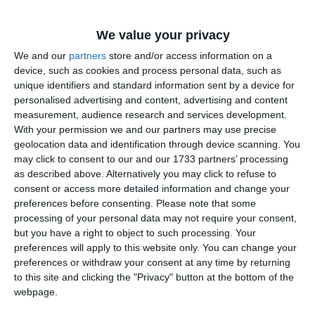
Liderul deputaților USR a exclus ipoteza ca președintele
PSD, Marcel Ciolacu, să rămână la conducerea Guvernului.
We value your privacy
„Exclus. Am spus-o de multe ori. Cred că realizează și
We and our
partners
store and/or access information on a
dânsul în ceasul al treisprezecelea că a făcut mult rău
device, such as cookies and process personal data, such as
unique identifiers and standard information sent by a device for
și României, și propriului partid, și guvernării, și
personalised advertising and content, advertising and content
candidatului pe care l-a susținut. Sunt momente în
measurement, audience research and services development.
care trebuie să te uiți puțin în oglindă, să îți faci o
With your permission we and our partners may use precise
autoevaluare și să faci un pas în lateral sau în spate”,
geolocation data and identification through device scanning. You
a evidențiat Ionuț Moșteanu.
may click to consent to our and our 1733 partners’ processing
as described above. Alternatively you may click to refuse to
consent or access more detailed information and change your
preferences before consenting.
Please note that some
processing of your personal data may not require your consent,
but you have a right to object to such processing. Your
preferences will apply to this website only. You can change your
preferences or withdraw your consent at any time by returning
Citește și:
to this site and clicking the "Privacy" button at the bottom of the
Elena Lasconi a demisionat din funcția de președinte al
webpage.
USR (VIDEO)