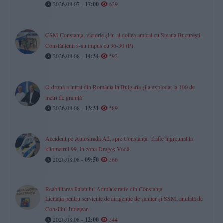
2026.08.07 -
17:00
629
CSM Constanța, victorie și în al doilea amical cu Steaua București.
Constănțenii s-au impus cu 36-30 (P)
2026.08.08 -
14:34
592
O dronă a intrat din România în Bulgaria și a explodat la 100 de
metri de graniță
2026.08.08 -
13:31
589
Accident pe Autostrada A2, spre Constanța. Trafic îngreunat la
kilometrul 99, în zona Dragoș-Vodă
2026.08.08 -
09:50
566
Reabilitarea Palatului Administrativ din Constanța
Licitația pentru serviciile de dirigenție de șantier și SSM, anulată de
Consiliul Județean
2026.08.08 -
12:00
544