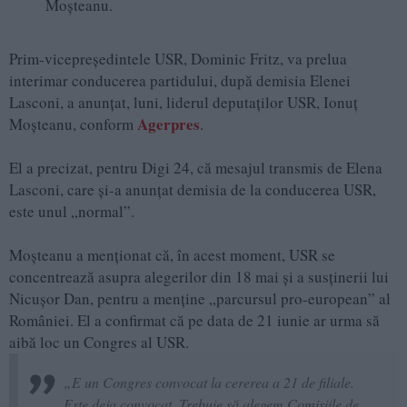
Moșteanu.
Prim-vicepreședintele USR, Dominic Fritz, va prelua
interimar conducerea partidului, după demisia Elenei
Lasconi, a anunțat, luni, liderul deputaților USR, Ionuț
Agerpres
Moșteanu, conform
.
El a precizat, pentru Digi 24, că mesajul transmis de Elena
Lasconi, care și-a anunțat demisia de la conducerea USR,
este unul „normal”.
Moșteanu a menționat că, în acest moment, USR se
concentrează asupra alegerilor din 18 mai și a susținerii lui
Nicușor Dan, pentru a menține „parcursul pro-european” al
României. El a confirmat că pe data de 21 iunie ar urma să
aibă loc un Congres al USR.
„E un Congres convocat la cererea a 21 de filiale.
Este deja convocat. Trebuie să alegem Comisiile de